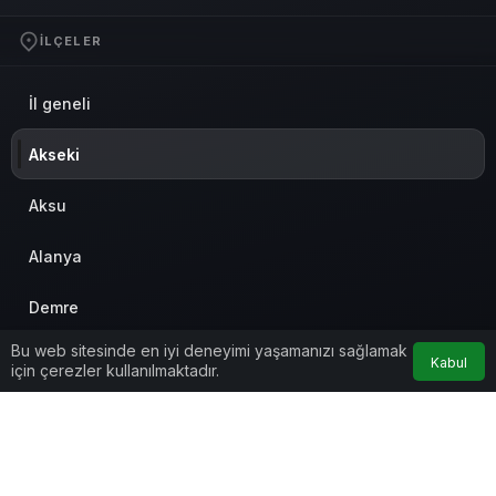
İLÇELER
İl geneli
Akseki
Aksu
Alanya
Demre
Bu web sitesinde en iyi deneyimi yaşamanızı sağlamak
Döşemealtı
Kabul
için çerezler kullanılmaktadır.
Elmalı
Finike
© Telif Hakkı 2026, Tüm Hakları Saklıdır
Anasayfa
Akış
Eczaneler
Trafik