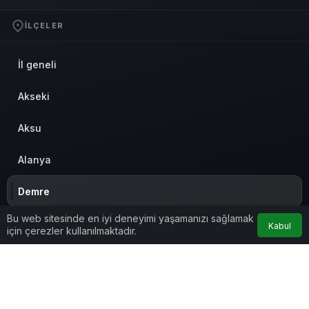
İLÇELER
İl geneli
Akseki
Aksu
Alanya
Demre
Bu web sitesinde en iyi deneyimi yaşamanızı sağlamak
Döşemealtı
Kabul
için çerezler kullanılmaktadır.
Elmalı
Finike
© Telif Hakkı 2026, Tüm Hakları Saklıdır
Anasayfa
Akış
Eczaneler
Trafik