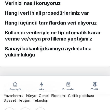
Verinizi nasıl koruyoruz
Hangi veri ihlali prosedürlerimiz var
Hangi üçüncü taraflardan veri alıyoruz
Kullanıcı verileriyle ne tip otomatik karar
verme ve/veya profilleme yaptığımız
Sanayi bakanlığı kamuyu aydınlatma
yükümlülüğü
© Telif Hakkı 2026, Tüm Hakları Saklıdır
Anasayfa
Akış
Eczaneler
Trafik
Yazılım:
Arge Network Solutions
Yazarlarımız
Künye
Genel
Ekonomi
Gizlilik politikası
Siyaset
İletişim
Teknoloji