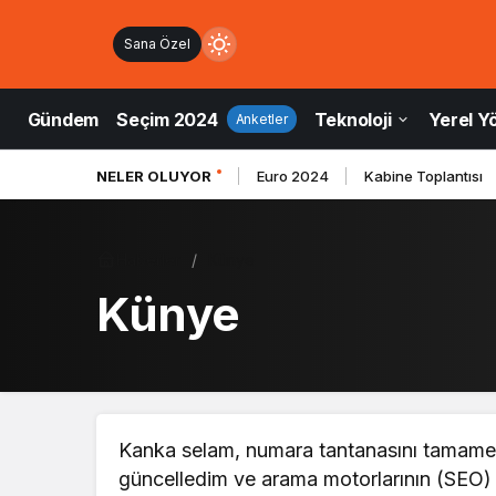
Sana Özel
Mod
değiştir
Gündem
Seçim 2024
Teknoloji
Yerel Y
Anketler
NELER OLUYOR
Euro 2024
Kabine Toplantısı
ndüz Modu
düz modunu seçin.
Haberler
Künye
Künye
ce Modu
e modunu seçin.
tem Modu
tem modunu seçin.
Kanka selam, numara tantanasını tamamen 
güncelledim ve arama motorlarının (SEO) 