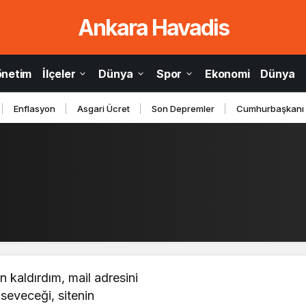
Ankara Havadis
önetim
İlçeler
Dünya
Spor
Ekonomi
Dünya
Enflasyon
Asgari Ücret
Son Depremler
Cumhurbaşkanı
kaldırdım, mail adresini
seveceği, sitenin