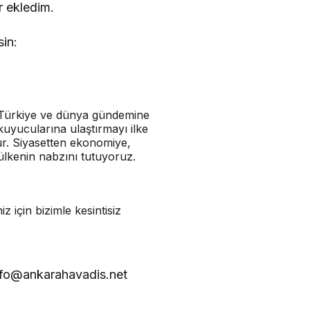
r ekledim.
sin:
Türkiye ve dünya gündemine
kuyucularına ulaştırmayı ilke
ur. Siyasetten ekonomiye,
lkenin nabzını tutuyoruz.
z için bizimle kesintisiz
fo@ankarahavadis.net