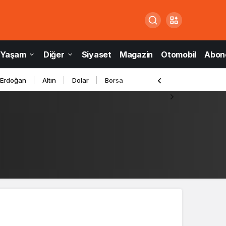
Yaşam
Diğer
Siyaset
Magazin
Otomobil
Abone
 Erdoğan
Altın
Dolar
Borsa