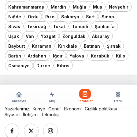
Kahramanmaraş
Mardin
Muğla
Muş
Nevşehir
Niğde
Ordu
Rize
Sakarya
Siirt
Sinop
Sivas
Tekirdağ
Tokat
Tunceli
Şanlıurfa
Uşak
Van
Yozgat
Zonguldak
Aksaray
Bayburt
Karaman
Kırıkkale
Batman
Şırnak
Bartın
Ardahan
Iğdır
Yalova
Karabük
Kilis
Osmaniye
Düzce
Kıbrıs
© Telif Hakkı 2026, Tüm Hakları Saklıdır
Anasayfa
Akış
Eczaneler
Trafik
Yazılım:
Arge Network Solutions
Yazarlarımız
Künye
Genel
Ekonomi
Gizlilik politikası
Siyaset
İletişim
Teknoloji