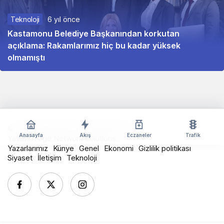
Teknoloji
6 yıl önce
Kastamonu Belediye Başkanından korkutan
açıklama: Rakamlarımız hiç bu kadar yüksek
olmamıştı
© Telif Hakkı 2026, Tüm Hakları Saklıdır
Anasayfa
Akış
Eczaneler
Trafik
Yazılım:
Arge Network Solutions
Yazarlarımız
Künye
Genel
Ekonomi
Gizlilik politikası
Siyaset
İletişim
Teknoloji