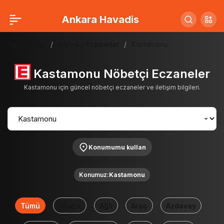
Ankara Havadis
Haberler
Nöbetçi Eczaneler
Kastamonu
Kastamonu Nöbetçi Eczaneler
Kastamonu için güncel nöbetçi eczaneler ve iletişim bilgileri.
Konumumu kullan
Konumuz:
Kastamonu
Tümü
Abana
Ağlı
Araç
Azdavay