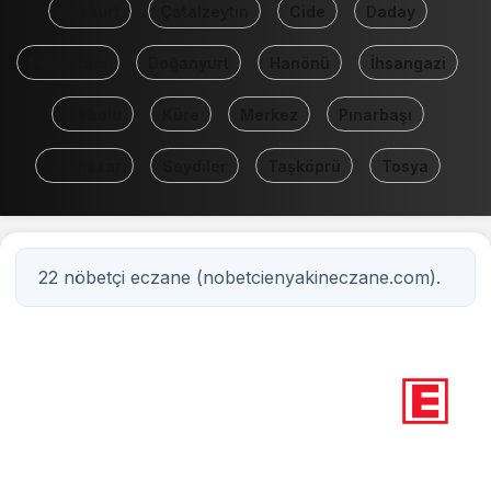
Bozkurt
Çatalzeytin
Cide
Daday
Devrekani
Doğanyurt
Hanönü
İhsangazi
İnebolu
Küre
Merkez
Pınarbaşı
Şenpazar
Seydiler
Taşköprü
Tosya
22 nöbetçi eczane (nobetcienyakineczane.com).
22
Nöbetçi eczane
Kastamonu