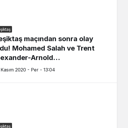
şiktaş
eşiktaş maçından sonra olay
ldu! Mohamed Salah ve Trent
lexander-Arnold…
 Kasım 2020 - Per - 13:04
şiktaş