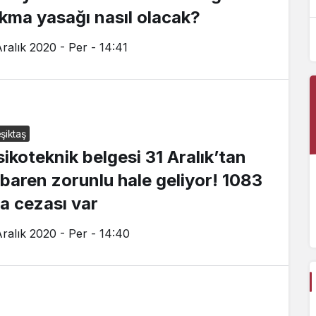
yasağı nasıl olacak?
ıkma yasağı nasıl olacak?
Aralık 2020 - Per - 14:41
şiktaş
sikoteknik belgesi 31 Aralık’tan
tibaren zorunlu hale geliyor! 1083
ra cezası var
Aralık 2020 - Per - 14:40