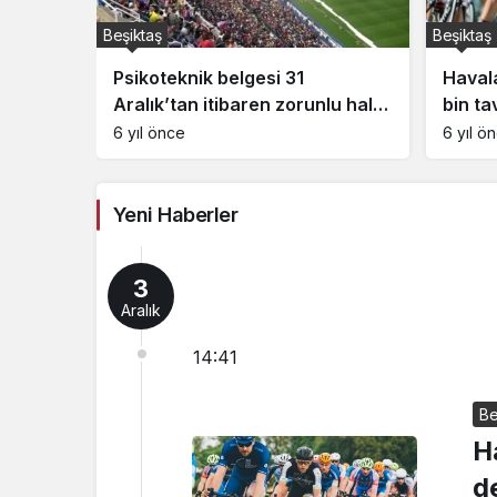
Beşiktaş
Beşiktaş
n tüm
Psikoteknik belgesi 31
Haval
okağa
Aralık’tan itibaren zorunlu hale
bin ta
k?
geliyor! 1083 lira cezası var
6 yıl önce
6 yıl ö
Yeni Haberler
3
Aralık
14:41
Be
H
d