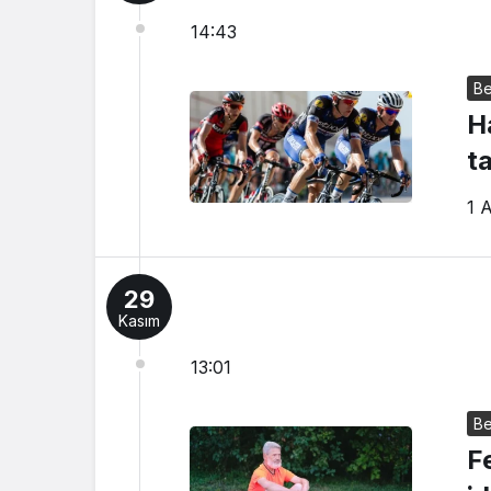
14:43
Be
H
t
1 
29
Kasım
13:01
Be
F