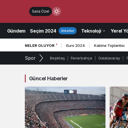
Sana Özel
Mod
değiştir
Gündem
Seçim 2024
Teknoloji
Yerel Y
Anketler
NELER OLUYOR
Euro 2024
Kabine Toplantısı
ndüz Modu
Spor
Beşiktaş
Fenerbahçe
Galatasaray
düz modunu seçin.
ce Modu
Güncel Haberler
e modunu seçin.
tem Modu
tem modunu seçin.