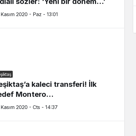
ddialı sözler: ‘Yeni bir dönem…’
 Kasım 2020 - Paz - 13:01
şiktaş
şiktaş’a kaleci transferi! İlk
edef Montero…
 Kasım 2020 - Cts - 14:37