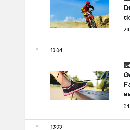
D
d
24
13:04
Be
G
F
sa
24
13:03