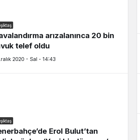
şiktaş
avalandırma arızalanınca 20 bin
avuk telef oldu
Aralık 2020 - Sal - 14:43
şiktaş
enerbahçe’de Erol Bulut’tan