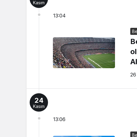
Kasım
13:04
Be
B
o
A
26
24
Kasım
13:06
Be