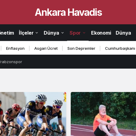
Ankara Havadis
Galatasaray
önetim
İlçeler
Haberleri
Dünya
Spor
Ekonomi
Dünya
Enflasyon
Asgari Ücret
Son Depremler
Cumhurbaşkanı
Trabzonspor