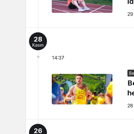
i
29
28
Kasım
14:37
Be
Be
h
28
26