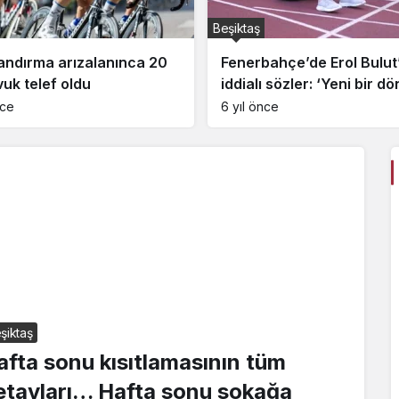
Beşiktaş
andırma arızalanınca 20
Fenerbahçe’de Erol Bulut
vuk telef oldu
iddialı sözler: ‘Yeni bir 
nce
6 yıl önce
şiktaş
Beşiktaş
afta sonu kısıtlamasının tüm
Hafta sonu kısıtlamasının tüm
etayları… Hafta sonu sokağa
detayları… Hafta sonu sokağa çıkma