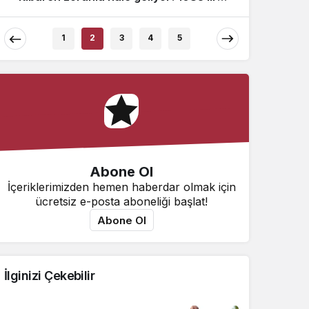
cezası var
1
2
3
4
5
Abone Ol
İçeriklerimizden hemen haberdar olmak için
ücretsiz e-posta aboneliği başlat!
Abone Ol
İlginizi Çekebilir