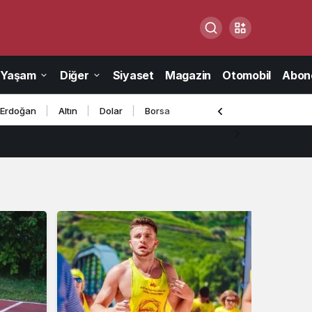
Yaşam
Diğer
Siyaset
Magazin
Otomobil
Abone
 Erdoğan
Altın
Dolar
Borsa