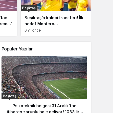
Beşiktaş
Beşiktaş
’tan
Beşiktaş’a kaleci transferi! İlk
Beşikt
dönem…’
hedef Montero…
oldu! 
Alexa
6 yıl önce
6 yıl ön
Popüler Yazılar
Beşiktaş
Beşiktaş
Psikoteknik belgesi 31 Aralık’tan
Hava
itibaren zorunlu hale geliyor! 1083 lira