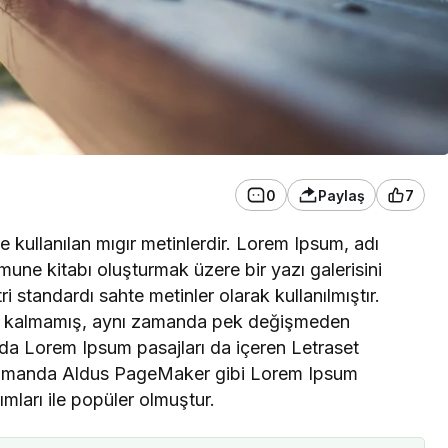
Uncategorized
0
Paylaş
7
i Reklam Ajansı
Konya Sosyal Medya Yönetimi –
r Neden Bozbora
Bozbora Medya
 kullanılan mıgır metinlerdir. Lorem Ipsum, adı
cih Ediyor?
mune kitabı oluşturmak üzere bir yazı galerisini
ri standardı sahte metinler olarak kullanılmıştır.
le kalmamış, aynı zamanda pek değişmeden
arda Lorem Ipsum pasajları da içeren Letraset
n zamanda Aldus PageMaker gibi Lorem Ipsum
ımları ile popüler olmuştur.