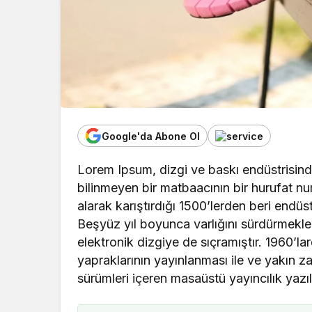
Uncategorized
Google'da Abone Ol
Ankara’nın En İy
Hangisi? Markala
Lorem Ipsum, dizgi ve baskı endüstrisinde
Medya’yı Ter
bilinmeyen bir matbaacının bir hurufat nu
alarak karıştırdığı 1500’lerden beri endüst
Beşyüz yıl boyunca varlığını sürdürmek
elektronik dizgiye de sıçramıştır. 1960’l
yapraklarının yayınlanması ile ve yakı
sürümleri içeren masaüstü yayıncılık yazıl