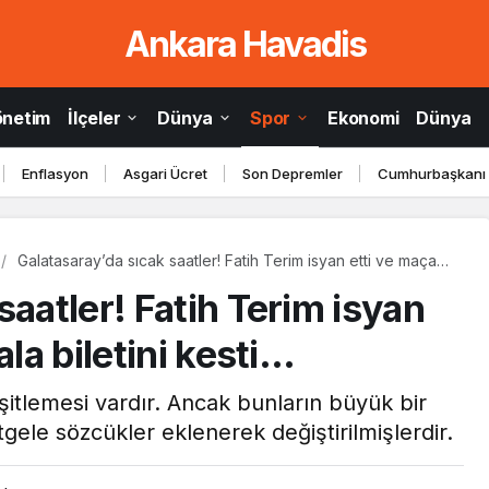
Ankara Havadis
önetim
İlçeler
Dünya
Spor
Ekonomi
Dünya
Enflasyon
Asgari Ücret
Son Depremler
Cumhurbaşkanı
Galatasaray’da sıcak saatler! Fatih Terim isyan etti ve maça
saatler kala biletini kesti…
saatler! Fatih Terim isyan
ala biletini kesti…
itlemesi vardır. Ancak bunların büyük bir
gele sözcükler eklenerek değiştirilmişlerdir.