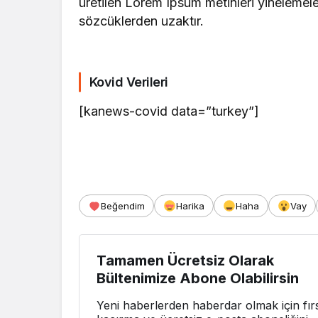
üretilen Lorem Ipsum metinleri yinelemel
sözcüklerden uzaktır.
Kovid Verileri
[kanews-covid data=”turkey”]
Beğendim
Harika
Haha
Vay
Tamamen Ücretsiz Olarak
Bültenimize Abone Olabilirsin
Yeni haberlerden haberdar olmak için fırs