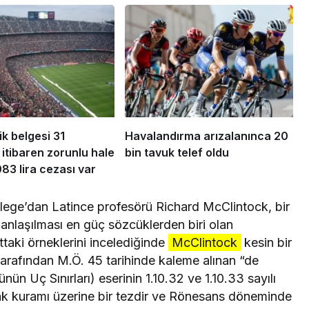
ik belgesi 31
Havalandırma arızalanınca 20
 itibaren zorunlu hale
bin tavuk telef oldu
083 lira cezası var
ege’dan Latince profesörü Richard McClintock, bir
nlaşılması en güç sözcüklerden biri olan
taki örneklerini incelediğinde
McClintock
kesin bir
arafından M.Ö. 45 tarihinde kaleme alınan “de
n Uç Sınırları) eserinin 1.10.32 ve 1.10.33 sayılı
lak kuramı üzerine bir tezdir ve Rönesans döneminde