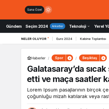
Sana Özel
Mod
değiştir
Gündem
Seçim 2024
Teknoloji
Yerel Y
Anketler
NELER OLUYOR
Euro 2024
Kabine Toplantısı
ndüz Modu
düz modunu seçin.
Spor
Beşiktaş
Haberler
ce Modu
Galatasaray’da sıcak 
e modunu seçin.
etti ve maça saatler k
tem Modu
Lorem Ipsum pasajlarının birçok çeş
tem modunu seçin.
çoğunluğu mizah katılarak veya rast