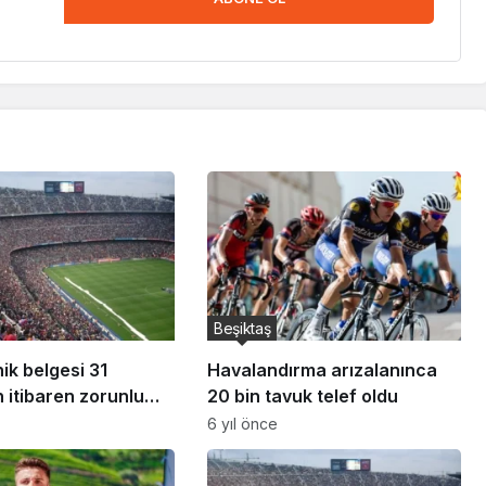
Beşiktaş
ik belgesi 31
Havalandırma arızalanınca
n itibaren zorunlu
20 bin tavuk telef oldu
yor! 1083 lira cezası
6 yıl önce