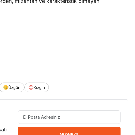
erden, mizahtan ve karakteristik olmayan
Üzgün
Kızgın
atı
ABONE OL