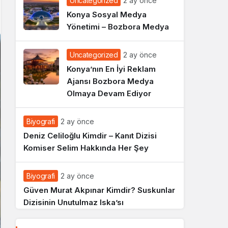
Uncategorized
2 ay önce
Konya Sosyal Medya
Yönetimi – Bozbora Medya
Uncategorized
2 ay önce
Konya’nın En İyi Reklam
Ajansı Bozbora Medya
Olmaya Devam Ediyor
Biyografi
2 ay önce
Deniz Celiloğlu Kimdir – Kanıt Dizisi
Komiser Selim Hakkında Her Şey
Biyografi
2 ay önce
Güven Murat Akpınar Kimdir? Suskunlar
Dizisinin Unutulmaz Iska’sı