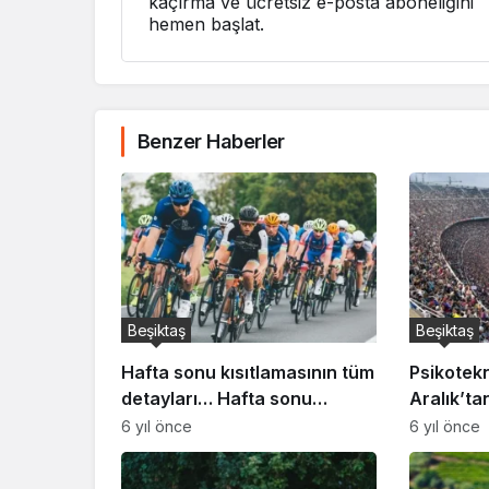
kaçırma ve ücretsiz e-posta aboneliğini
hemen başlat.
Benzer Haberler
Beşiktaş
Beşiktaş
Hafta sonu kısıtlamasının tüm
Psikotekn
detayları… Hafta sonu
Aralık’ta
sokağa çıkma yasağı nasıl
hale geli
6 yıl önce
6 yıl önce
olacak?
var