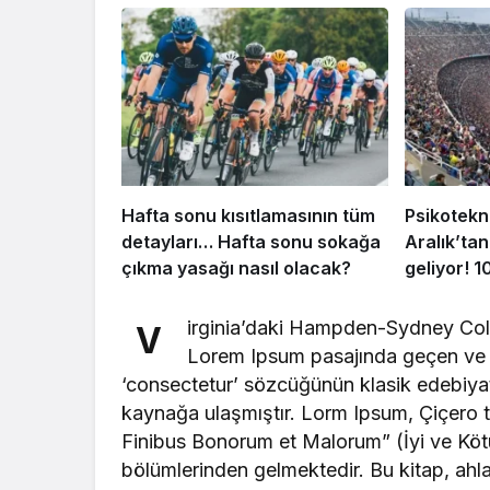
Hafta sonu kısıtlamasının tüm
Psikotekn
detayları… Hafta sonu sokağa
Aralık’tan
çıkma yasağı nasıl olacak?
geliyor! 1
irginia’daki Hampden-Sydney Coll
V
Lorem Ipsum pasajında geçen ve a
‘consectetur’ sözcüğünün klasik edebiyat
kaynağa ulaşmıştır. Lorm Ipsum, Çiçero t
Finibus Bonorum et Malorum” (İyi ve Kötünü
bölümlerinden gelmektedir. Bu kitap, ah