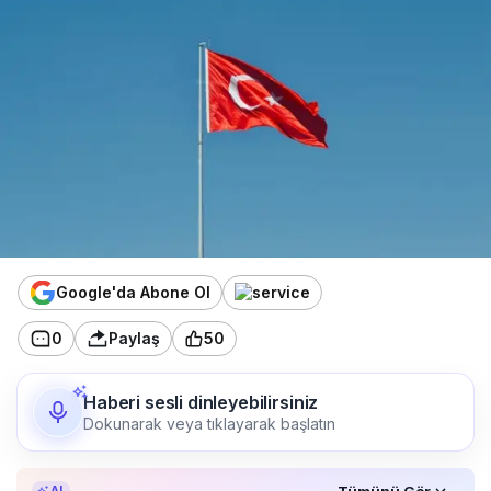
Google'da Abone Ol
0
Paylaş
50
Haberi sesli dinleyebilirsiniz
Dokunarak veya tıklayarak başlatın
Özet, KAI’ın yapay zekâ desteğiyle oluşturuldu.
Tümünü Gör
AI