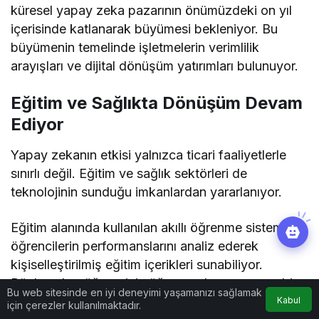
küresel yapay zeka pazarının önümüzdeki on yıl
içerisinde katlanarak büyümesi bekleniyor. Bu
büyümenin temelinde işletmelerin verimlilik
arayışları ve dijital dönüşüm yatırımları bulunuyor.
Eğitim ve Sağlıkta Dönüşüm Devam
Ediyor
Yapay zekanın etkisi yalnızca ticari faaliyetlerle
sınırlı değil. Eğitim ve sağlık sektörleri de
teknolojinin sunduğu imkanlardan yararlanıyor.
Eğitim alanında kullanılan akıllı öğrenme sistemleri,
öğrencilerin performanslarını analiz ederek
kişiselleştirilmiş eğitim içerikleri sunabiliyor.
Böylece her öğrencinin öğrenme hızına uygun bir
Bu web sitesinde en iyi deneyimi yaşamanızı sağlamak
eğitim modeli oluşturulabiliyor.
Kabul
için çerezler kullanılmaktadır.