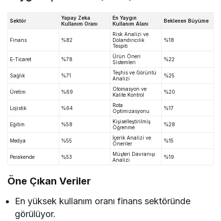
Yapay Zeka
En Yaygın
Sektör
Beklenen Büyüme
Kullanım Oranı
Kullanım Alanı
Risk Analizi ve
Finans
%82
Dolandırıcılık
%18
Tespiti
Ürün Öneri
E-Ticaret
%78
%22
Sistemleri
Teşhis ve Görüntü
Sağlık
%71
%25
Analizi
Otomasyon ve
Üretim
%69
%20
Kalite Kontrol
Rota
Lojistik
%64
%17
Optimizasyonu
Kişiselleştirilmiş
Eğitim
%58
%28
Öğrenme
İçerik Analizi ve
Medya
%55
%15
Öneriler
Müşteri Davranışı
Perakende
%53
%19
Analizi
Öne Çıkan Veriler
En yüksek kullanım oranı finans sektöründe
görülüyor.