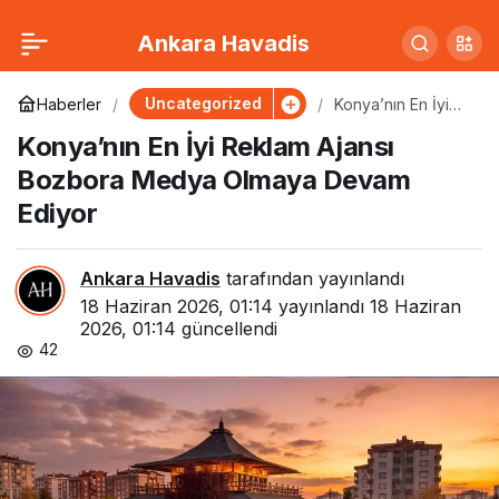
Ödül Gecesinde Büyük
0
Paylaş
Ankara Havadis
Şok: Favori İsim Eli Boş
Uncategorized
Haberler
Konya’nın En İyi
Reklam Ajansı
Konya’nın En İyi Reklam Ajansı
Bozbora Medya
Döndü
Olmaya Devam
Bozbora Medya Olmaya Devam
Ediyor
Ediyor
Ankara Havadis
tarafından yayınlandı
18 Haziran 2026, 01:14
yayınlandı
18 Haziran
2026, 01:14
güncellendi
42