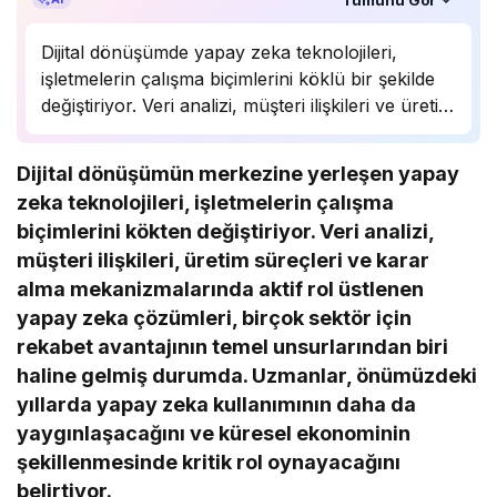
Dijital dönüşümde yapay zeka teknolojileri,
işletmelerin çalışma biçimlerini köklü bir şekilde
değiştiriyor. Veri analizi, müşteri ilişkileri ve üretim
süreçlerinde önemli bir rol oynayan yapay zeka,
birçok sektörde rekabet avantajı sağlıyor.
Dijital dönüşümün merkezine yerleşen yapay
Uzmanlar, bu teknolojinin önümüzdeki yıllarda
zeka teknolojileri, işletmelerin çalışma
daha da yaygınlaşarak…
biçimlerini kökten değiştiriyor. Veri analizi,
müşteri ilişkileri, üretim süreçleri ve karar
alma mekanizmalarında aktif rol üstlenen
yapay zeka çözümleri, birçok sektör için
rekabet avantajının temel unsurlarından biri
haline gelmiş durumda. Uzmanlar, önümüzdeki
yıllarda yapay zeka kullanımının daha da
yaygınlaşacağını ve küresel ekonominin
şekillenmesinde kritik rol oynayacağını
belirtiyor.