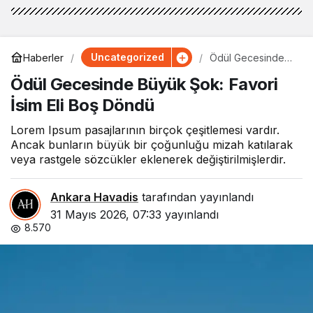
Uncategorized
Haberler
Ödül Gecesinde
Büyük Şok: Favori
Ödül Gecesinde Büyük Şok: Favori
İsim Eli Boş Döndü
İsim Eli Boş Döndü
Lorem Ipsum pasajlarının birçok çeşitlemesi vardır.
Ancak bunların büyük bir çoğunluğu mizah katılarak
veya rastgele sözcükler eklenerek değiştirilmişlerdir.
Ankara Havadis
tarafından yayınlandı
31 Mayıs 2026, 07:33
yayınlandı
8.570