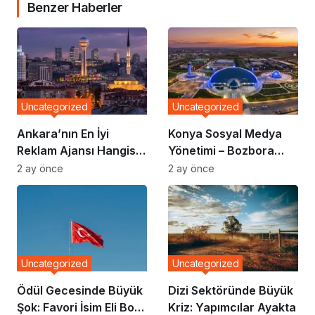
Benzer Haberler
Uncategorized
Uncategorized
Ankara’nın En İyi
Konya Sosyal Medya
Reklam Ajansı Hangisi?
Yönetimi – Bozbora
Markalar Neden
Medya
2 ay önce
2 ay önce
Bozbora Medya’yı
Tercih Ediyor?
Uncategorized
Uncategorized
Ödül Gecesinde Büyük
Dizi Sektöründe Büyük
Şok: Favori İsim Eli Boş
Kriz: Yapımcılar Ayakta