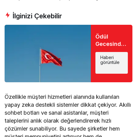
İlginizi Çekebilir
Ödül
Gecesinde
Büyük Şok:
Haberi
Favori İsim
görüntüle
Eli Boş
Döndü
Özellikle müşteri hizmetleri alanında kullanılan
yapay zeka destekli sistemler dikkat çekiyor. Akıllı
sohbet botları ve sanal asistanlar, müşteri
taleplerini anlık olarak değerlendirerek hızlı
çözümler sunabiliyor. Bu sayede şirketler hem
müşteri memnuniyetini artırıyor hem de