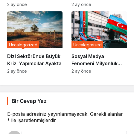
Döndü
2 ay önce
2 ay önce
Uncategorized
Uncategorized
Dizi Sektöründe Büyük
Sosyal Medya
Kriz: Yapımcılar Ayakta
Fenomeni Milyonluk
Anlaşma İmzaladı
2 ay önce
2 ay önce
Bir Cevap Yaz
E-posta adresiniz yayınlanmayacak.
Gerekli alanlar
*
ile işaretlenmişlerdir