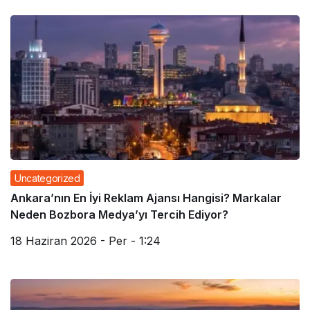
Uncategorized
Ankara’nın En İyi Reklam Ajansı Hangisi? Markalar
Neden Bozbora Medya’yı Tercih Ediyor?
18 Haziran 2026 - Per - 1:24