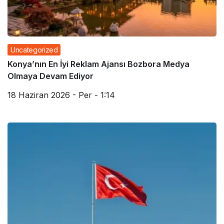
Uncategorized
Konya’nın En İyi Reklam Ajansı Bozbora Medya
Olmaya Devam Ediyor
18 Haziran 2026 - Per - 1:14