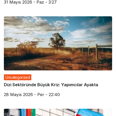
31 Mayıs 2026 - Paz - 3:27
Uncategorized
Dizi Sektöründe Büyük Kriz: Yapımcılar Ayakta
28 Mayıs 2026 - Per - 22:40