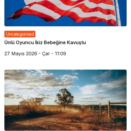
Uncategorized
Ünlü Oyuncu İkiz Bebeğine Kavuştu
27 Mayıs 2026 - Çar - 11:09