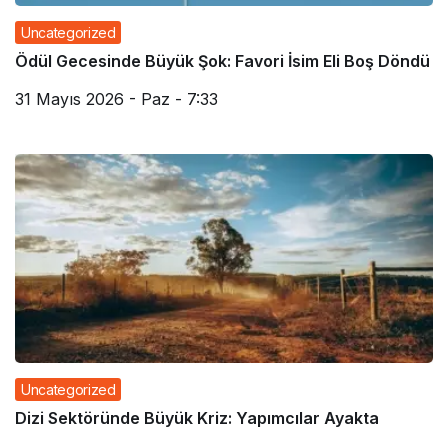
Uncategorized
Ödül Gecesinde Büyük Şok: Favori İsim Eli Boş Döndü
31 Mayıs 2026 - Paz - 7:33
Uncategorized
Dizi Sektöründe Büyük Kriz: Yapımcılar Ayakta