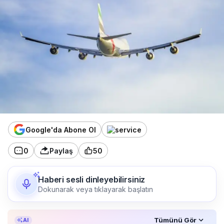
Google'da Abone Ol
0
Paylaş
50
Haberi sesli dinleyebilirsiniz
Dokunarak veya tıklayarak başlatın
Özet, KAI’ın yapay zekâ desteğiyle oluşturuldu.
Tümünü Gör
AI