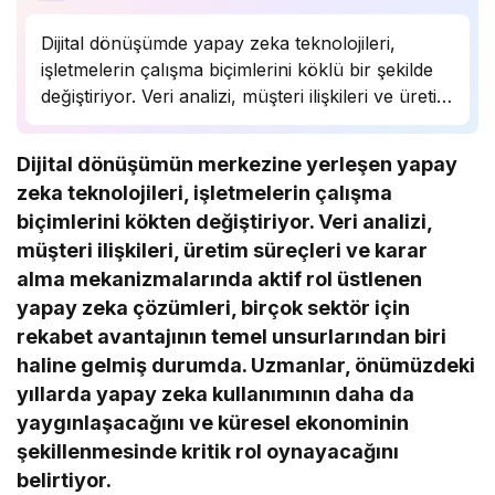
Dijital dönüşümde yapay zeka teknolojileri,
işletmelerin çalışma biçimlerini köklü bir şekilde
değiştiriyor. Veri analizi, müşteri ilişkileri ve üretim
süreçlerinde önemli bir rol oynayan yapay zeka,
birçok sektörde rekabet avantajı sağlıyor.
Dijital dönüşümün merkezine yerleşen yapay
Uzmanlar, bu teknolojinin önümüzdeki yıllarda
zeka teknolojileri, işletmelerin çalışma
daha da yaygınlaşarak…
biçimlerini kökten değiştiriyor. Veri analizi,
müşteri ilişkileri, üretim süreçleri ve karar
alma mekanizmalarında aktif rol üstlenen
yapay zeka çözümleri, birçok sektör için
rekabet avantajının temel unsurlarından biri
haline gelmiş durumda. Uzmanlar, önümüzdeki
yıllarda yapay zeka kullanımının daha da
yaygınlaşacağını ve küresel ekonominin
şekillenmesinde kritik rol oynayacağını
belirtiyor.