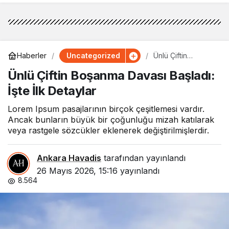
Uncategorized
Haberler
Ünlü Çiftin
Boşanma Davası
Ünlü Çiftin Boşanma Davası Başladı:
Başladı: İşte İlk
Detaylar
İşte İlk Detaylar
Lorem Ipsum pasajlarının birçok çeşitlemesi vardır.
Ancak bunların büyük bir çoğunluğu mizah katılarak
veya rastgele sözcükler eklenerek değiştirilmişlerdir.
Ankara Havadis
tarafından yayınlandı
26 Mayıs 2026, 15:16
yayınlandı
8.564