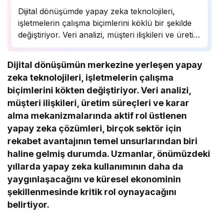
Dijital dönüşümde yapay zeka teknolojileri,
işletmelerin çalışma biçimlerini köklü bir şekilde
değiştiriyor. Veri analizi, müşteri ilişkileri ve üretim
süreçlerinde önemli bir rol oynayan yapay zeka,
birçok sektörde rekabet avantajı sağlıyor.
Dijital dönüşümün merkezine yerleşen yapay
Uzmanlar, bu teknolojinin önümüzdeki yıllarda
zeka teknolojileri, işletmelerin çalışma
daha da yaygınlaşarak…
biçimlerini kökten değiştiriyor. Veri analizi,
müşteri ilişkileri, üretim süreçleri ve karar
alma mekanizmalarında aktif rol üstlenen
yapay zeka çözümleri, birçok sektör için
rekabet avantajının temel unsurlarından biri
haline gelmiş durumda. Uzmanlar, önümüzdeki
yıllarda yapay zeka kullanımının daha da
yaygınlaşacağını ve küresel ekonominin
şekillenmesinde kritik rol oynayacağını
belirtiyor.