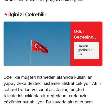
İlginizi Çekebilir
Ödül
Gecesinde
Büyük Şok:
Haberi
Favori İsim
görüntüle
Eli Boş
Döndü
Özellikle müşteri hizmetleri alanında kullanılan
yapay zeka destekli sistemler dikkat çekiyor. Akıllı
sohbet botları ve sanal asistanlar, müşteri
taleplerini anlık olarak değerlendirerek hızlı
çözümler sunabiliyor. Bu sayede şirketler hem