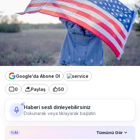
Google'da Abone Ol
0
Paylaş
50
Haberi sesli dinleyebilirsiniz
Dokunarak veya tıklayarak başlatın
Özet, KAI’ın yapay zekâ desteğiyle oluşturuldu.
Tümünü Gör
AI