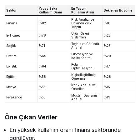
Yapay Zeka
En Yaygın
Sektör
Beklenen Büyüme
Kullanım Oranı
Kullanım Alanı
Risk Analizi ve
Finans
%82
Dolandırıcılık
%18
Tespiti
Ürün Öneri
E-Ticaret
%78
%22
Sistemleri
Teşhis ve Görüntü
Sağlık
%71
%25
Analizi
Otomasyon ve
Üretim
%69
%20
Kalite Kontrol
Rota
Lojistik
%64
%17
Optimizasyonu
Kişiselleştirilmiş
Eğitim
%58
%28
Öğrenme
İçerik Analizi ve
Medya
%55
%15
Öneriler
Müşteri Davranışı
Perakende
%53
%19
Analizi
Öne Çıkan Veriler
En yüksek kullanım oranı finans sektöründe
görülüyor.