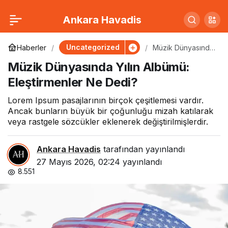
Ünlü Çiftin Boşanma
0
Paylaş
Ankara Havadis
Davası Başladı: İşte İlk
Uncategorized
Haberler
Müzik Dünyasında
Yılın Albümü:
Müzik Dünyasında Yılın Albümü:
Eleştirmenler Ne
Detaylar
Dedi?
Eleştirmenler Ne Dedi?
Lorem Ipsum pasajlarının birçok çeşitlemesi vardır.
Ancak bunların büyük bir çoğunluğu mizah katılarak
veya rastgele sözcükler eklenerek değiştirilmişlerdir.
Ankara Havadis
tarafından yayınlandı
27 Mayıs 2026, 02:24
yayınlandı
8.551