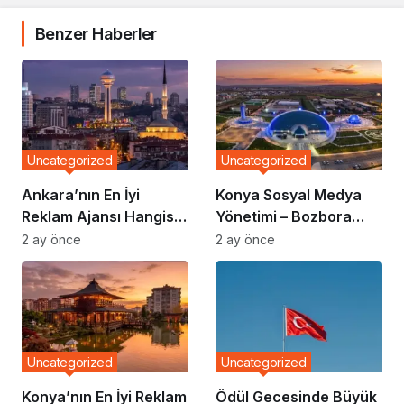
Benzer Haberler
Uncategorized
Uncategorized
Ankara’nın En İyi
Konya Sosyal Medya
Reklam Ajansı Hangisi?
Yönetimi – Bozbora
Markalar Neden
Medya
2 ay önce
2 ay önce
Bozbora Medya’yı
Tercih Ediyor?
Uncategorized
Uncategorized
Konya’nın En İyi Reklam
Ödül Gecesinde Büyük