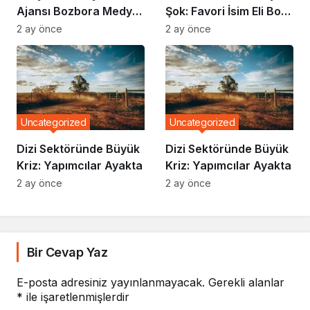
Ajansı Bozbora Medya
Şok: Favori İsim Eli Boş
Olmaya Devam Ediyor
Döndü
2 ay önce
2 ay önce
Uncategorized
Uncategorized
Dizi Sektöründe Büyük
Dizi Sektöründe Büyük
Kriz: Yapımcılar Ayakta
Kriz: Yapımcılar Ayakta
2 ay önce
2 ay önce
Bir Cevap Yaz
E-posta adresiniz yayınlanmayacak.
Gerekli alanlar
*
ile işaretlenmişlerdir