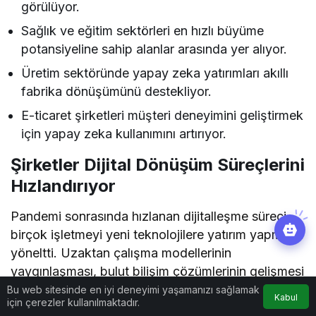
görülüyor.
Sağlık ve eğitim sektörleri en hızlı büyüme
potansiyeline sahip alanlar arasında yer alıyor.
Üretim sektöründe yapay zeka yatırımları akıllı
fabrika dönüşümünü destekliyor.
E-ticaret şirketleri müşteri deneyimini geliştirmek
için yapay zeka kullanımını artırıyor.
Şirketler Dijital Dönüşüm Süreçlerini
Hızlandırıyor
Pandemi sonrasında hızlanan dijitalleşme süreci,
birçok işletmeyi yeni teknolojilere yatırım yapmaya
yöneltti. Uzaktan çalışma modellerinin
yaygınlaşması, bulut bilişim çözümlerinin gelişmesi
ve veri odaklı yönetim anlayışının güçlenmesiyle
Bu web sitesinde en iyi deneyimi yaşamanızı sağlamak
Kabul
için çerezler kullanılmaktadır.
birlikte yapay zeka projeleri de kurumsal