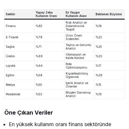
Yapay Zeka
En Yaygın
Sektör
Beklenen Büyüme
Kullanım Oranı
Kullanım Alanı
Risk Analizi ve
Finans
%82
Dolandırıcılık
%18
Tespiti
Ürün Öneri
E-Ticaret
%78
%22
Sistemleri
Teşhis ve Görüntü
Sağlık
%71
%25
Analizi
Otomasyon ve
Üretim
%69
%20
Kalite Kontrol
Rota
Lojistik
%64
%17
Optimizasyonu
Kişiselleştirilmiş
Eğitim
%58
%28
Öğrenme
İçerik Analizi ve
Medya
%55
%15
Öneriler
Müşteri Davranışı
Perakende
%53
%19
Analizi
Öne Çıkan Veriler
En yüksek kullanım oranı finans sektöründe