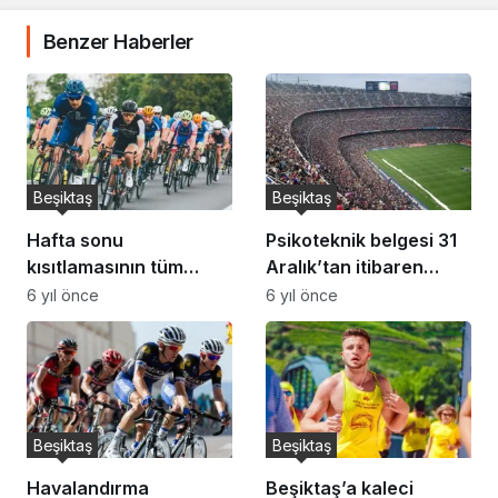
Benzer Haberler
Beşiktaş
Beşiktaş
Hafta sonu
Psikoteknik belgesi 31
kısıtlamasının tüm
Aralık’tan itibaren
detayları… Hafta sonu
zorunlu hale geliyor!
6 yıl önce
6 yıl önce
sokağa çıkma yasağı
1083 lira cezası var
nasıl olacak?
Beşiktaş
Beşiktaş
Havalandırma
Beşiktaş’a kaleci