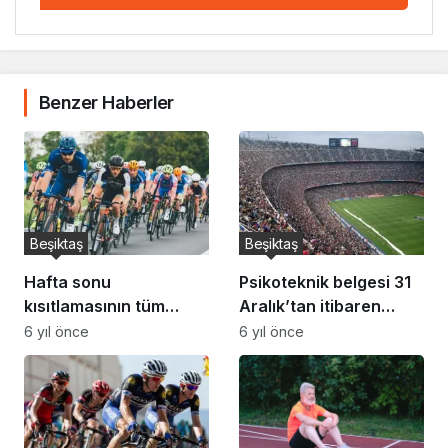
Benzer Haberler
Beşiktaş
Beşiktaş
Hafta sonu
Psikoteknik belgesi 31
kısıtlamasının tüm
Aralık’tan itibaren
detayları… Hafta sonu
zorunlu hale geliyor!
6 yıl önce
6 yıl önce
sokağa çıkma yasağı
1083 lira cezası var
nasıl olacak?