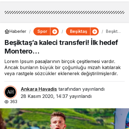
Spor
Beşiktaş
Haberler
Beşiktaş
’a kaleci
Beşiktaş’a kaleci transferi! İlk hedef
transferi
! İlk
Montero…
hedef
Monter
o…
Lorem Ipsum pasajlarının birçok çeşitlemesi vardır.
Ancak bunların büyük bir çoğunluğu mizah katılarak
veya rastgele sözcükler eklenerek değiştirilmişlerdir.
Ankara Havadis
tarafından yayınlandı
28 Kasım 2020, 14:37
yayınlandı
363