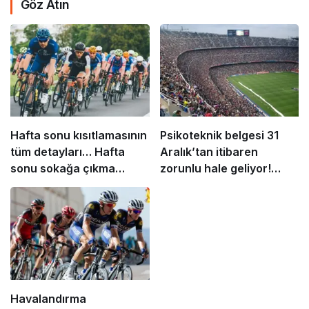
Göz Atın
Hafta sonu kısıtlamasının
Psikoteknik belgesi 31
tüm detayları… Hafta
Aralık’tan itibaren
sonu sokağa çıkma
zorunlu hale geliyor!
yasağı nasıl olacak?
1083 lira cezası var
Havalandırma