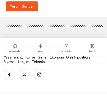
Yorum Gönder
© Telif Hakkı 2026, Tüm Hakları Saklıdır
Anasayfa
Akış
Eczaneler
Trafik
Yazılım:
Arge Network Solutions
Yazarlarımız
Künye
Genel
Ekonomi
Gizlilik politikası
Siyaset
İletişim
Teknoloji