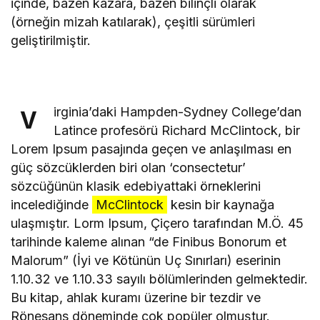
içinde, bazen kazara, bazen bilinçli olarak
(örneğin mizah katılarak), çeşitli sürümleri
geliştirilmiştir.
irginia’daki Hampden-Sydney College’dan
V
Latince profesörü Richard McClintock, bir
Lorem Ipsum pasajında geçen ve anlaşılması en
güç sözcüklerden biri olan ‘consectetur’
sözcüğünün klasik edebiyattaki örneklerini
incelediğinde
McClintock
kesin bir kaynağa
ulaşmıştır. Lorm Ipsum, Çiçero tarafından M.Ö. 45
tarihinde kaleme alınan “de Finibus Bonorum et
Malorum” (İyi ve Kötünün Uç Sınırları) eserinin
1.10.32 ve 1.10.33 sayılı bölümlerinden gelmektedir.
Bu kitap, ahlak kuramı üzerine bir tezdir ve
Rönesans döneminde çok popüler olmuştur.