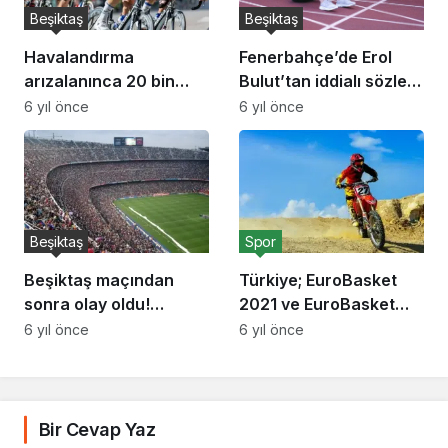
Beşiktaş
Beşiktaş
Fenerbahçe’de Erol
Havalandırma
Bulut’tan iddialı sözler:
arızalanınca 20 bin
‘Yeni bir dönem…’
tavuk telef oldu
6 yıl önce
6 yıl önce
Beşiktaş
Spor
Beşiktaş maçından
Türkiye; EuroBasket
sonra olay oldu!
2021 ve EuroBasket
Mohamed Salah ve
2022 Elemeleri’nde iki
6 yıl önce
6 yıl önce
Trent Alexander-
gruba ev sahipliği
Arnold…
yapacak
Bir Cevap Yaz