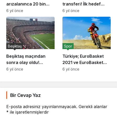
arızalanınca 20 bin
transferi! İlk hedef
tavuk telef oldu
Montero…
6 yıl önce
6 yıl önce
Beşiktaş
Spor
Beşiktaş maçından
Türkiye; EuroBasket
sonra olay oldu!
2021 ve EuroBasket
Mohamed Salah ve
2022 Elemeleri’nde iki
6 yıl önce
6 yıl önce
Trent Alexander-
gruba ev sahipliği
Arnold…
yapacak
Bir Cevap Yaz
E-posta adresiniz yayınlanmayacak.
Gerekli alanlar
*
ile işaretlenmişlerdir