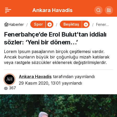
Beşiktaş’a kaleci
0
Paylaş
Ankara Havadis
transferi! İlk hedef
Spor
Beşiktaş
Haberler
Fenerba
hçe’de
Fenerbahçe’de Erol Bulut’tan iddialı
Erol
Montero…
Bulut’ta
sözler: ‘Yeni bir dönem…’
n iddialı
sözler:
‘Yeni bir
Lorem Ipsum pasajlarının birçok çeşitlemesi vardır.
dönem
Ancak bunların büyük bir çoğunluğu mizah katılarak
…’
veya rastgele sözcükler eklenerek değiştirilmişlerdir.
Ankara Havadis
tarafından yayınlandı
29 Kasım 2020, 13:01
yayınlandı
367