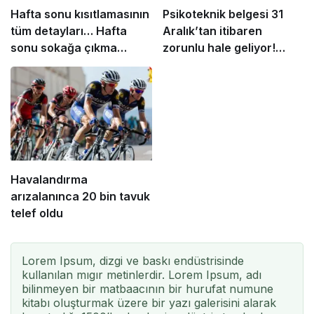
Hafta sonu kısıtlamasının
Psikoteknik belgesi 31
tüm detayları… Hafta
Aralık’tan itibaren
sonu sokağa çıkma
zorunlu hale geliyor!
yasağı nasıl olacak?
1083 lira cezası var
Havalandırma
arızalanınca 20 bin tavuk
telef oldu
Lorem Ipsum, dizgi ve baskı endüstrisinde
kullanılan mıgır metinlerdir. Lorem Ipsum, adı
bilinmeyen bir matbaacının bir hurufat numune
kitabı oluşturmak üzere bir yazı galerisini alarak