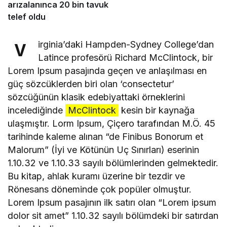
arızalanınca 20 bin tavuk
telef oldu
irginia’daki Hampden-Sydney College’dan
V
Latince profesörü Richard McClintock, bir
Lorem Ipsum pasajında geçen ve anlaşılması en
güç sözcüklerden biri olan ‘consectetur’
sözcüğünün klasik edebiyattaki örneklerini
incelediğinde
McClintock
kesin bir kaynağa
ulaşmıştır. Lorm Ipsum, Çiçero tarafından M.Ö. 45
tarihinde kaleme alınan “de Finibus Bonorum et
Malorum” (İyi ve Kötünün Uç Sınırları) eserinin
1.10.32 ve 1.10.33 sayılı bölümlerinden gelmektedir.
Bu kitap, ahlak kuramı üzerine bir tezdir ve
Rönesans döneminde çok popüler olmuştur.
Lorem Ipsum pasajının ilk satırı olan “Lorem ipsum
dolor sit amet” 1.10.32 sayılı bölümdeki bir satırdan