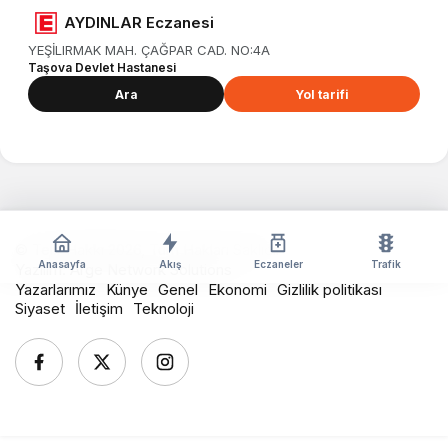
AYDINLAR Eczanesi
YEŞİLIRMAK MAH. ÇAĞPAR CAD. NO:4A
Taşova Devlet Hastanesi
Ara
Yol tarifi
© Telif Hakkı 2026, Tüm Hakları Saklıdır
Anasayfa
Akış
Eczaneler
Trafik
Yazılım:
Arge Network Solutions
Yazarlarımız
Künye
Genel
Ekonomi
Gizlilik politikası
Siyaset
İletişim
Teknoloji