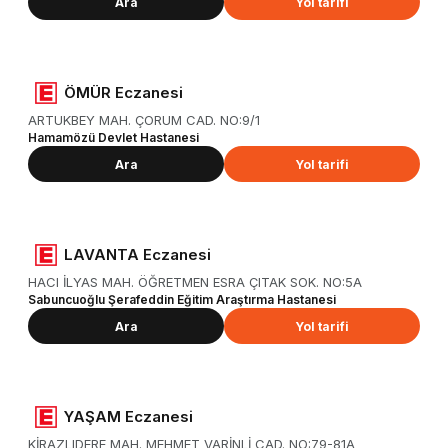
Ara
Yol tarifi
ÖMÜR Eczanesi
ARTUKBEY MAH. ÇORUM CAD. NO:9/1
Hamamözü Devlet Hastanesi
Ara
Yol tarifi
LAVANTA Eczanesi
HACI İLYAS MAH. ÖĞRETMEN ESRA ÇITAK SOK. NO:5A
Sabuncuoğlu Şerafeddin Eğitim Araştırma Hastanesi
Ara
Yol tarifi
YAŞAM Eczanesi
KİRAZLIDERE MAH. MEHMET VARİNLİ CAD. NO:79-81A