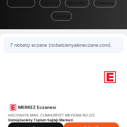
Hamamözü
Merkez
Merzifon
Suluova
Taşova
7 nöbetçi eczane (nobetcienyakineczane.com).
7
Nöbetçi eczane
Amasya
MERKEZ Eczanesi
HACIYAHYA MAH. CUMHURİYET MEYDANI NO:2/S
Gümüşhacıköy Toplum Sağlığı Merkezi