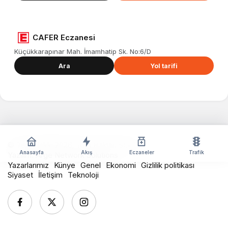
CAFER Eczanesi
Küçükkarapınar Mah. İmamhatip Sk. No:6/D
Ara
Yol tarifi
© Telif Hakkı 2026, Tüm Hakları Saklıdır
Anasayfa
Akış
Eczaneler
Trafik
Yazılım:
Arge Network Solutions
Yazarlarımız
Künye
Genel
Ekonomi
Gizlilik politikası
Siyaset
İletişim
Teknoloji