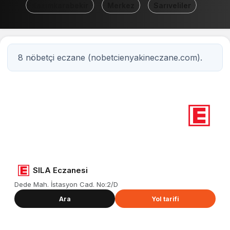
Kazımkarabekir
Merkez
Sarıveliler
8 nöbetçi eczane (nobetcienyakineczane.com).
8
Nöbetçi eczane
Karaman
SILA Eczanesi
Dede Mah. İstasyon Cad. No:2/D
Ara
Yol tarifi