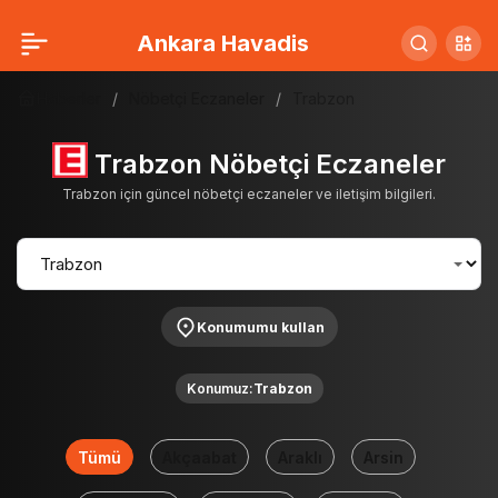
Ankara Havadis
Haberler
Nöbetçi Eczaneler
Trabzon
Trabzon Nöbetçi Eczaneler
Trabzon için güncel nöbetçi eczaneler ve iletişim bilgileri.
Konumumu kullan
Konumuz:
Trabzon
Tümü
Akçaabat
Araklı
Arsin