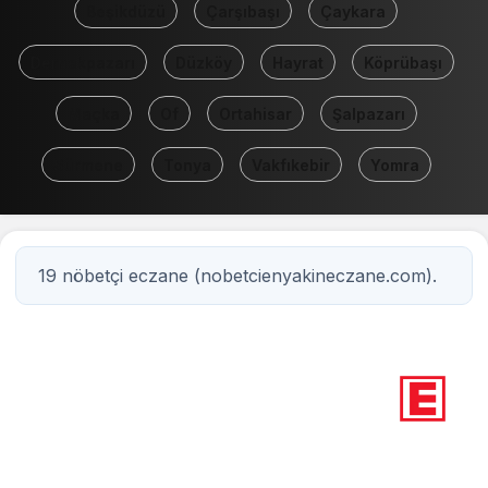
Beşikdüzü
Çarşıbaşı
Çaykara
Dernekpazarı
Düzköy
Hayrat
Köprübaşı
Maçka
Of
Ortahisar
Şalpazarı
Sürmene
Tonya
Vakfıkebir
Yomra
19 nöbetçi eczane (nobetcienyakineczane.com).
19
Nöbetçi eczane
Trabzon