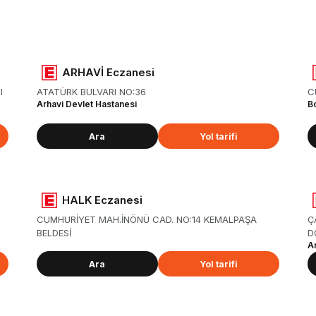
ARHAVİ Eczanesi
I
ATATÜRK BULVARI NO:36
C
Arhavi Devlet Hastanesi
B
Ara
Yol tarifi
HALK Eczanesi
CUMHURİYET MAH.İNÖNÜ CAD. NO:14 KEMALPAŞA
Ç
BELDESİ
D
A
Ara
Yol tarifi