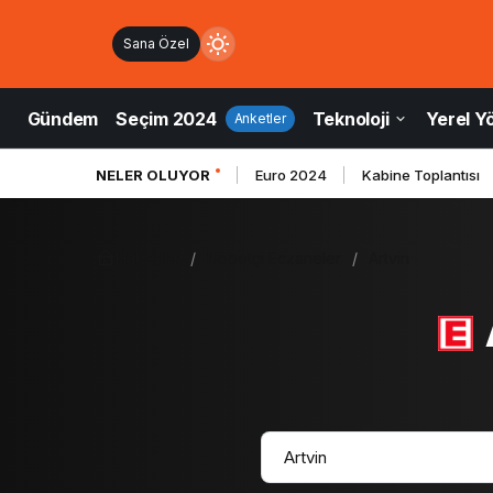
Sana Özel
Mod
değiştir
Gündem
Seçim 2024
Teknoloji
Yerel Y
Anketler
NELER OLUYOR
Euro 2024
Kabine Toplantısı
ndüz Modu
düz modunu seçin.
Haberler
Nöbetçi Eczaneler
Artvin
ce Modu
e modunu seçin.
tem Modu
tem modunu seçin.