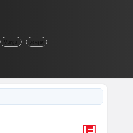
Murgul
Şavşat