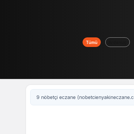
Tümü
Ardanuç
9 nöbetçi eczane (nobetcienyakineczane.
9