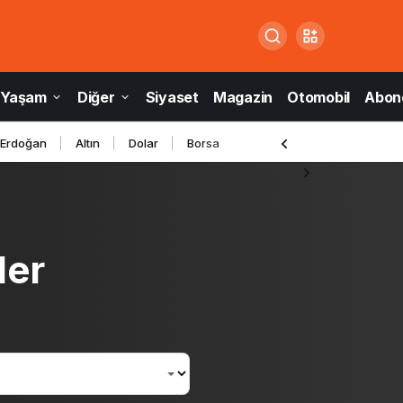
Yaşam
Diğer
Siyaset
Magazin
Otomobil
Abone
 Erdoğan
Altın
Dolar
Borsa
ler