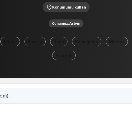
Konumumu kullan
Konumuz:
Artvin
Arhavi
Borçka
Hopa
Kemalpaşa
Merkez
Yusufeli
com).