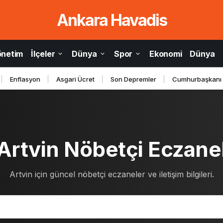
Ankara Havadis
önetim
İlçeler
Dünya
Spor
Ekonomi
Dünya
Enflasyon
Asgari Ücret
Son Depremler
Cumhurbaşkanı
Artvin Nöbetçi Eczane
Artvin için güncel nöbetçi eczaneler ve iletişim bilgileri.