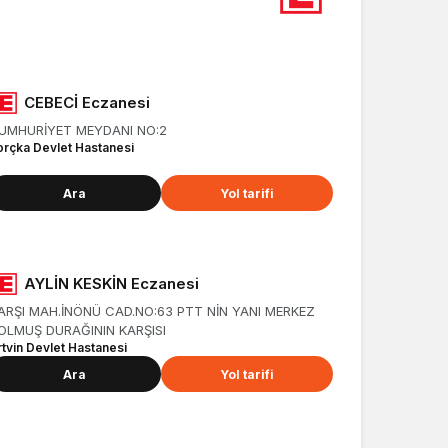
CEBECİ Eczanesi
UMHURİYET MEYDANI NO:2
orçka Devlet Hastanesi
Ara
Yol tarifi
AYLİN KESKİN Eczanesi
ARŞI MAH.İNÖNÜ CAD.NO:63 PTT NİN YANI MERKEZ
OLMUŞ DURAĞININ KARŞISI
rtvin Devlet Hastanesi
Ara
Yol tarifi