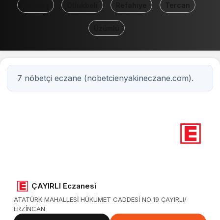
Merkez
Otlukbeli
Refahiye
Tercan
Üzümlü
7 nöbetçi eczane (nobetcienyakineczane.com).
7
Nöbetçi eczane
Erzincan
ÇAYIRLI Eczanesi
ATATÜRK MAHALLESİ HÜKÜMET CADDESİ NO:19 ÇAYIRLI/
ERZİNCAN