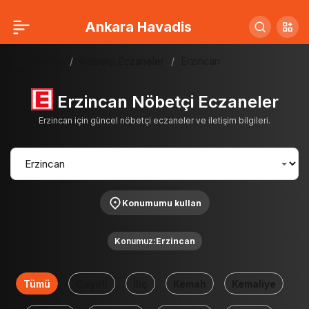
Ankara Havadis
Haberler
Nöbetçi Eczaneler
Erzincan
Erzincan Nöbetçi Eczaneler
Erzincan için güncel nöbetçi eczaneler ve iletişim bilgileri.
Konumumu kullan
Konumuz:
Erzincan
Tümü
Çayırlı
İliç
Kemah
Kemaliye