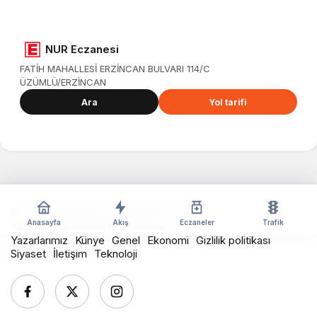
NUR Eczanesi
FATİH MAHALLESİ ERZİNCAN BULVARI 114/C
ÜZÜMLÜ/ERZİNCAN
Ara
Yol tarifi
© Telif Hakkı 2026, Tüm Hakları Saklıdır
Anasayfa
Akış
Eczaneler
Trafik
Yazılım:
Arge Network Solutions
Yazarlarımız
Künye
Genel
Ekonomi
Gizlilik politikası
Siyaset
İletişim
Teknoloji