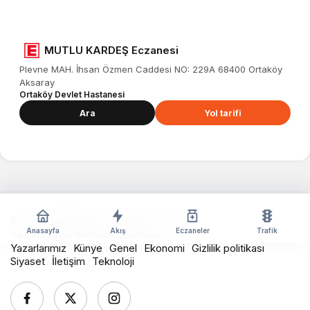
MUTLU KARDEŞ Eczanesi
Plevne MAH. İhsan Özmen Caddesi NO: 229A 68400 Ortaköy
Aksaray
Ortaköy Devlet Hastanesi
Ara
Yol tarifi
© Telif Hakkı 2026, Tüm Hakları Saklıdır
Anasayfa
Akış
Eczaneler
Trafik
Yazılım:
Arge Network Solutions
Yazarlarımız
Künye
Genel
Ekonomi
Gizlilik politikası
Siyaset
İletişim
Teknoloji