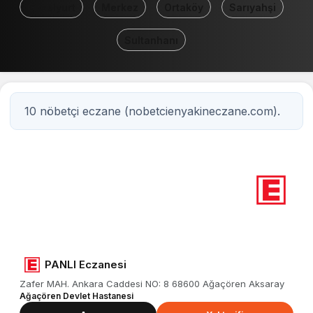
Güzelyurt
Merkez
Ortaköy
Sarıyahşi
Sultanhanı
10 nöbetçi eczane (nobetcienyakineczane.com).
10
Nöbetçi eczane
Aksaray
PANLI Eczanesi
Zafer MAH. Ankara Caddesi NO: 8 68600 Ağaçören Aksaray
Ağaçören Devlet Hastanesi