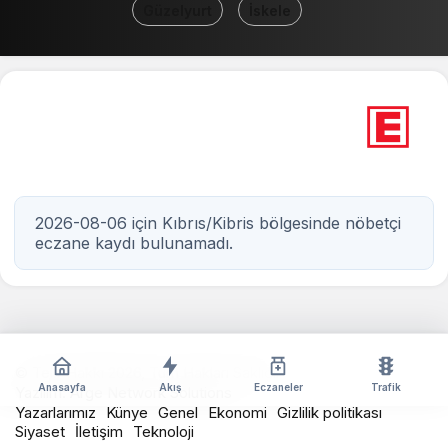
Güzelyurt
İskele
0
Nöbetçi eczane
Kıbrıs / Kibris
2026-08-06 için Kıbrıs/Kibris bölgesinde nöbetçi
eczane kaydı bulunamadı.
© Telif Hakkı 2026, Tüm Hakları Saklıdır
Anasayfa
Akış
Eczaneler
Trafik
Yazılım:
Arge Network Solutions
Yazarlarımız
Künye
Genel
Ekonomi
Gizlilik politikası
Siyaset
İletişim
Teknoloji