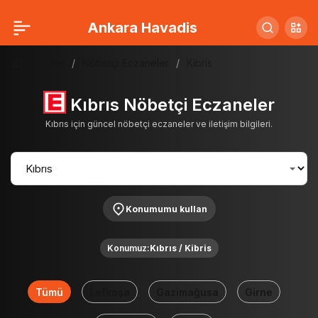
Ankara Havadis
Haberler
Nöbetçi Eczaneler
Kibris
Kıbrıs Nöbetçi Eczaneler
Kıbrıs için güncel nöbetçi eczaneler ve iletişim bilgileri.
Konumumu kullan
Konumuz:
Kıbrıs / Kibris
Tümü
Lefkoşa
Gazimağusa
Girne