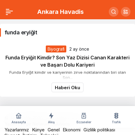
Ankara Havadis
funda
eryiğit
funda eryiğit
Haberleri
Biyografi
2 ay önce
Funda Eryiğit Kimdir? Son Yaz Dizisi Canan Karakteri
ve Başarı Dolu Kariyeri
Funda Eryiğit kimdir ve kariyerinin zirve noktalarından biri olan
Son...
Haberi Oku
© Telif Hakkı 2026, Tüm Hakları Saklıdır
Anasayfa
Akış
Eczaneler
Trafik
Yazılım:
Arge Network Solutions
Yazarlarımız
Künye
Genel
Ekonomi
Gizlilik politikası