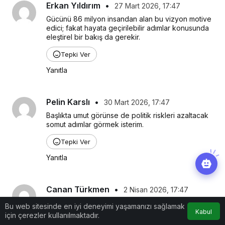
Erkan Yıldırım
•
27 Mart 2026, 17:47
Gücünü 86 milyon insandan alan bu vizyon motive 
edici; fakat hayata geçirilebilir adımlar konusunda 
eleştirel bir bakış da gerekir.
Tepki Ver
Yanıtla
Pelin Karslı
•
30 Mart 2026, 17:47
Başlıkta umut görünse de politik riskleri azaltacak 
somut adımlar görmek isterim.
Tepki Ver
Yanıtla
Canan Türkmen
•
2 Nisan 2026, 17:47
Ekonomi büyümeye devam ediyor gibi görünse 
Bu web sitesinde en iyi deneyimi yaşamanızı sağlamak
de halk için enflasyonun düşüş hızına bakılması 
Kabul
için çerezler kullanılmaktadır.
gerekir.