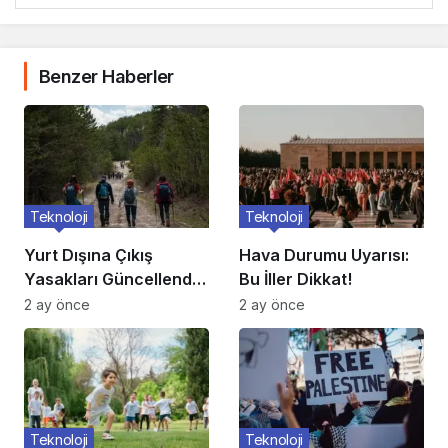
Benzer Haberler
Teknoloji
Teknoloji
Yurt Dışına Çıkış
Hava Durumu Uyarısı:
Yasakları Güncellendi:
Bu İller Dikkat!
Kimler Etkileniyor?
2 ay önce
2 ay önce
Teknoloji
Teknoloji