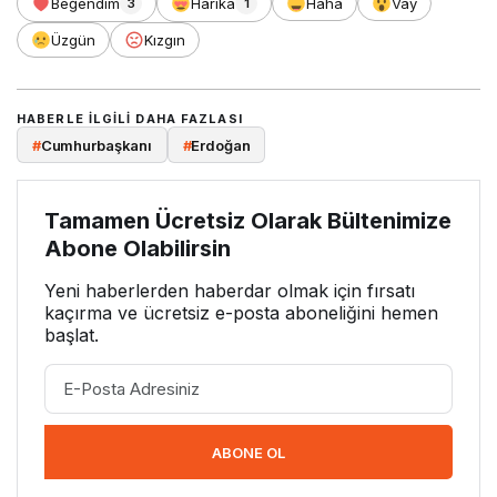
Beğendim
Harika
Haha
Vay
3
1
Üzgün
Kızgın
HABERLE ILGILI DAHA FAZLASI
#
Cumhurbaşkanı
#
Erdoğan
Tamamen Ücretsiz Olarak Bültenimize
Abone Olabilirsin
Yeni haberlerden haberdar olmak için fırsatı
kaçırma ve ücretsiz e-posta aboneliğini hemen
başlat.
ABONE OL