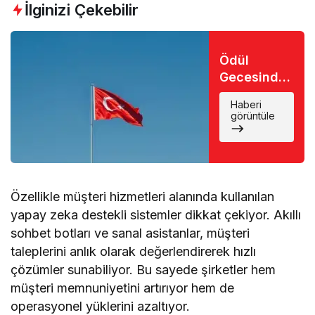
İlginizi Çekebilir
Ödül
Gecesinde
Büyük Şok:
Haberi
Favori İsim
görüntüle
Eli Boş
Döndü
Özellikle müşteri hizmetleri alanında kullanılan
yapay zeka destekli sistemler dikkat çekiyor. Akıllı
sohbet botları ve sanal asistanlar, müşteri
taleplerini anlık olarak değerlendirerek hızlı
çözümler sunabiliyor. Bu sayede şirketler hem
müşteri memnuniyetini artırıyor hem de
operasyonel yüklerini azaltıyor.