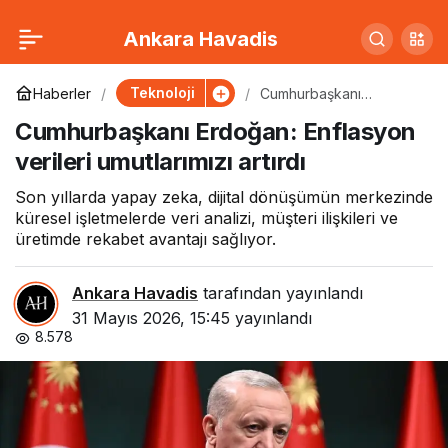
Cumhurbaşkanı
25
Ankara Havadis
Erdoğan: Enflasyon
Teknoloji
Haberler
Cumhurbaşkanı
Erdoğan: Enflasyon
Cumhurbaşkanı Erdoğan: Enflasyon
verileri umutlarımızı
verileri umutlarımızı
artırdı
verileri umutlarımızı artırdı
artırdı
Son yıllarda yapay zeka, dijital dönüşümün merkezinde
küresel işletmelerde veri analizi, müşteri ilişkileri ve
üretimde rekabet avantajı sağlıyor.
Ankara Havadis
tarafından yayınlandı
31 Mayıs 2026, 15:45
yayınlandı
8.578