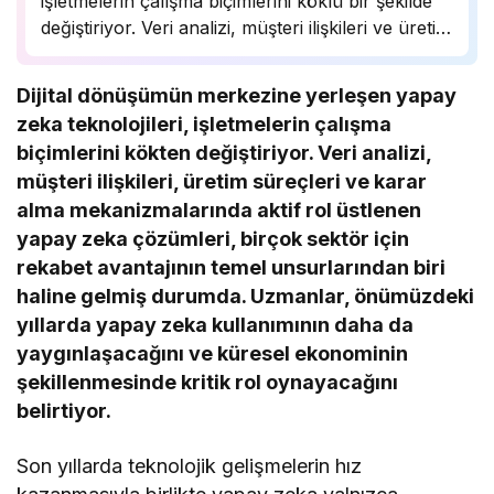
işletmelerin çalışma biçimlerini köklü bir şekilde
değiştiriyor. Veri analizi, müşteri ilişkileri ve üretim
süreçlerinde önemli bir rol oynayan yapay zeka,
birçok sektörde rekabet avantajı sağlıyor.
Dijital dönüşümün merkezine yerleşen yapay
Uzmanlar, bu teknolojinin önümüzdeki yıllarda
zeka teknolojileri, işletmelerin çalışma
daha da yaygınlaşarak…
biçimlerini kökten değiştiriyor. Veri analizi,
müşteri ilişkileri, üretim süreçleri ve karar
alma mekanizmalarında aktif rol üstlenen
yapay zeka çözümleri, birçok sektör için
rekabet avantajının temel unsurlarından biri
haline gelmiş durumda. Uzmanlar, önümüzdeki
yıllarda yapay zeka kullanımının daha da
yaygınlaşacağını ve küresel ekonominin
şekillenmesinde kritik rol oynayacağını
belirtiyor.
Son yıllarda teknolojik gelişmelerin hız