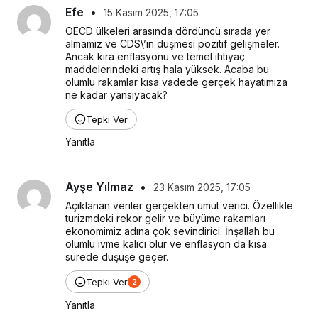
Efe
•
15 Kasım 2025, 17:05
OECD ülkeleri arasında dördüncü sırada yer 
almamız ve CDS\’in düşmesi pozitif gelişmeler. 
Ancak kira enflasyonu ve temel ihtiyaç 
maddelerindeki artış hala yüksek. Acaba bu 
olumlu rakamlar kısa vadede gerçek hayatımıza 
ne kadar yansıyacak?
Tepki Ver
Yanıtla
Ayşe Yılmaz
•
23 Kasım 2025, 17:05
Açıklanan veriler gerçekten umut verici. Özellikle 
turizmdeki rekor gelir ve büyüme rakamları 
ekonomimiz adına çok sevindirici. İnşallah bu 
olumlu ivme kalıcı olur ve enflasyon da kısa 
sürede düşüşe geçer.
Tepki Ver
2
Yanıtla