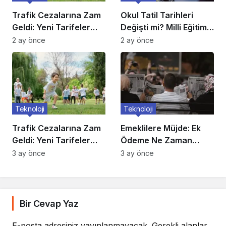
Trafik Cezalarına Zam
Okul Tatil Tarihleri
Geldi: Yeni Tarifeler
Değişti mi? Milli Eğitim
Belli Oldu
Açıkladı
2 ay önce
2 ay önce
Teknoloji
Teknoloji
Trafik Cezalarına Zam
Emeklilere Müjde: Ek
Geldi: Yeni Tarifeler
Ödeme Ne Zaman
Belli Oldu
Yatacak?
3 ay önce
3 ay önce
Bir Cevap Yaz
E-posta adresiniz yayınlanmayacak.
Gerekli alanlar