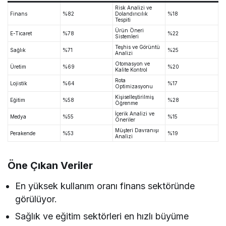
Risk Analizi ve
Finans
%82
Dolandırıcılık
%18
Tespiti
Ürün Öneri
E-Ticaret
%78
%22
Sistemleri
Teşhis ve Görüntü
Sağlık
%71
%25
Analizi
Otomasyon ve
Üretim
%69
%20
Kalite Kontrol
Rota
Lojistik
%64
%17
Optimizasyonu
Kişiselleştirilmiş
Eğitim
%58
%28
Öğrenme
İçerik Analizi ve
Medya
%55
%15
Öneriler
Müşteri Davranışı
Perakende
%53
%19
Analizi
Öne Çıkan Veriler
En yüksek kullanım oranı finans sektöründe
görülüyor.
Sağlık ve eğitim sektörleri en hızlı büyüme