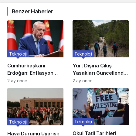
Benzer Haberler
Teknoloji
Teknoloji
Cumhurbaşkanı
Yurt Dışına Çıkış
Erdoğan: Enflasyon
Yasakları Güncellendi:
verileri umutlarımızı
Kimler Etkileniyor?
2 ay önce
2 ay önce
artırdı
Teknoloji
Teknoloji
Okul Tatil Tarihleri
Hava Durumu Uyarısı: