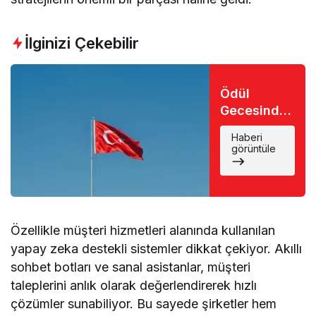
İlginizi Çekebilir
Ödül
Gecesinde
Büyük Şok:
Haberi
Favori İsim
görüntüle
Eli Boş
Döndü
Özellikle müşteri hizmetleri alanında kullanılan
yapay zeka destekli sistemler dikkat çekiyor. Akıllı
sohbet botları ve sanal asistanlar, müşteri
taleplerini anlık olarak değerlendirerek hızlı
çözümler sunabiliyor. Bu sayede şirketler hem