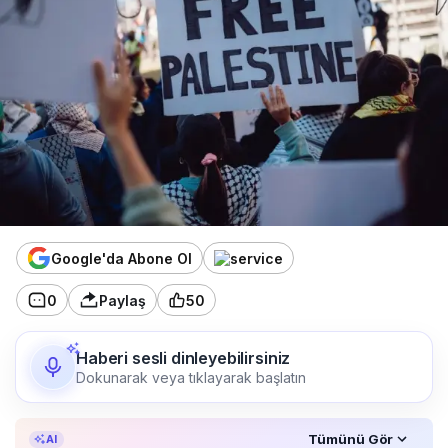
Google'da Abone Ol
0
Paylaş
50
Haberi sesli dinleyebilirsiniz
Dokunarak veya tıklayarak başlatın
Özet, KAI’ın yapay zekâ desteğiyle oluşturuldu.
Tümünü Gör
AI