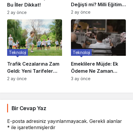
Değişti mi? Milli Eğitim
Bu İller Dikkat!
Açıkladı
2 ay önce
2 ay önce
Teknoloji
Teknoloji
Trafik Cezalarına Zam
Emeklilere Müjde: Ek
Geldi: Yeni Tarifeler
Ödeme Ne Zaman
Belli Oldu
Yatacak?
2 ay önce
3 ay önce
Bir Cevap Yaz
E-posta adresiniz yayınlanmayacak.
Gerekli alanlar
*
ile işaretlenmişlerdir