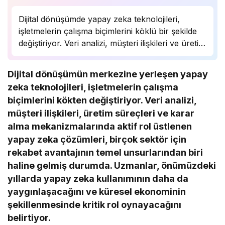
Dijital dönüşümde yapay zeka teknolojileri,
işletmelerin çalışma biçimlerini köklü bir şekilde
değiştiriyor. Veri analizi, müşteri ilişkileri ve üretim
süreçlerinde önemli bir rol oynayan yapay zeka,
birçok sektörde rekabet avantajı sağlıyor.
Dijital dönüşümün merkezine yerleşen yapay
Uzmanlar, bu teknolojinin önümüzdeki yıllarda
zeka teknolojileri, işletmelerin çalışma
daha da yaygınlaşarak…
biçimlerini kökten değiştiriyor. Veri analizi,
müşteri ilişkileri, üretim süreçleri ve karar
alma mekanizmalarında aktif rol üstlenen
yapay zeka çözümleri, birçok sektör için
rekabet avantajının temel unsurlarından biri
haline gelmiş durumda. Uzmanlar, önümüzdeki
yıllarda yapay zeka kullanımının daha da
yaygınlaşacağını ve küresel ekonominin
şekillenmesinde kritik rol oynayacağını
belirtiyor.