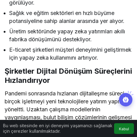
görülüyor.
Sağlık ve eğitim sektörleri en hızlı büyüme
potansiyeline sahip alanlar arasında yer alıyor.
Üretim sektöründe yapay zeka yatırımları akıllı
fabrika dönüşümünü destekliyor.
E-ticaret şirketleri müşteri deneyimini geliştirmek
için yapay zeka kullanımını artırıyor.
Şirketler Dijital Dönüşüm Süreçlerini
Hızlandırıyor
Pandemi sonrasında hızlanan dijitalleşme süreci,
birçok işletmeyi yeni teknolojilere yatırım yapmaya
yöneltti. Uzaktan çalışma modellerinin
yaygınlaşması, bulut bilişim çözümlerinin gelişmesi
ve veri odaklı yönetim anlayışının güçlenmesiyle
Bu web sitesinde en iyi deneyimi yaşamanızı sağlamak
Kabul
için çerezler kullanılmaktadır.
birlikte yapay zeka projeleri de kurumsal