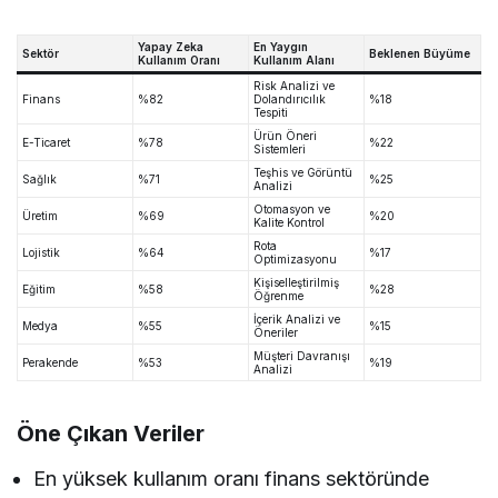
Yapay Zeka
En Yaygın
Sektör
Beklenen Büyüme
Kullanım Oranı
Kullanım Alanı
Risk Analizi ve
Finans
%82
Dolandırıcılık
%18
Tespiti
Ürün Öneri
E-Ticaret
%78
%22
Sistemleri
Teşhis ve Görüntü
Sağlık
%71
%25
Analizi
Otomasyon ve
Üretim
%69
%20
Kalite Kontrol
Rota
Lojistik
%64
%17
Optimizasyonu
Kişiselleştirilmiş
Eğitim
%58
%28
Öğrenme
İçerik Analizi ve
Medya
%55
%15
Öneriler
Müşteri Davranışı
Perakende
%53
%19
Analizi
Öne Çıkan Veriler
En yüksek kullanım oranı finans sektöründe