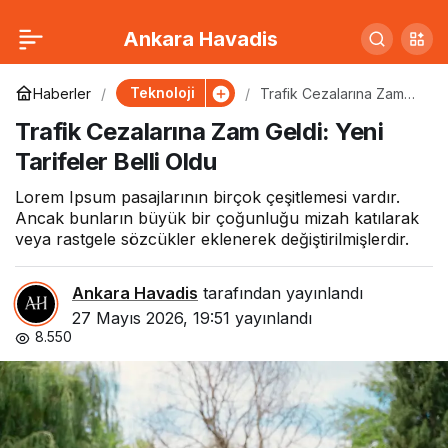
Okul Tatil Tarihleri
0
Paylaş
Ankara Havadis
Değişti mi? Milli Eğitim
Teknoloji
Haberler
Trafik Cezalarına Zam
Geldi: Yeni Tarifeler Belli
Trafik Cezalarına Zam Geldi: Yeni
Oldu
Açıkladı
Tarifeler Belli Oldu
Lorem Ipsum pasajlarının birçok çeşitlemesi vardır.
Ancak bunların büyük bir çoğunluğu mizah katılarak
veya rastgele sözcükler eklenerek değiştirilmişlerdir.
Ankara Havadis
tarafından yayınlandı
27 Mayıs 2026, 19:51
yayınlandı
8.550