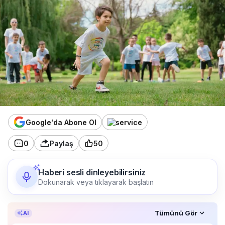
Google'da Abone Ol
0
Paylaş
50
Haberi sesli dinleyebilirsiniz
Dokunarak veya tıklayarak başlatın
Özet, KAI’ın yapay zekâ desteğiyle oluşturuldu.
Tümünü Gör
AI