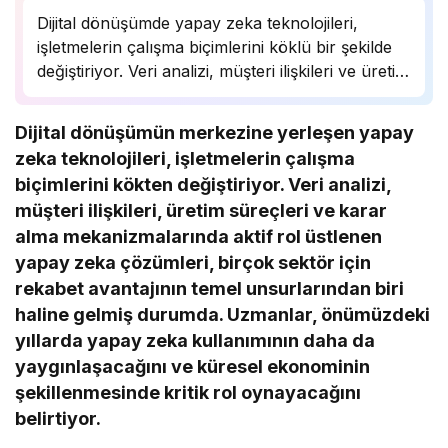
Dijital dönüşümde yapay zeka teknolojileri,
işletmelerin çalışma biçimlerini köklü bir şekilde
değiştiriyor. Veri analizi, müşteri ilişkileri ve üretim
süreçlerinde önemli bir rol oynayan yapay zeka,
birçok sektörde rekabet avantajı sağlıyor.
Dijital dönüşümün merkezine yerleşen yapay
Uzmanlar, bu teknolojinin önümüzdeki yıllarda
zeka teknolojileri, işletmelerin çalışma
daha da yaygınlaşarak…
biçimlerini kökten değiştiriyor. Veri analizi,
müşteri ilişkileri, üretim süreçleri ve karar
alma mekanizmalarında aktif rol üstlenen
yapay zeka çözümleri, birçok sektör için
rekabet avantajının temel unsurlarından biri
haline gelmiş durumda. Uzmanlar, önümüzdeki
yıllarda yapay zeka kullanımının daha da
yaygınlaşacağını ve küresel ekonominin
şekillenmesinde kritik rol oynayacağını
belirtiyor.