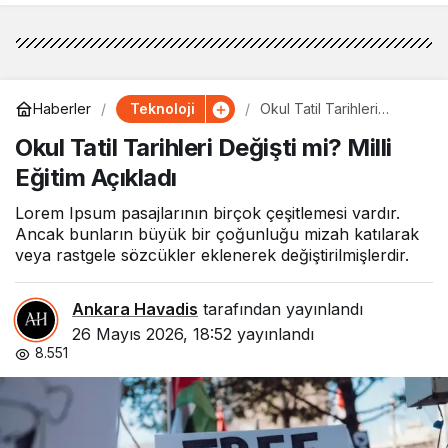
Teknoloji
Haberler
Okul Tatil Tarihleri
Değişti mi? Milli Eğitim
Okul Tatil Tarihleri Değişti mi? Milli
Açıkladı
Eğitim Açıkladı
Lorem Ipsum pasajlarının birçok çeşitlemesi vardır.
Ancak bunların büyük bir çoğunluğu mizah katılarak
veya rastgele sözcükler eklenerek değiştirilmişlerdir.
Ankara Havadis
tarafından yayınlandı
26 Mayıs 2026, 18:52
yayınlandı
8.551