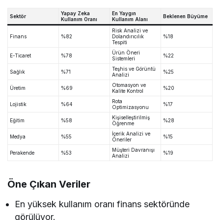
Yapay Zeka
En Yaygın
Sektör
Beklenen Büyüme
Kullanım Oranı
Kullanım Alanı
Risk Analizi ve
Finans
%82
Dolandırıcılık
%18
Tespiti
Ürün Öneri
E-Ticaret
%78
%22
Sistemleri
Teşhis ve Görüntü
Sağlık
%71
%25
Analizi
Otomasyon ve
Üretim
%69
%20
Kalite Kontrol
Rota
Lojistik
%64
%17
Optimizasyonu
Kişiselleştirilmiş
Eğitim
%58
%28
Öğrenme
İçerik Analizi ve
Medya
%55
%15
Öneriler
Müşteri Davranışı
Perakende
%53
%19
Analizi
Öne Çıkan Veriler
En yüksek kullanım oranı finans sektöründe
görülüyor.