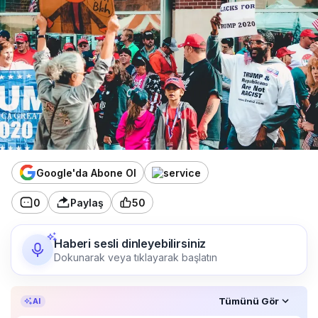
Google'da Abone Ol
0
Paylaş
50
Haberi sesli dinleyebilirsiniz
Dokunarak veya tıklayarak başlatın
Özet, KAI’ın yapay zekâ desteğiyle oluşturuldu.
Tümünü Gör
AI