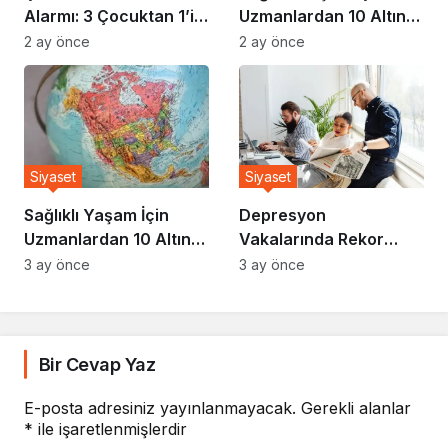
Alarmı: 3 Çocuktan 1’i
Uzmanlardan 10 Altın
Risk Altında
Kural
2 ay önce
2 ay önce
Siyaset
Siyaset
Sağlıklı Yaşam İçin
Depresyon
Uzmanlardan 10 Altın
Vakalarında Rekor
Kural
Artış: Uzmanlar Nedeni
3 ay önce
3 ay önce
Açıkladı
Bir Cevap Yaz
E-posta adresiniz yayınlanmayacak.
Gerekli alanlar
*
ile işaretlenmişlerdir