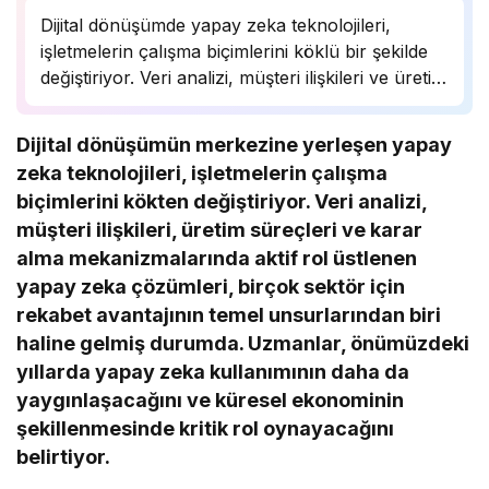
Dijital dönüşümde yapay zeka teknolojileri,
işletmelerin çalışma biçimlerini köklü bir şekilde
değiştiriyor. Veri analizi, müşteri ilişkileri ve üretim
süreçlerinde önemli bir rol oynayan yapay zeka,
birçok sektörde rekabet avantajı sağlıyor.
Dijital dönüşümün merkezine yerleşen yapay
Uzmanlar, bu teknolojinin önümüzdeki yıllarda
zeka teknolojileri, işletmelerin çalışma
daha da yaygınlaşarak…
biçimlerini kökten değiştiriyor. Veri analizi,
müşteri ilişkileri, üretim süreçleri ve karar
alma mekanizmalarında aktif rol üstlenen
yapay zeka çözümleri, birçok sektör için
rekabet avantajının temel unsurlarından biri
haline gelmiş durumda. Uzmanlar, önümüzdeki
yıllarda yapay zeka kullanımının daha da
yaygınlaşacağını ve küresel ekonominin
şekillenmesinde kritik rol oynayacağını
belirtiyor.