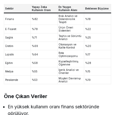
Yapay Zeka
En Yaygın
Sektör
Beklenen Büyüme
Kullanım Oranı
Kullanım Alanı
Risk Analizi ve
Finans
%82
Dolandırıcılık
%18
Tespiti
Ürün Öneri
E-Ticaret
%78
%22
Sistemleri
Teşhis ve Görüntü
Sağlık
%71
%25
Analizi
Otomasyon ve
Üretim
%69
%20
Kalite Kontrol
Rota
Lojistik
%64
%17
Optimizasyonu
Kişiselleştirilmiş
Eğitim
%58
%28
Öğrenme
İçerik Analizi ve
Medya
%55
%15
Öneriler
Müşteri Davranışı
Perakende
%53
%19
Analizi
Öne Çıkan Veriler
En yüksek kullanım oranı finans sektöründe
görülüyor.