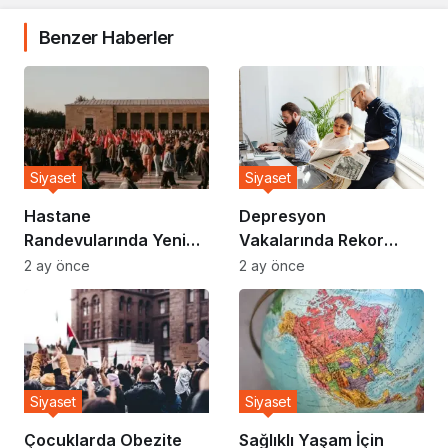
Benzer Haberler
Siyaset
Siyaset
Hastane
Depresyon
Randevularında Yeni
Vakalarında Rekor
Sistem Devreye Girdi
Artış: Uzmanlar Nedeni
2 ay önce
2 ay önce
Açıkladı
Siyaset
Siyaset
Çocuklarda Obezite
Sağlıklı Yaşam İçin