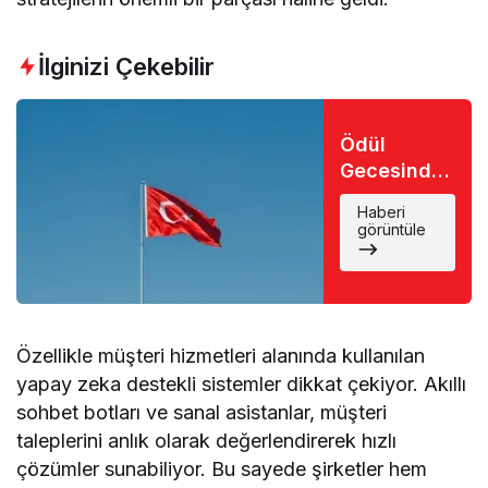
İlginizi Çekebilir
Ödül
Gecesinde
Büyük Şok:
Haberi
Favori İsim
görüntüle
Eli Boş
Döndü
Özellikle müşteri hizmetleri alanında kullanılan
yapay zeka destekli sistemler dikkat çekiyor. Akıllı
sohbet botları ve sanal asistanlar, müşteri
taleplerini anlık olarak değerlendirerek hızlı
çözümler sunabiliyor. Bu sayede şirketler hem