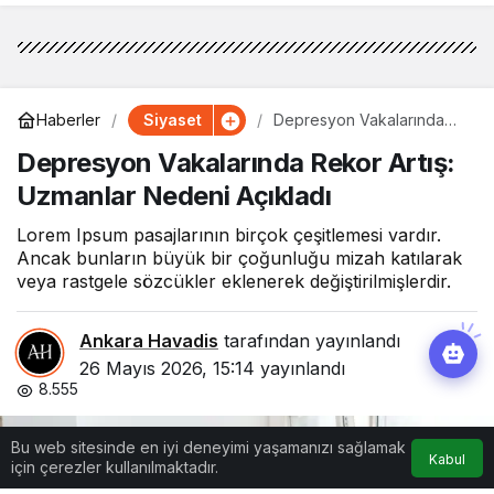
Siyaset
Haberler
Depresyon Vakalarında
Rekor Artış: Uzmanlar
Depresyon Vakalarında Rekor Artış:
Nedeni Açıkladı
Uzmanlar Nedeni Açıkladı
Lorem Ipsum pasajlarının birçok çeşitlemesi vardır.
Ancak bunların büyük bir çoğunluğu mizah katılarak
veya rastgele sözcükler eklenerek değiştirilmişlerdir.
Ankara Havadis
tarafından yayınlandı
26 Mayıs 2026, 15:14
yayınlandı
8.555
Bu web sitesinde en iyi deneyimi yaşamanızı sağlamak
Kabul
için çerezler kullanılmaktadır.