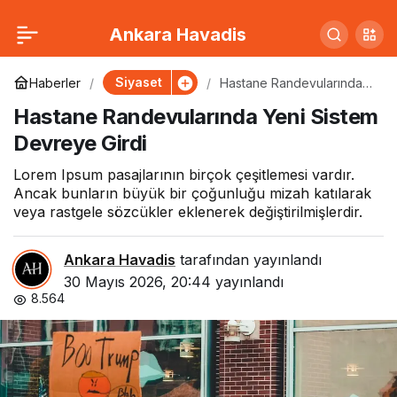
Depresyon Vakalarında
0
Paylaş
Ankara Havadis
Rekor Artış: Uzmanlar
Siyaset
Haberler
Hastane Randevularında
Yeni Sistem Devreye Girdi
Hastane Randevularında Yeni Sistem
Nedeni Açıkladı
Devreye Girdi
Lorem Ipsum pasajlarının birçok çeşitlemesi vardır.
Ancak bunların büyük bir çoğunluğu mizah katılarak
veya rastgele sözcükler eklenerek değiştirilmişlerdir.
Ankara Havadis
tarafından yayınlandı
30 Mayıs 2026, 20:44
yayınlandı
8.564