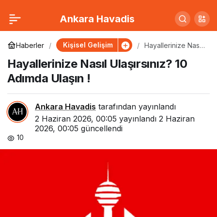
Hayallerinize Nasıl
0
Ankara Havadis
Ulaşırsınız? 10 Adımda
Kişisel Gelişim
Haberler
Hayallerinize Nasıl
Ulaşırsınız? 10
Hayallerinize Nasıl Ulaşırsınız? 10
Adımda Ulaşın !
Ulaşın !
Adımda Ulaşın !
Ankara Havadis
tarafından yayınlandı
2 Haziran 2026, 00:05
yayınlandı
2 Haziran
2026, 00:05
güncellendi
10