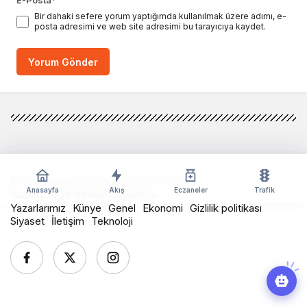
Bir dahaki sefere yorum yaptığımda kullanılmak üzere adımı, e-
posta adresimi ve web site adresimi bu tarayıcıya kaydet.
Yorum Gönder
© Telif Hakkı 2026, Tüm Hakları Saklıdır
Anasayfa
Akış
Eczaneler
Trafik
Yazılım:
Arge Network Solutions
Yazarlarımız
Künye
Genel
Ekonomi
Gizlilik politikası
Siyaset
İletişim
Teknoloji