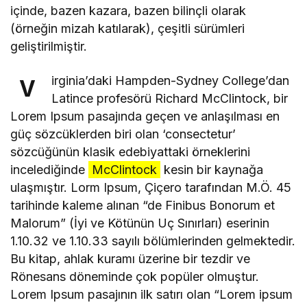
içinde, bazen kazara, bazen bilinçli olarak
(örneğin mizah katılarak), çeşitli sürümleri
geliştirilmiştir.
irginia’daki Hampden-Sydney College’dan
V
Latince profesörü Richard McClintock, bir
Lorem Ipsum pasajında geçen ve anlaşılması en
güç sözcüklerden biri olan ‘consectetur’
sözcüğünün klasik edebiyattaki örneklerini
incelediğinde
McClintock
kesin bir kaynağa
ulaşmıştır. Lorm Ipsum, Çiçero tarafından M.Ö. 45
tarihinde kaleme alınan “de Finibus Bonorum et
Malorum” (İyi ve Kötünün Uç Sınırları) eserinin
1.10.32 ve 1.10.33 sayılı bölümlerinden gelmektedir.
Bu kitap, ahlak kuramı üzerine bir tezdir ve
Rönesans döneminde çok popüler olmuştur.
Lorem Ipsum pasajının ilk satırı olan “Lorem ipsum