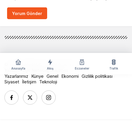
Yorum Gönder
© Telif Hakkı 2026, Tüm Hakları Saklıdır
Anasayfa
Akış
Eczaneler
Trafik
Yazılım:
Arge Network Solutions
Yazarlarımız
Künye
Genel
Ekonomi
Gizlilik politikası
Siyaset
İletişim
Teknoloji