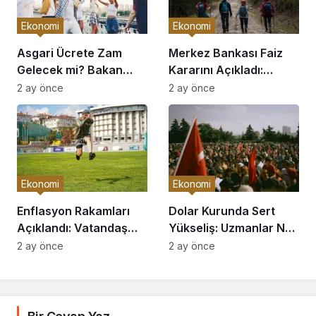
Ekonomi
Ekonomi
Asgari Ücrete Zam
Merkez Bankası Faiz
Gelecek mi? Bakan
Kararını Açıkladı:
Açıkladı
Piyasalar Hareketlendi
2 ay önce
2 ay önce
Ekonomi
Ekonomi
Enflasyon Rakamları
Dolar Kurunda Sert
Açıklandı: Vatandaş
Yükseliş: Uzmanlar Ne
Nasıl Etkilenecek?
Diyor?
2 ay önce
2 ay önce