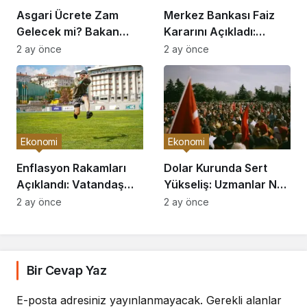
Asgari Ücrete Zam
Merkez Bankası Faiz
Gelecek mi? Bakan
Kararını Açıkladı:
Açıkladı
Piyasalar Hareketlendi
2 ay önce
2 ay önce
Ekonomi
Ekonomi
Enflasyon Rakamları
Dolar Kurunda Sert
Açıklandı: Vatandaş
Yükseliş: Uzmanlar Ne
Nasıl Etkilenecek?
Diyor?
2 ay önce
2 ay önce
Bir Cevap Yaz
E-posta adresiniz yayınlanmayacak.
Gerekli alanlar