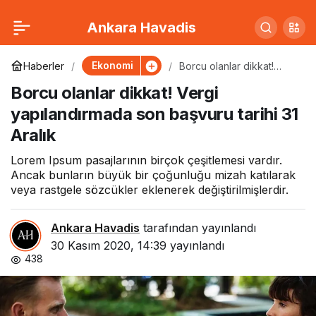
Kaçarak evlendiği 4
0
Paylaş
Ankara Havadis
aylık eşinin boğazını
Ekonomi
Haberler
Borcu olanlar dikkat!
Vergi yapılandırmada son
Borcu olanlar dikkat! Vergi
başvuru tarihi 31 Aralık
kesti
yapılandırmada son başvuru tarihi 31
Aralık
Lorem Ipsum pasajlarının birçok çeşitlemesi vardır.
Ancak bunların büyük bir çoğunluğu mizah katılarak
veya rastgele sözcükler eklenerek değiştirilmişlerdir.
Ankara Havadis
tarafından yayınlandı
30 Kasım 2020, 14:39
yayınlandı
438