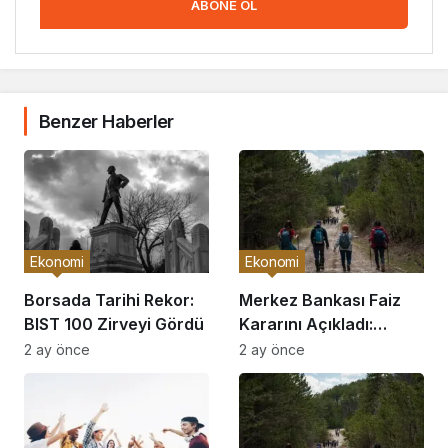
ABONE OL
Benzer Haberler
Ekonomi
Ekonomi
Borsada Tarihi Rekor:
Merkez Bankası Faiz
BIST 100 Zirveyi Gördü
Kararını Açıkladı:
Piyasalar Hareketlendi
2 ay önce
2 ay önce