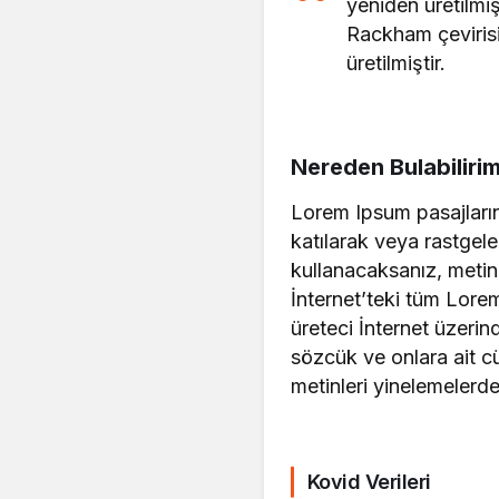
yeniden üretilmiş
Rackham çevirisi
üretilmiştir.
Nereden Bulabiliri
Lorem Ipsum pasajların
katılarak veya rastgele
kullanacaksanız, metin
İnternet’teki tüm Lorem
üreteci İnternet üzeri
sözcük ve onlara ait cü
metinleri yinelemelerd
Kovid Verileri