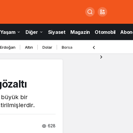
Yaşam
Diğer
Siyaset
Magazin
Otomobil
Abone
 Erdoğan
Altın
Dolar
Borsa
özaltı
 büyük bir
rilmişlerdir.
628