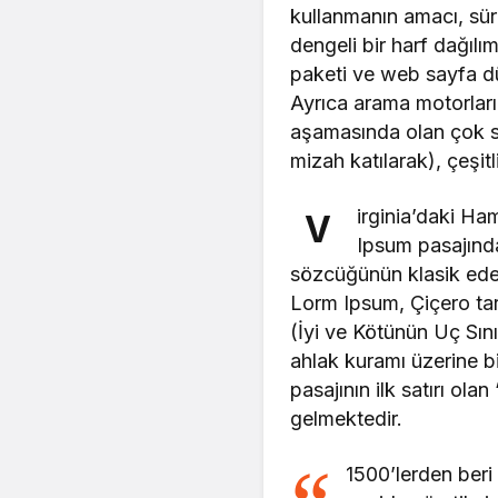
kullanmanın amacı, sür
dengeli bir harf dağılı
paketi ve web sayfa dü
Ayrıca arama motorları
aşamasında olan çok say
mizah katılarak), çeşitli
irginia’daki H
V
Ipsum pasajında
sözcüğünün klasik edeb
Lorm Ipsum, Çiçero ta
(İyi ve Kötünün Uç Sını
ahlak kuramı üzerine 
pasajının ilk satırı ol
gelmektedir.
1500’lerden beri 