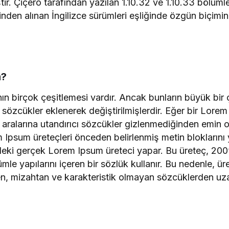
tir. Çiçero tarafından yazılan 1.10.32 ve 1.10.33 bölüml
nden alınan İngilizce sürümleri eşliğinde özgün biçimi
m?
ın birçok çeşitlemesi vardır. Ancak bunların büyük bi
 sözcükler eklenerek değiştirilmişlerdir. Eğer bir Lore
 aralarına utandırıcı sözcükler gizlenmediğinden emin o
 Ipsum üreteçleri önceden belirlenmiş metin bloklarını 
ndeki gerçek Lorem Ipsum üreteci yapar. Bu üreteç, 200
mle yapılarını içeren bir sözlük kullanır. Bu nedenle, ü
en, mizahtan ve karakteristik olmayan sözcüklerden uza