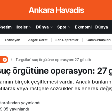
Ankara Havadis
önetim
İlçeler
Dünya
Spor
Ekonomi
Dünya
Enflasyon
Asgari Ücret
Son Depremler
Cumhurbaşkanı
‘Turgutlar’ suç örgütüne operasyon: 27 gözaltı
 suç örgütüne operasyon: 27 g
rının birçok çeşitlemesi vardır. Ancak bunların
ılarak veya rastgele sözcükler eklenerek değişti
tarafından yayınlandı
09:05
yayınlandı