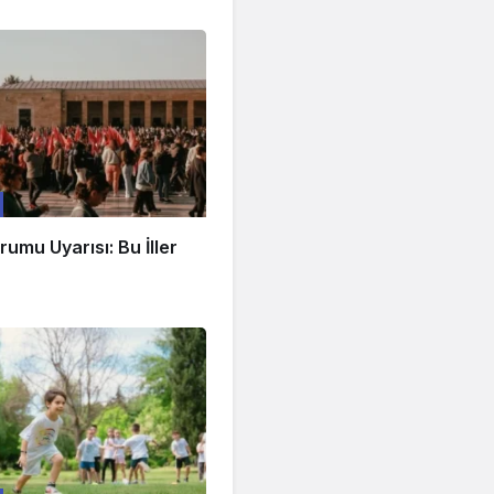
umu Uyarısı: Bu İller