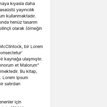
zmaya kıyasla daha
asaüstü yayıncılık
sum kullanmaktadır.
ğında henüz tasarım
ilinçli olarak (örneğin
McClintock, bir Lorem
consectetur’
ir kaynağa ulaşmıştır.
 Bonorum et Malorum”
lmektedir. Bu kitap,
r. Lorem Ipsum
ir satırdan
enenler için