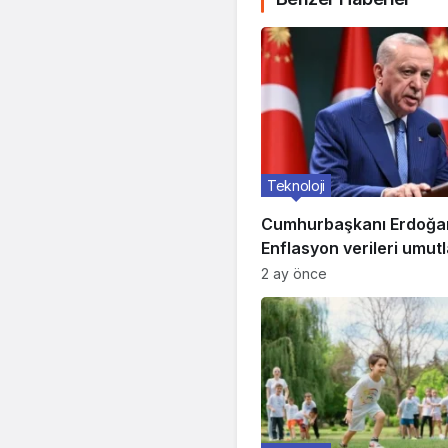
Teknoloji
Cumhurbaşkanı Erdoğa
Enflasyon verileri umutl
artırdı
2 ay önce