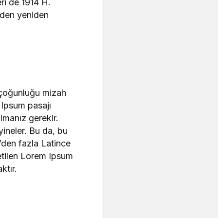
eri de 1914 H.
nden yeniden
r çoğunluğu mizah
m Ipsum pasajı
lmanız gerekir.
yineler. Bu da, bu
’den fazla Latince
retilen Lorem Ipsum
ktır.