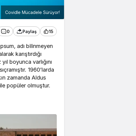
Covidle Mücadele Sürüyor!
0
Paylaş
15
 Ipsum, adı bilinmeyen
larak karıştırdığı
 yıl boyunca varlığını
çramıştır. 1960’larda
yakın zamanda Aldus
ile popüler olmuştur.