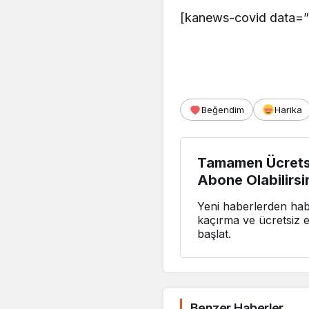
[kanews-covid data=”
Beğendim
Harika
Tamamen Ücretsi
Abone Olabilirsi
Yeni haberlerden habe
kaçırma ve ücretsiz 
başlat.
Benzer Haberler