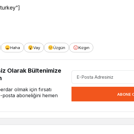
turkey”]
Haha
Vay
Üzgün
Kızgın
z Olarak Bültenimize
n
rdar olmak için fırsatı
ABONE 
e-posta aboneliğini hemen