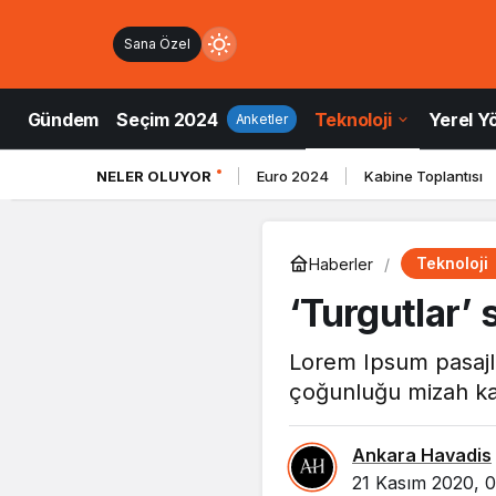
Sana Özel
Mod
değiştir
Gündem
Seçim 2024
Teknoloji
Yerel Y
Anketler
NELER OLUYOR
Euro 2024
Kabine Toplantısı
ndüz Modu
düz modunu seçin.
Teknoloji
Haberler
ce Modu
‘Turgutlar’
e modunu seçin.
Lorem Ipsum pasajla
tem Modu
çoğunluğu mizah kat
tem modunu seçin.
Ankara Havadis
21 Kasım 2020, 