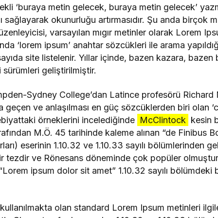
ekli ‘buraya metin gelecek, buraya metin gelecek’ ya
mı sağlayarak okunurluğu artırmasıdır. Şu anda birçok m
zenleyicisi, varsayılan mıgır metinler olarak Lorem Ip
nda ‘lorem ipsum’ anahtar sözcükleri ile arama yapıldı
ıda site listelenir. Yıllar içinde, bazen kazara, bazen b
 sürümleri geliştirilmiştir.
ampden-Sydney College’dan Latince profesörü Richard 
 geçen ve anlaşılması en güç sözcüklerden biri olan ‘
iyattaki örneklerini incelediğinde
McClintock
kesin b
rafından M.Ö. 45 tarihinde kaleme alınan “de Finibus
rları) eserinin 1.10.32 ve 1.10.33 sayılı bölümlerinden ge
bir tezdir ve Rönesans döneminde çok popüler olmuştu
an “Lorem ipsum dolor sit amet” 1.10.32 sayılı bölümdeki b
kullanılmakta olan standard Lorem Ipsum metinleri ilgil