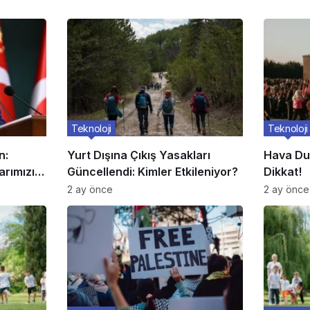
Teknoloji
Teknoloji
n:
Yurt Dışına Çıkış Yasakları
Hava Dur
arımızı
Güncellendi: Kimler Etkileniyor?
Dikkat!
2 ay önce
2 ay önce