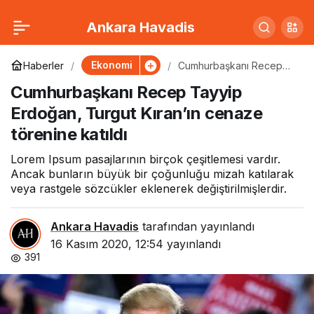
Cumhurbaşkanı Recep
0
Ankara Havadis
Tayyip Erdoğan, Turgut
Ekonomi
Haberler
Cumhurbaşkanı Recep
Tayyip Erdoğan, Turgut
Cumhurbaşkanı Recep Tayyip
Kıran’ın cenaze törenine
Kıran’ın cenaze
katıldı
Erdoğan, Turgut Kıran’ın cenaze
törenine katıldı
törenine katıldı
Lorem Ipsum pasajlarının birçok çeşitlemesi vardır.
Ancak bunların büyük bir çoğunluğu mizah katılarak
veya rastgele sözcükler eklenerek değiştirilmişlerdir.
Ankara Havadis
tarafından yayınlandı
16 Kasım 2020, 12:54
yayınlandı
391