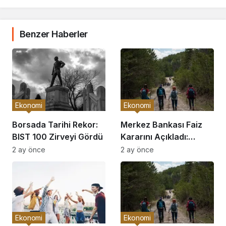
Benzer Haberler
Ekonomi
Ekonomi
Borsada Tarihi Rekor:
Merkez Bankası Faiz
BIST 100 Zirveyi Gördü
Kararını Açıkladı:
Piyasalar Hareketlendi
2 ay önce
2 ay önce
Ekonomi
Ekonomi