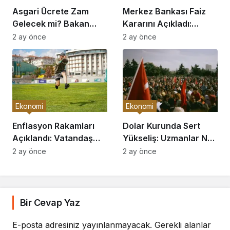
Asgari Ücrete Zam
Merkez Bankası Faiz
Gelecek mi? Bakan
Kararını Açıkladı:
Açıkladı
Piyasalar Hareketlendi
2 ay önce
2 ay önce
Ekonomi
Ekonomi
Enflasyon Rakamları
Dolar Kurunda Sert
Açıklandı: Vatandaş
Yükseliş: Uzmanlar Ne
Nasıl Etkilenecek?
Diyor?
2 ay önce
2 ay önce
Bir Cevap Yaz
E-posta adresiniz yayınlanmayacak.
Gerekli alanlar