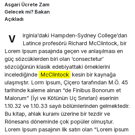
Asgari Ücrete Zam
Gelecek mi? Bakan
Açıkladı
irginia’daki Hampden-Sydney College’dan
V
Latince profesörü Richard McClintock, bir
Lorem Ipsum pasajında geçen ve anlaşılması en
güç sözcüklerden biri olan ‘consectetur’
sözcüğünün klasik edebiyattaki örneklerini
incelediğinde
McClintock
kesin bir kaynağa
ulaşmıştır. Lorm Ipsum, Çiçero tarafından M.Ö. 45
tarihinde kaleme alınan “de Finibus Bonorum et
Malorum” (İyi ve Kötünün Uç Sınırları) eserinin
1.10.32 ve 1.10.33 sayılı bölümlerinden gelmektedir.
Bu kitap, ahlak kuramı üzerine bir tezdir ve
Rönesans döneminde çok popüler olmuştur.
Lorem Ipsum pasajının ilk satırı olan “Lorem ipsum