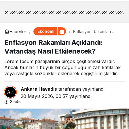
Ekonomi
Haberler
Enflasyon Rakamları
Açıklandı: Vatandaş Nasıl
Enflasyon Rakamları Açıklandı:
Etkilenecek?
Vatandaş Nasıl Etkilenecek?
Lorem Ipsum pasajlarının birçok çeşitlemesi vardır.
Ancak bunların büyük bir çoğunluğu mizah katılarak
veya rastgele sözcükler eklenerek değiştirilmişlerdir.
Ankara Havadis
tarafından yayınlandı
20 Mayıs 2026, 00:57
yayınlandı
8.545