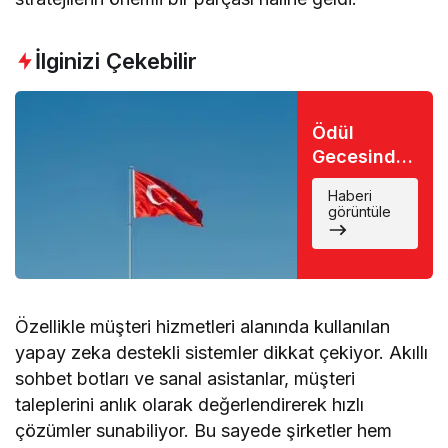
İlginizi Çekebilir
Ödül
Gecesinde
Büyük Şok:
Haberi
Favori İsim
görüntüle
Eli Boş
Döndü
Özellikle müşteri hizmetleri alanında kullanılan
yapay zeka destekli sistemler dikkat çekiyor. Akıllı
sohbet botları ve sanal asistanlar, müşteri
taleplerini anlık olarak değerlendirerek hızlı
çözümler sunabiliyor. Bu sayede şirketler hem