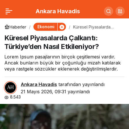
Enflasyon Rakamları
0
Paylaş
Ankara Havadis
Açıklandı: Vatandaş
Ekonomi
Haberler
Küresel Piyasalarda
Çalkantı: Türkiye’den
Küresel Piyasalarda Çalkantı:
Nasıl Etkileniyor?
Nasıl Etkilenecek?
Türkiye’den Nasıl Etkileniyor?
Lorem Ipsum pasajlarının birçok çeşitlemesi vardır.
Ancak bunların büyük bir çoğunluğu mizah katılarak
veya rastgele sözcükler eklenerek değiştirilmişlerdir.
Ankara Havadis
tarafından yayınlandı
21 Mayıs 2026, 09:31
yayınlandı
8.543