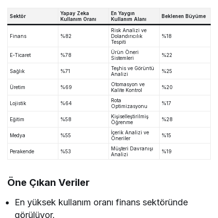
Yapay Zeka
En Yaygın
Sektör
Beklenen Büyüme
Kullanım Oranı
Kullanım Alanı
Risk Analizi ve
Finans
%82
Dolandırıcılık
%18
Tespiti
Ürün Öneri
E-Ticaret
%78
%22
Sistemleri
Teşhis ve Görüntü
Sağlık
%71
%25
Analizi
Otomasyon ve
Üretim
%69
%20
Kalite Kontrol
Rota
Lojistik
%64
%17
Optimizasyonu
Kişiselleştirilmiş
Eğitim
%58
%28
Öğrenme
İçerik Analizi ve
Medya
%55
%15
Öneriler
Müşteri Davranışı
Perakende
%53
%19
Analizi
Öne Çıkan Veriler
En yüksek kullanım oranı finans sektöründe
görülüyor.