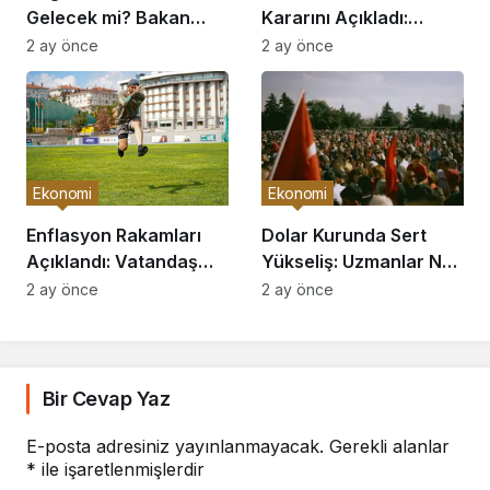
Gelecek mi? Bakan
Kararını Açıkladı:
Açıkladı
Piyasalar Hareketlendi
2 ay önce
2 ay önce
Ekonomi
Ekonomi
Enflasyon Rakamları
Dolar Kurunda Sert
Açıklandı: Vatandaş
Yükseliş: Uzmanlar Ne
Nasıl Etkilenecek?
Diyor?
2 ay önce
2 ay önce
Bir Cevap Yaz
E-posta adresiniz yayınlanmayacak.
Gerekli alanlar
*
ile işaretlenmişlerdir