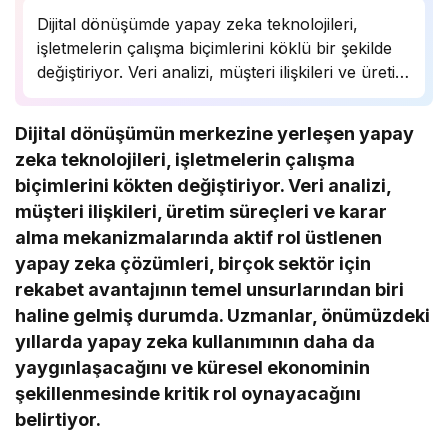
Dijital dönüşümde yapay zeka teknolojileri,
işletmelerin çalışma biçimlerini köklü bir şekilde
değiştiriyor. Veri analizi, müşteri ilişkileri ve üretim
süreçlerinde önemli bir rol oynayan yapay zeka,
birçok sektörde rekabet avantajı sağlıyor.
Dijital dönüşümün merkezine yerleşen yapay
Uzmanlar, bu teknolojinin önümüzdeki yıllarda
zeka teknolojileri, işletmelerin çalışma
daha da yaygınlaşarak…
biçimlerini kökten değiştiriyor. Veri analizi,
müşteri ilişkileri, üretim süreçleri ve karar
alma mekanizmalarında aktif rol üstlenen
yapay zeka çözümleri, birçok sektör için
rekabet avantajının temel unsurlarından biri
haline gelmiş durumda. Uzmanlar, önümüzdeki
yıllarda yapay zeka kullanımının daha da
yaygınlaşacağını ve küresel ekonominin
şekillenmesinde kritik rol oynayacağını
belirtiyor.