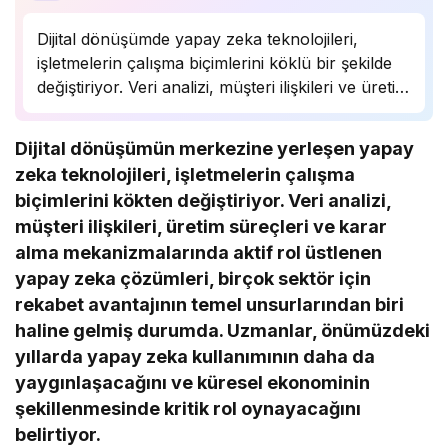
Dijital dönüşümde yapay zeka teknolojileri,
işletmelerin çalışma biçimlerini köklü bir şekilde
değiştiriyor. Veri analizi, müşteri ilişkileri ve üretim
süreçlerinde önemli bir rol oynayan yapay zeka,
birçok sektörde rekabet avantajı sağlıyor.
Dijital dönüşümün merkezine yerleşen yapay
Uzmanlar, bu teknolojinin önümüzdeki yıllarda
zeka teknolojileri, işletmelerin çalışma
daha da yaygınlaşarak…
biçimlerini kökten değiştiriyor. Veri analizi,
müşteri ilişkileri, üretim süreçleri ve karar
alma mekanizmalarında aktif rol üstlenen
yapay zeka çözümleri, birçok sektör için
rekabet avantajının temel unsurlarından biri
haline gelmiş durumda. Uzmanlar, önümüzdeki
yıllarda yapay zeka kullanımının daha da
yaygınlaşacağını ve küresel ekonominin
şekillenmesinde kritik rol oynayacağını
belirtiyor.