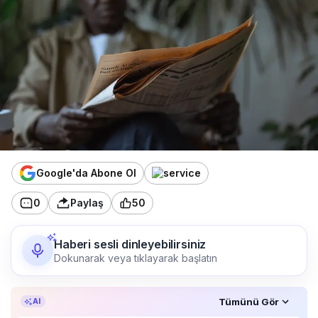
Google'da Abone Ol
0
Paylaş
50
Haberi sesli dinleyebilirsiniz
Dokunarak veya tıklayarak başlatın
Özet, KAI’ın yapay zekâ desteğiyle oluşturuldu.
Tümünü Gör
AI