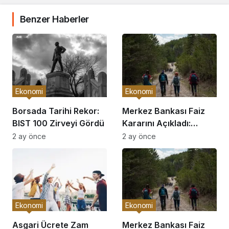
Benzer Haberler
Ekonomi
Ekonomi
Borsada Tarihi Rekor:
Merkez Bankası Faiz
BIST 100 Zirveyi Gördü
Kararını Açıkladı:
Piyasalar Hareketlendi
2 ay önce
2 ay önce
Ekonomi
Ekonomi
Asgari Ücrete Zam
Merkez Bankası Faiz