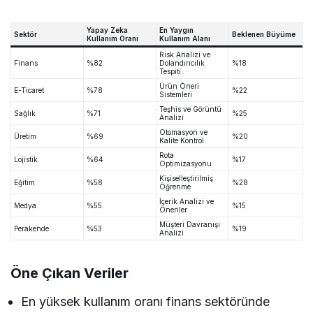
Yapay Zeka
En Yaygın
Sektör
Beklenen Büyüme
Kullanım Oranı
Kullanım Alanı
Risk Analizi ve
Finans
%82
Dolandırıcılık
%18
Tespiti
Ürün Öneri
E-Ticaret
%78
%22
Sistemleri
Teşhis ve Görüntü
Sağlık
%71
%25
Analizi
Otomasyon ve
Üretim
%69
%20
Kalite Kontrol
Rota
Lojistik
%64
%17
Optimizasyonu
Kişiselleştirilmiş
Eğitim
%58
%28
Öğrenme
İçerik Analizi ve
Medya
%55
%15
Öneriler
Müşteri Davranışı
Perakende
%53
%19
Analizi
Öne Çıkan Veriler
En yüksek kullanım oranı finans sektöründe