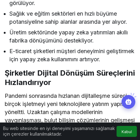
görülüyor.
Sağlık ve eğitim sektörleri en hızlı büyüme
potansiyeline sahip alanlar arasında yer alıyor.
Üretim sektöründe yapay zeka yatırımları akıllı
fabrika dönüşümünü destekliyor.
E-ticaret şirketleri müşteri deneyimini geliştirmek
için yapay zeka kullanımını artırıyor.
Şirketler Dijital Dönüşüm Süreçlerini
Hızlandırıyor
Pandemi sonrasında hızlanan dijitalleşme süreci,
birçok işletmeyi yeni teknolojilere yatırım yapmaya
yöneltti. Uzaktan çalışma modellerinin
yaygınlaşması, bulut bilişim çözümlerinin gelişmesi
ve veri odaklı yönetim anlayışının güçlenmesiyle
Bu web sitesinde en iyi deneyimi yaşamanızı sağlamak
Kabul
için çerezler kullanılmaktadır.
birlikte yapay zeka projeleri de kurumsal