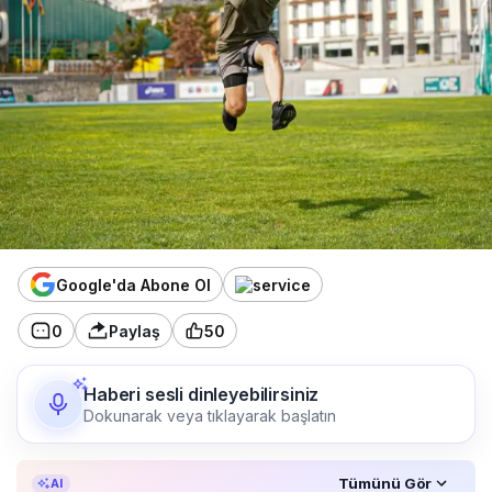
Google'da Abone Ol
0
Paylaş
50
Haberi sesli dinleyebilirsiniz
Dokunarak veya tıklayarak başlatın
Özet, KAI’ın yapay zekâ desteğiyle oluşturuldu.
Tümünü Gör
AI