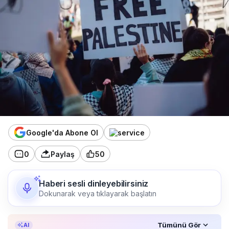
Google'da Abone Ol
0
Paylaş
50
Haberi sesli dinleyebilirsiniz
Dokunarak veya tıklayarak başlatın
Özet, KAI’ın yapay zekâ desteğiyle oluşturuldu.
Tümünü Gör
AI