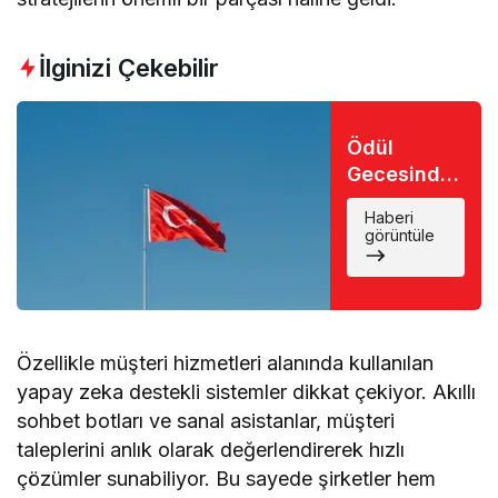
İlginizi Çekebilir
Ödül
Gecesinde
Büyük Şok:
Haberi
Favori İsim
görüntüle
Eli Boş
Döndü
Özellikle müşteri hizmetleri alanında kullanılan
yapay zeka destekli sistemler dikkat çekiyor. Akıllı
sohbet botları ve sanal asistanlar, müşteri
taleplerini anlık olarak değerlendirerek hızlı
çözümler sunabiliyor. Bu sayede şirketler hem