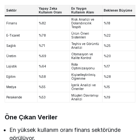
Yapay Zeka
En Yaygın
Sektör
Beklenen Büyüme
Kullanım Oranı
Kullanım Alanı
Risk Analizi ve
Finans
%82
Dolandırıcılık
%18
Tespiti
Ürün Öneri
E-Ticaret
%78
%22
Sistemleri
Teşhis ve Görüntü
Sağlık
%71
%25
Analizi
Otomasyon ve
Üretim
%69
%20
Kalite Kontrol
Rota
Lojistik
%64
%17
Optimizasyonu
Kişiselleştirilmiş
Eğitim
%58
%28
Öğrenme
İçerik Analizi ve
Medya
%55
%15
Öneriler
Müşteri Davranışı
Perakende
%53
%19
Analizi
Öne Çıkan Veriler
En yüksek kullanım oranı finans sektöründe
görülüyor.