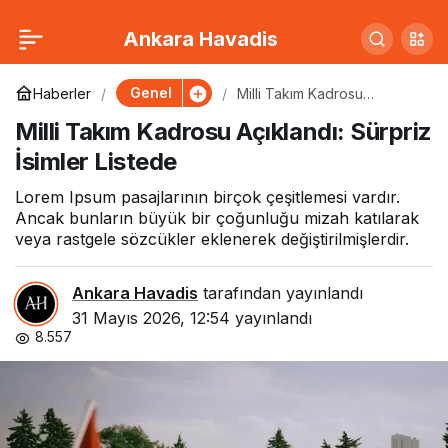
Beşiktaş Teknik
0
Paylaş
Ankara Havadis
Direktörüyle Yolları
Genel
Haberler
Milli Takım Kadrosu
Açıklandı: Sürpriz İsimler
Milli Takım Kadrosu Açıklandı: Sürpriz
Listede
Ayırdı
İsimler Listede
Lorem Ipsum pasajlarının birçok çeşitlemesi vardır.
Ancak bunların büyük bir çoğunluğu mizah katılarak
veya rastgele sözcükler eklenerek değiştirilmişlerdir.
Ankara Havadis
tarafından yayınlandı
31 Mayıs 2026, 12:54
yayınlandı
8.557