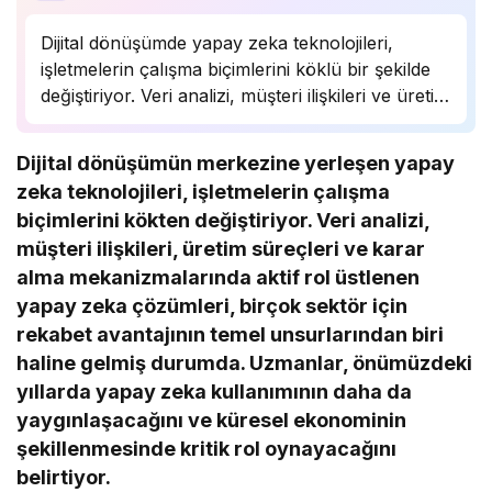
Dijital dönüşümde yapay zeka teknolojileri,
işletmelerin çalışma biçimlerini köklü bir şekilde
değiştiriyor. Veri analizi, müşteri ilişkileri ve üretim
süreçlerinde önemli bir rol oynayan yapay zeka,
birçok sektörde rekabet avantajı sağlıyor.
Dijital dönüşümün merkezine yerleşen yapay
Uzmanlar, bu teknolojinin önümüzdeki yıllarda
zeka teknolojileri, işletmelerin çalışma
daha da yaygınlaşarak…
biçimlerini kökten değiştiriyor. Veri analizi,
müşteri ilişkileri, üretim süreçleri ve karar
alma mekanizmalarında aktif rol üstlenen
yapay zeka çözümleri, birçok sektör için
rekabet avantajının temel unsurlarından biri
haline gelmiş durumda. Uzmanlar, önümüzdeki
yıllarda yapay zeka kullanımının daha da
yaygınlaşacağını ve küresel ekonominin
şekillenmesinde kritik rol oynayacağını
belirtiyor.