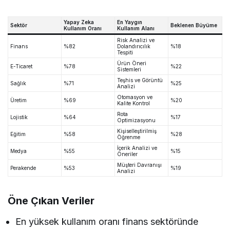
Yapay Zeka
En Yaygın
Sektör
Beklenen Büyüme
Kullanım Oranı
Kullanım Alanı
Risk Analizi ve
Finans
%82
Dolandırıcılık
%18
Tespiti
Ürün Öneri
E-Ticaret
%78
%22
Sistemleri
Teşhis ve Görüntü
Sağlık
%71
%25
Analizi
Otomasyon ve
Üretim
%69
%20
Kalite Kontrol
Rota
Lojistik
%64
%17
Optimizasyonu
Kişiselleştirilmiş
Eğitim
%58
%28
Öğrenme
İçerik Analizi ve
Medya
%55
%15
Öneriler
Müşteri Davranışı
Perakende
%53
%19
Analizi
Öne Çıkan Veriler
En yüksek kullanım oranı finans sektöründe