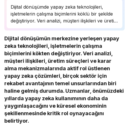
Dijital dönüşümde yapay zeka teknolojileri,
işletmelerin çalışma biçimlerini köklü bir şekilde
değiştiriyor. Veri analizi, müşteri ilişkileri ve üretim
süreçlerinde önemli bir rol oynayan yapay zeka,
birçok sektörde rekabet avantajı sağlıyor.
Dijital dönüşümün merkezine yerleşen yapay
Uzmanlar, bu teknolojinin önümüzdeki yıllarda
zeka teknolojileri, işletmelerin çalışma
daha da yaygınlaşarak…
biçimlerini kökten değiştiriyor. Veri analizi,
müşteri ilişkileri, üretim süreçleri ve karar
alma mekanizmalarında aktif rol üstlenen
yapay zeka çözümleri, birçok sektör için
rekabet avantajının temel unsurlarından biri
haline gelmiş durumda. Uzmanlar, önümüzdeki
yıllarda yapay zeka kullanımının daha da
yaygınlaşacağını ve küresel ekonominin
şekillenmesinde kritik rol oynayacağını
belirtiyor.