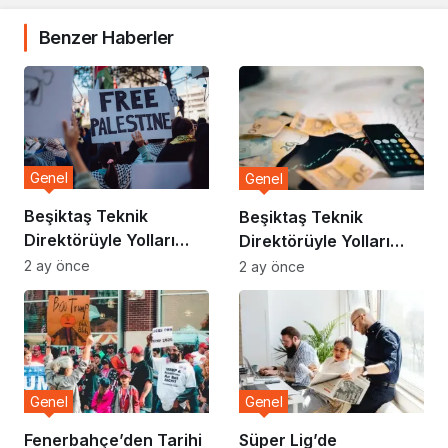
Benzer Haberler
Genel
Genel
Beşiktaş Teknik
Beşiktaş Teknik
Direktörüyle Yolları
Direktörüyle Yolları
Ayırdı
Ayırdı
2 ay önce
2 ay önce
Genel
Genel
Fenerbahçe’den Tarihi
Süper Lig’de