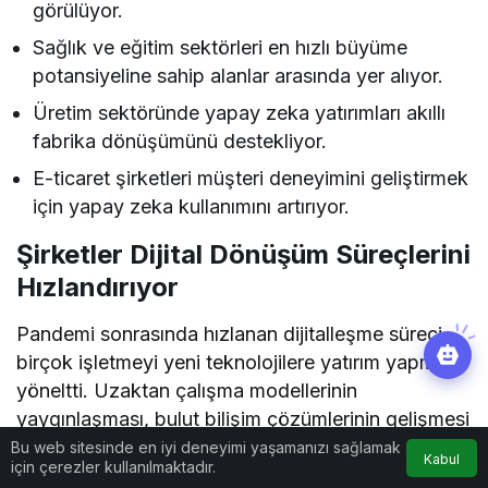
görülüyor.
Sağlık ve eğitim sektörleri en hızlı büyüme
potansiyeline sahip alanlar arasında yer alıyor.
Üretim sektöründe yapay zeka yatırımları akıllı
fabrika dönüşümünü destekliyor.
E-ticaret şirketleri müşteri deneyimini geliştirmek
için yapay zeka kullanımını artırıyor.
Şirketler Dijital Dönüşüm Süreçlerini
Hızlandırıyor
Pandemi sonrasında hızlanan dijitalleşme süreci,
birçok işletmeyi yeni teknolojilere yatırım yapmaya
yöneltti. Uzaktan çalışma modellerinin
yaygınlaşması, bulut bilişim çözümlerinin gelişmesi
ve veri odaklı yönetim anlayışının güçlenmesiyle
Bu web sitesinde en iyi deneyimi yaşamanızı sağlamak
Kabul
için çerezler kullanılmaktadır.
birlikte yapay zeka projeleri de kurumsal