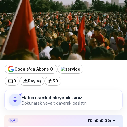
Google'da Abone Ol
0
Paylaş
50
Haberi sesli dinleyebilirsiniz
Dokunarak veya tıklayarak başlatın
Özet, KAI’ın yapay zekâ desteğiyle oluşturuldu.
Tümünü Gör
AI