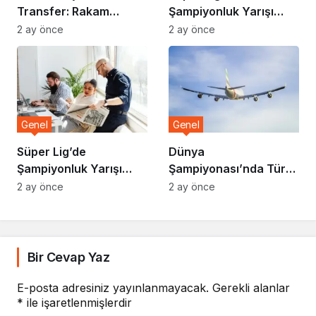
Transfer: Rakam
Şampiyonluk Yarışı
Dudak Uçuklattı
Kızışıyor
2 ay önce
2 ay önce
Genel
Genel
Süper Lig’de
Dünya
Şampiyonluk Yarışı
Şampiyonası’nda Türk
Kızışıyor
Sporcudan Altın
2 ay önce
2 ay önce
Madalya
Bir Cevap Yaz
E-posta adresiniz yayınlanmayacak.
Gerekli alanlar
*
ile işaretlenmişlerdir