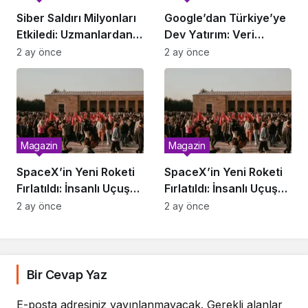
Siber Saldırı Milyonları
Google’dan Türkiye’ye
Etkiledi: Uzmanlardan
Dev Yatırım: Veri
Uyarı
Merkezi Geliyor
2 ay önce
2 ay önce
Magazin
Magazin
SpaceX’in Yeni Roketi
SpaceX’in Yeni Roketi
Fırlatıldı: İnsanlı Uçuş
Fırlatıldı: İnsanlı Uçuş
Ne Zaman?
Ne Zaman?
2 ay önce
2 ay önce
Bir Cevap Yaz
E-posta adresiniz yayınlanmayacak.
Gerekli alanlar