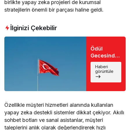
birlikte yapay zeka projeleri de kurumsal
stratejilerin önemli bir parçası haline geldi.
İlginizi Çekebilir
Ödül
Gecesinde
Büyük Şok:
Haberi
Favori İsim
görüntüle
Eli Boş
Döndü
Özellikle müşteri hizmetleri alanında kullanılan
yapay zeka destekli sistemler dikkat çekiyor. Akıllı
sohbet botları ve sanal asistanlar, müşteri
taleplerini anlık olarak değerlendirerek hızlı