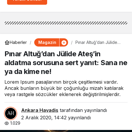
Magazin
Haberler
Pınar Altuğ’dan Jülide
Ateş’in aldatma sorusuna
Pınar Altuğ’dan Jülide Ateş’in
sert yanıt: Sana ne ya da
kime ne!
aldatma sorusuna sert yanıt: Sana ne
ya da kime ne!
Lorem Ipsum pasajlarının birçok çeşitlemesi vardır.
Ancak bunların büyük bir çoğunluğu mizah katılarak
veya rastgele sözcükler eklenerek değiştirilmişlerdir.
Ankara Havadis
tarafından yayınlandı
2 Aralık 2020, 14:42
yayınlandı
1.029