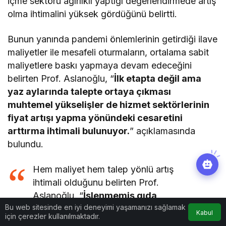
içme sektörü ağırlıklı yaptığı değerlendirmede artış
olma ihtimalini yüksek gördüğünü belirtti.
Bunun yanında pandemi önlemlerinin getirdiği ilave
maliyetler ile mesafeli oturmaların, ortalama sabit
maliyetlere baskı yapmaya devam edeceğini
belirten Prof. Aslanoğlu, “
İlk etapta değil ama
yaz aylarında talepte ortaya çıkması
muhtemel yükselişler de hizmet sektörlerinin
fiyat artışı yapma yönündeki cesaretini
arttırma ihtimali bulunuyor.
” açıklamasında
bulundu.
Hem maliyet hem talep yönlü artış
ihtimali olduğunu belirten Prof.
Aslanoğlu, “
İşlenmemiş gıda
Bu web sitesinde en iyi deneyimi yaşamanızı sağlamak
fiyatlarında yıllık enflasyon yüzde
Kabul
için çerezler kullanılmaktadır.
25-30 arası seyrediyor. Gıda