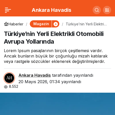
Pınar Altuğ’dan Jülide
0
Paylaş
Ankara Havadis
Ateş’in aldatma
Magazin
Haberler
Türkiye’nin Yerli Elektrikli
Otomobili Avrupa
Türkiye’nin Yerli Elektrikli Otomobili
Yollarında
sorusuna sert yanıt:
Avrupa Yollarında
Sana ne ya da kime ne!
Lorem Ipsum pasajlarının birçok çeşitlemesi vardır.
Ancak bunların büyük bir çoğunluğu mizah katılarak
veya rastgele sözcükler eklenerek değiştirilmişlerdir.
Ankara Havadis
tarafından yayınlandı
20 Mayıs 2026, 01:34
yayınlandı
8.552