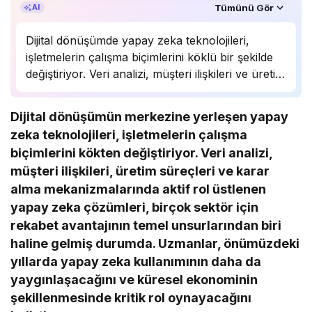
Özet, KAI’ın yapay zekâ desteğiyle oluşturuldu.
Tümünü Gör
AI
Dijital dönüşümde yapay zeka teknolojileri,
işletmelerin çalışma biçimlerini köklü bir şekilde
değiştiriyor. Veri analizi, müşteri ilişkileri ve üretim
süreçlerinde önemli bir rol oynayan yapay zeka,
birçok sektörde rekabet avantajı sağlıyor.
Dijital dönüşümün merkezine yerleşen yapay
Uzmanlar, bu teknolojinin önümüzdeki yıllarda
zeka teknolojileri, işletmelerin çalışma
daha da yaygınlaşarak…
biçimlerini kökten değiştiriyor. Veri analizi,
müşteri ilişkileri, üretim süreçleri ve karar
alma mekanizmalarında aktif rol üstlenen
yapay zeka çözümleri, birçok sektör için
rekabet avantajının temel unsurlarından biri
haline gelmiş durumda. Uzmanlar, önümüzdeki
yıllarda yapay zeka kullanımının daha da
yaygınlaşacağını ve küresel ekonominin
şekillenmesinde kritik rol oynayacağını