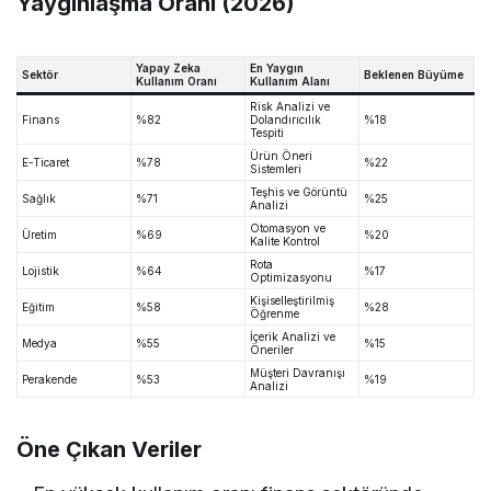
Yaygınlaşma Oranı (2026)
Yapay Zeka
En Yaygın
Sektör
Beklenen Büyüme
Kullanım Oranı
Kullanım Alanı
Risk Analizi ve
Finans
%82
Dolandırıcılık
%18
Tespiti
Ürün Öneri
E-Ticaret
%78
%22
Sistemleri
Teşhis ve Görüntü
Sağlık
%71
%25
Analizi
Otomasyon ve
Üretim
%69
%20
Kalite Kontrol
Rota
Lojistik
%64
%17
Optimizasyonu
Kişiselleştirilmiş
Eğitim
%58
%28
Öğrenme
İçerik Analizi ve
Medya
%55
%15
Öneriler
Müşteri Davranışı
Perakende
%53
%19
Analizi
Öne Çıkan Veriler