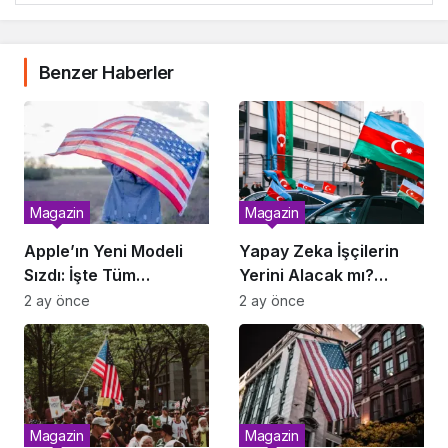
Benzer Haberler
Magazin
Magazin
Apple’ın Yeni Modeli
Yapay Zeka İşçilerin
Sızdı: İşte Tüm
Yerini Alacak mı?
Özellikler
Rapor Yayımlandı
2 ay önce
2 ay önce
Magazin
Magazin