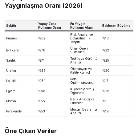
Yaygınlaşma Oranı (2026)
Yapay Zeka
En Yaygın
Sektör
Beklenen Büyüme
Kullanım Oranı
Kullanım Alanı
Risk Analizi ve
Finans
%82
Dolandırıcılık
%18
Tespiti
Ürün Öneri
E-Ticaret
%78
%22
Sistemleri
Teşhis ve Görüntü
Sağlık
%71
%25
Analizi
Otomasyon ve
Üretim
%69
%20
Kalite Kontrol
Rota
Lojistik
%64
%17
Optimizasyonu
Kişiselleştirilmiş
Eğitim
%58
%28
Öğrenme
İçerik Analizi ve
Medya
%55
%15
Öneriler
Müşteri Davranışı
Perakende
%53
%19
Analizi
Öne Çıkan Veriler