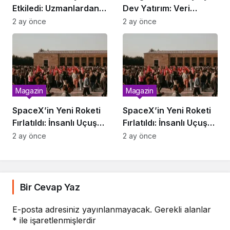
Etkiledi: Uzmanlardan
Dev Yatırım: Veri
Uyarı
Merkezi Geliyor
2 ay önce
2 ay önce
Magazin
Magazin
SpaceX’in Yeni Roketi
SpaceX’in Yeni Roketi
Fırlatıldı: İnsanlı Uçuş
Fırlatıldı: İnsanlı Uçuş
Ne Zaman?
Ne Zaman?
2 ay önce
2 ay önce
Bir Cevap Yaz
E-posta adresiniz yayınlanmayacak.
Gerekli alanlar
*
ile işaretlenmişlerdir