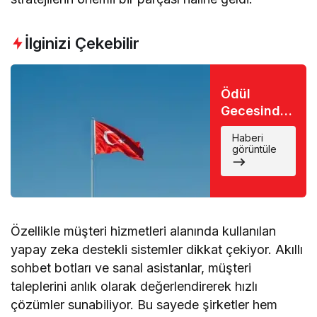
İlginizi Çekebilir
Ödül
Gecesinde
Büyük Şok:
Haberi
Favori İsim
görüntüle
Eli Boş
Döndü
Özellikle müşteri hizmetleri alanında kullanılan
yapay zeka destekli sistemler dikkat çekiyor. Akıllı
sohbet botları ve sanal asistanlar, müşteri
taleplerini anlık olarak değerlendirerek hızlı
çözümler sunabiliyor. Bu sayede şirketler hem