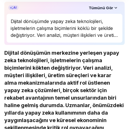
Özet, KAI’ın yapay zekâ desteğiyle oluşturuldu.
Tümünü Gör
AI
Dijital dönüşümde yapay zeka teknolojileri,
işletmelerin çalışma biçimlerini köklü bir şekilde
değiştiriyor. Veri analizi, müşteri ilişkileri ve üretim
süreçlerinde önemli bir rol oynayan yapay zeka,
birçok sektörde rekabet avantajı sağlıyor.
Dijital dönüşümün merkezine yerleşen yapay
Uzmanlar, bu teknolojinin önümüzdeki yıllarda
zeka teknolojileri, işletmelerin çalışma
daha da yaygınlaşarak…
biçimlerini kökten değiştiriyor. Veri analizi,
müşteri ilişkileri, üretim süreçleri ve karar
alma mekanizmalarında aktif rol üstlenen
yapay zeka çözümleri, birçok sektör için
rekabet avantajının temel unsurlarından biri
haline gelmiş durumda. Uzmanlar, önümüzdeki
yıllarda yapay zeka kullanımının daha da
yaygınlaşacağını ve küresel ekonominin
şekillenmesinde kritik rol oynayacağını