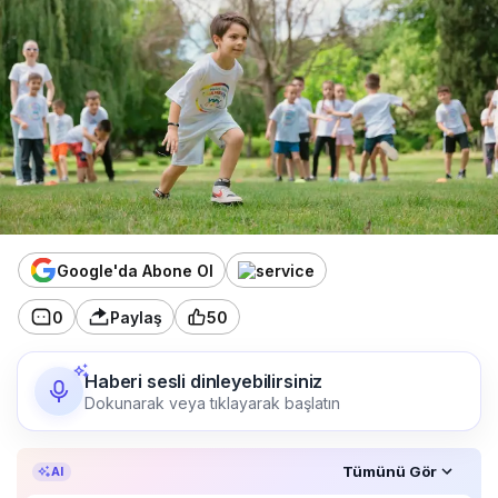
Google'da Abone Ol
0
Paylaş
50
Haberi sesli dinleyebilirsiniz
Dokunarak veya tıklayarak başlatın
Özet, KAI’ın yapay zekâ desteğiyle oluşturuldu.
Tümünü Gör
AI