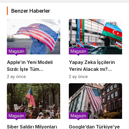
Benzer Haberler
Magazin
Magazin
Apple’ın Yeni Modeli
Yapay Zeka İşçilerin
Sızdı: İşte Tüm
Yerini Alacak mı?
Özellikler
Rapor Yayımlandı
2 ay önce
2 ay önce
Magazin
Magazin
Siber Saldırı Milyonları
Google’dan Türkiye’ye