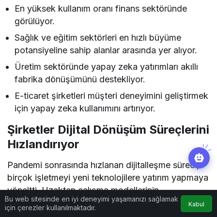
En yüksek kullanım oranı finans sektöründe
görülüyor.
Sağlık ve eğitim sektörleri en hızlı büyüme
potansiyeline sahip alanlar arasında yer alıyor.
Üretim sektöründe yapay zeka yatırımları akıllı
fabrika dönüşümünü destekliyor.
E-ticaret şirketleri müşteri deneyimini geliştirmek
için yapay zeka kullanımını artırıyor.
Şirketler Dijital Dönüşüm Süreçlerini
Hızlandırıyor
Pandemi sonrasında hızlanan dijitalleşme süreci,
birçok işletmeyi yeni teknolojilere yatırım yapmaya
yöneltti. Uzaktan çalışma modellerinin
Bu web sitesinde en iyi deneyimi yaşamanızı sağlamak
yaygınlaşması, bulut bilişim çözümlerinin gelişmesi
Kabul
için çerezler kullanılmaktadır.
ve veri odaklı yönetim anlayışının güçlenmesiyle