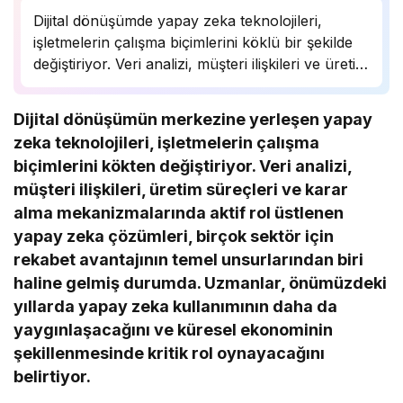
Dijital dönüşümde yapay zeka teknolojileri,
işletmelerin çalışma biçimlerini köklü bir şekilde
değiştiriyor. Veri analizi, müşteri ilişkileri ve üretim
süreçlerinde önemli bir rol oynayan yapay zeka,
birçok sektörde rekabet avantajı sağlıyor.
Dijital dönüşümün merkezine yerleşen yapay
Uzmanlar, bu teknolojinin önümüzdeki yıllarda
zeka teknolojileri, işletmelerin çalışma
daha da yaygınlaşarak…
biçimlerini kökten değiştiriyor. Veri analizi,
müşteri ilişkileri, üretim süreçleri ve karar
alma mekanizmalarında aktif rol üstlenen
yapay zeka çözümleri, birçok sektör için
rekabet avantajının temel unsurlarından biri
haline gelmiş durumda. Uzmanlar, önümüzdeki
yıllarda yapay zeka kullanımının daha da
yaygınlaşacağını ve küresel ekonominin
şekillenmesinde kritik rol oynayacağını
belirtiyor.