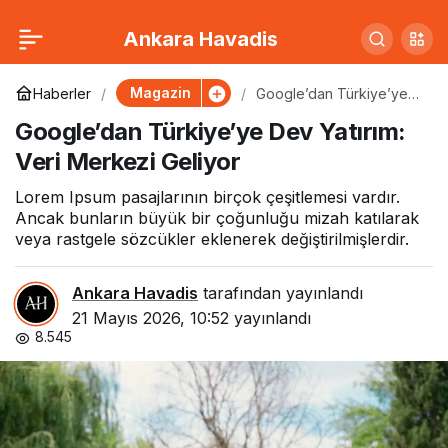
Türkiye’nin Yerli
0
Paylaş
Ankara Havadis
Elektrikli Otomobili
Magazin
Haberler
Google’dan Türkiye’ye
Dev Yatırım: Veri Merkezi
Google’dan Türkiye’ye Dev Yatırım:
Geliyor
Avrupa Yollarında
Veri Merkezi Geliyor
Lorem Ipsum pasajlarının birçok çeşitlemesi vardır.
Ancak bunların büyük bir çoğunluğu mizah katılarak
veya rastgele sözcükler eklenerek değiştirilmişlerdir.
Ankara Havadis
tarafından yayınlandı
21 Mayıs 2026, 10:52
yayınlandı
8.545