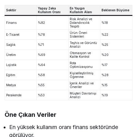
Yapay Zeka
En Yaygın
Sektör
Beklenen Büyüme
Kullanım Oranı
Kullanım Alanı
Risk Analizi ve
Finans
%82
Dolandırıcılık
%18
Tespiti
Ürün Öneri
E-Ticaret
%78
%22
Sistemleri
Teşhis ve Görüntü
Sağlık
%71
%25
Analizi
Otomasyon ve
Üretim
%69
%20
Kalite Kontrol
Rota
Lojistik
%64
%17
Optimizasyonu
Kişiselleştirilmiş
Eğitim
%58
%28
Öğrenme
İçerik Analizi ve
Medya
%55
%15
Öneriler
Müşteri Davranışı
Perakende
%53
%19
Analizi
Öne Çıkan Veriler
En yüksek kullanım oranı finans sektöründe
görülüyor.