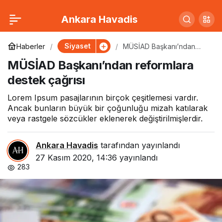
CHP’den kadına şiddete
0
Paylaş
Ankara Havadis
karşı proje
Siyaset
Haberler
MÜSİAD Başkanı’ndan
reformlara destek çağrısı
MÜSİAD Başkanı’ndan reformlara
destek çağrısı
Lorem Ipsum pasajlarının birçok çeşitlemesi vardır.
Ancak bunların büyük bir çoğunluğu mizah katılarak
veya rastgele sözcükler eklenerek değiştirilmişlerdir.
Ankara Havadis
tarafından yayınlandı
27 Kasım 2020, 14:36
yayınlandı
283