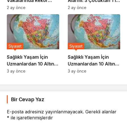
Vakalarında Rekor
Alarmı: 3 Çocuktan 1’i
Artış: Uzmanlar Nedeni
Risk Altında
2 ay önce
2 ay önce
Açıkladı
Siyaset
Siyaset
Sağlıklı Yaşam İçin
Sağlıklı Yaşam İçin
Uzmanlardan 10 Altın
Uzmanlardan 10 Altın
Kural
Kural
3 ay önce
3 ay önce
Bir Cevap Yaz
E-posta adresiniz yayınlanmayacak.
Gerekli alanlar
*
ile işaretlenmişlerdir