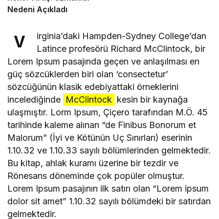
Nedeni Açıkladı
irginia’daki Hampden-Sydney College’dan
V
Latince profesörü Richard McClintock, bir
Lorem Ipsum pasajında geçen ve anlaşılması en
güç sözcüklerden biri olan ‘consectetur’
sözcüğünün klasik edebiyattaki örneklerini
incelediğinde
McClintock
kesin bir kaynağa
ulaşmıştır. Lorm Ipsum, Çiçero tarafından M.Ö. 45
tarihinde kaleme alınan “de Finibus Bonorum et
Malorum” (İyi ve Kötünün Uç Sınırları) eserinin
1.10.32 ve 1.10.33 sayılı bölümlerinden gelmektedir.
Bu kitap, ahlak kuramı üzerine bir tezdir ve
Rönesans döneminde çok popüler olmuştur.
Lorem Ipsum pasajının ilk satırı olan “Lorem ipsum
dolor sit amet” 1.10.32 sayılı bölümdeki bir satırdan
gelmektedir.