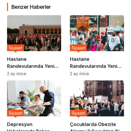
Benzer Haberler
Siyaset
Siyaset
Hastane
Hastane
Randevularında Yeni
Randevularında Yeni
Sistem Devreye Girdi
Sistem Devreye Girdi
2 ay önce
2 ay önce
Siyaset
Siyaset
Depresyon
Çocuklarda Obezite