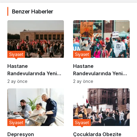
Benzer Haberler
Siyaset
Siyaset
Hastane
Hastane
Randevularında Yeni
Randevularında Yeni
Sistem Devreye Girdi
Sistem Devreye Girdi
2 ay önce
2 ay önce
Siyaset
Siyaset
Depresyon
Çocuklarda Obezite