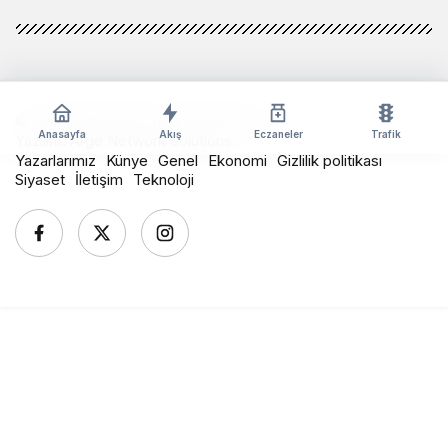
© Telif Hakkı 2026, Tüm Hakları Saklıdır
Anasayfa
Akış
Eczaneler
Trafik
Yazılım:
Arge Network Solutions
Yazarlarımız
Künye
Genel
Ekonomi
Gizlilik politikası
Siyaset
İletişim
Teknoloji