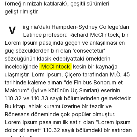
(örneğin mizah katılarak), çeşitli sürümleri
geliştirilmiştir.
irginia’daki Hampden-Sydney College’dan
V
Latince profesörü Richard McClintock, bir
Lorem Ipsum pasajında geçen ve anlaşılması en
güç sözcüklerden biri olan ‘consectetur’
sözcüğünün klasik edebiyattaki örneklerini
incelediğinde
McClintock
kesin bir kaynağa
ulaşmıştır. Lorm Ipsum, Çiçero tarafından M.Ö. 45
tarihinde kaleme alınan “de Finibus Bonorum et
Malorum” (İyi ve Kötünün Uç Sınırları) eserinin
1.10.32 ve 1.10.33 sayılı bölümlerinden gelmektedir.
Bu kitap, ahlak kuramı üzerine bir tezdir ve
Rönesans döneminde çok popüler olmuştur.
Lorem Ipsum pasajının ilk satırı olan “Lorem ipsum
dolor sit amet” 1.10.32 sayılı bölümdeki bir satırdan