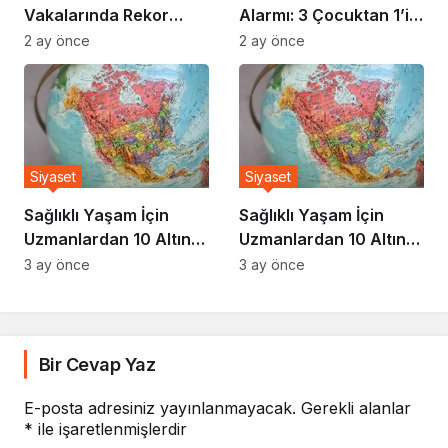
Vakalarında Rekor
Alarmı: 3 Çocuktan 1’i
Artış: Uzmanlar Nedeni
Risk Altında
2 ay önce
2 ay önce
Açıkladı
Siyaset
Siyaset
Sağlıklı Yaşam İçin
Sağlıklı Yaşam İçin
Uzmanlardan 10 Altın
Uzmanlardan 10 Altın
Kural
Kural
3 ay önce
3 ay önce
Bir Cevap Yaz
E-posta adresiniz yayınlanmayacak.
Gerekli alanlar
*
ile işaretlenmişlerdir