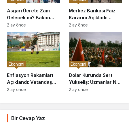
Asgari Ücrete Zam
Merkez Bankası Faiz
Gelecek mi? Bakan
Kararını Açıkladı:
Açıkladı
Piyasalar Hareketlendi
2 ay önce
2 ay önce
Ekonomi
Ekonomi
Enflasyon Rakamları
Dolar Kurunda Sert
Açıklandı: Vatandaş
Yükseliş: Uzmanlar Ne
Nasıl Etkilenecek?
Diyor?
2 ay önce
2 ay önce
Bir Cevap Yaz