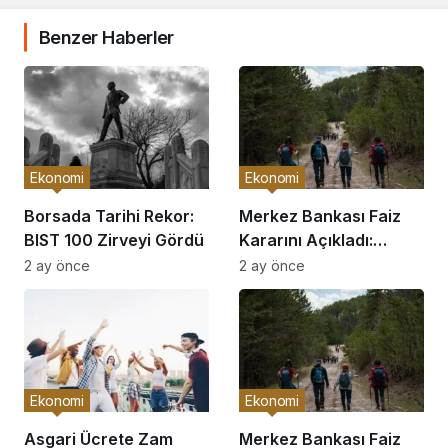
Benzer Haberler
Ekonomi
Ekonomi
Borsada Tarihi Rekor:
Merkez Bankası Faiz
BIST 100 Zirveyi Gördü
Kararını Açıkladı:
Piyasalar Hareketlendi
2 ay önce
2 ay önce
Ekonomi
Ekonomi
Asgari Ücrete Zam
Merkez Bankası Faiz