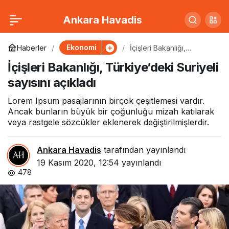
Cumhurbaşkanı Recep
0
Paylaş
Ankara Havadis
Tayyip Erdoğan, Turgut
Ekonomi
Haberler
İçişleri Bakanlığı,
Türkiye’deki Suriyeli
İçişleri Bakanlığı, Türkiye’deki Suriyeli
sayısını açıkladı
Kıran’ın cenaze
sayısını açıkladı
törenine katıldı
Lorem Ipsum pasajlarının birçok çeşitlemesi vardır.
Ancak bunların büyük bir çoğunluğu mizah katılarak
veya rastgele sözcükler eklenerek değiştirilmişlerdir.
Ankara Havadis
tarafından yayınlandı
19 Kasım 2020, 12:54
yayınlandı
478