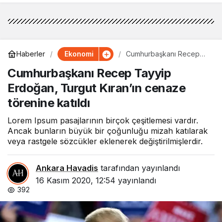
Ekonomi
Haberler
Cumhurbaşkanı Recep
Tayyip Erdoğan, Turgut
Cumhurbaşkanı Recep Tayyip
Kıran’ın cenaze törenine
katıldı
Erdoğan, Turgut Kıran’ın cenaze
törenine katıldı
Lorem Ipsum pasajlarının birçok çeşitlemesi vardır.
Ancak bunların büyük bir çoğunluğu mizah katılarak
veya rastgele sözcükler eklenerek değiştirilmişlerdir.
Ankara Havadis
tarafından yayınlandı
16 Kasım 2020, 12:54
yayınlandı
392