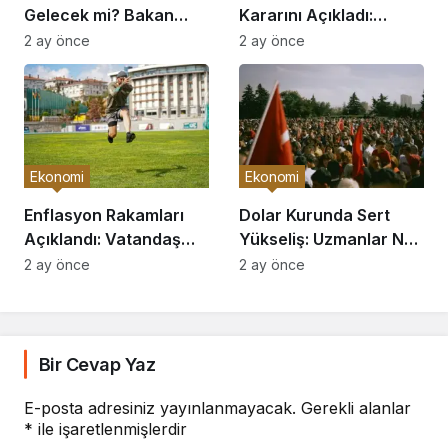
Gelecek mi? Bakan
Kararını Açıkladı:
Açıkladı
Piyasalar Hareketlendi
2 ay önce
2 ay önce
Ekonomi
Ekonomi
Enflasyon Rakamları
Dolar Kurunda Sert
Açıklandı: Vatandaş
Yükseliş: Uzmanlar Ne
Nasıl Etkilenecek?
Diyor?
2 ay önce
2 ay önce
Bir Cevap Yaz
E-posta adresiniz yayınlanmayacak.
Gerekli alanlar
*
ile işaretlenmişlerdir