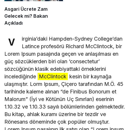
Asgari Ücrete Zam
Gelecek mi? Bakan
Açıkladı
irginia’daki Hampden-Sydney College’dan
V
Latince profesörü Richard McClintock, bir
Lorem Ipsum pasajında geçen ve anlaşılması en
güç sözcüklerden biri olan ‘consectetur’
sözcüğünün klasik edebiyattaki örneklerini
incelediğinde
McClintock
kesin bir kaynağa
ulaşmıştır. Lorm Ipsum, Çiçero tarafından M.Ö. 45
tarihinde kaleme alınan “de Finibus Bonorum et
Malorum” (İyi ve Kötünün Uç Sınırları) eserinin
1.10.32 ve 1.10.33 sayılı bölümlerinden gelmektedir.
Bu kitap, ahlak kuramı üzerine bir tezdir ve
Rönesans döneminde çok popüler olmuştur.
Lorem Ipsum pasajının ilk satırı olan “Lorem ipsum