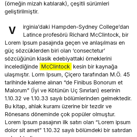
(örneğin mizah katılarak), çeşitli sürümleri
geliştirilmiştir.
irginia’daki Hampden-Sydney College’dan
V
Latince profesörü Richard McClintock, bir
Lorem Ipsum pasajında geçen ve anlaşılması en
güç sözcüklerden biri olan ‘consectetur’
sözcüğünün klasik edebiyattaki örneklerini
incelediğinde
McClintock
kesin bir kaynağa
ulaşmıştır. Lorm Ipsum, Çiçero tarafından M.Ö. 45
tarihinde kaleme alınan “de Finibus Bonorum et
Malorum” (İyi ve Kötünün Uç Sınırları) eserinin
1.10.32 ve 1.10.33 sayılı bölümlerinden gelmektedir.
Bu kitap, ahlak kuramı üzerine bir tezdir ve
Rönesans döneminde çok popüler olmuştur.
Lorem Ipsum pasajının ilk satırı olan “Lorem ipsum
dolor sit amet” 1.10.32 sayılı bölümdeki bir satırdan