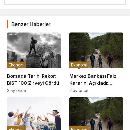
Benzer Haberler
Ekonomi
Ekonomi
Borsada Tarihi Rekor:
Merkez Bankası Faiz
BIST 100 Zirveyi Gördü
Kararını Açıkladı:
Piyasalar Hareketlendi
2 ay önce
2 ay önce
Ekonomi
Ekonomi