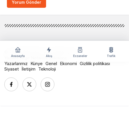
Yorum Gönder
© Telif Hakkı 2026, Tüm Hakları Saklıdır
Anasayfa
Akış
Eczaneler
Trafik
Yazılım:
Arge Network Solutions
Yazarlarımız
Künye
Genel
Ekonomi
Gizlilik politikası
Siyaset
İletişim
Teknoloji