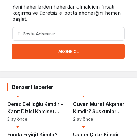
Yeni haberlerden haberdar olmak için fırsatı
kaçırma ve ücretsiz e-posta aboneliğini hemen
başlat.
ABONE OL
Benzer Haberler
Biyografi
Biyografi
Deniz Celiloğlu Kimdir –
Güven Murat Akpınar
Kanıt Dizisi Komiser
Kimdir? Suskunlar
Selim Hakkında Her
Dizisinin Unutulmaz
2 ay önce
2 ay önce
Biyografi
Biyografi
Şey
Iska’sı
Funda Eryiğit Kimdir?
Ushan Çakır Kimdir –