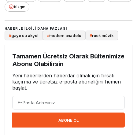
Kızgın
HABERLE ILGILI DAHA FAZLASI
#
gaye su akyol
#
modern anadolu
#
rock müzik
Tamamen Ücretsiz Olarak Bültenimize
Abone Olabilirsin
Yeni haberlerden haberdar olmak için fırsatı
kaçırma ve ücretsiz e-posta aboneliğini hemen
başlat.
ABONE OL