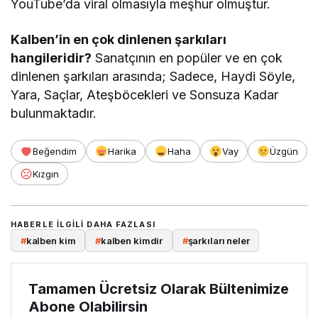
YouTube’da viral olmasıyla meşhur olmuştur.
Kalben’in en çok dinlenen şarkıları
hangileridir?
Sanatçının en popüler ve en çok
dinlenen şarkıları arasında; Sadece, Haydi Söyle,
Yara, Saçlar, Ateşböcekleri ve Sonsuza Kadar
bulunmaktadır.
Beğendim
Harika
Haha
Vay
Üzgün
Kızgın
HABERLE ILGILI DAHA FAZLASI
#
kalben kim
#
kalben kimdir
#
şarkıları neler
Tamamen Ücretsiz Olarak Bültenimize
Abone Olabilirsin