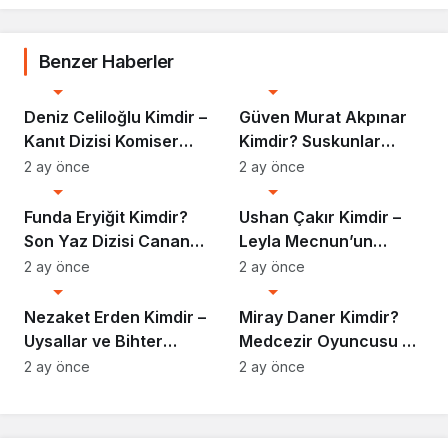
Benzer Haberler
Biyografi
Biyografi
Deniz Celiloğlu Kimdir –
Güven Murat Akpınar
Kanıt Dizisi Komiser
Kimdir? Suskunlar
Selim Hakkında Her
Dizisinin Unutulmaz
2 ay önce
2 ay önce
Biyografi
Biyografi
Şey
Iska’sı
Funda Eryiğit Kimdir?
Ushan Çakır Kimdir –
Son Yaz Dizisi Canan
Leyla Mecnun’un
Karakteri ve Başarı
Arda’sı Hakkında Her
2 ay önce
2 ay önce
Biyografi
Biyografi
Dolu Kariyeri
Şey
Nezaket Erden Kimdir –
Miray Daner Kimdir?
Uysallar ve Bihter
Medcezir Oyuncusu ve
Projeleriyle Parlayan
Başarılı Kariyeri
2 ay önce
2 ay önce
Yıldız