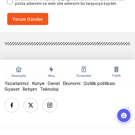
posta adresimi ve web site adresimi bu tarayıcıya kaydet.
Yorum Gönder
© Telif Hakkı 2026, Tüm Hakları Saklıdır
Anasayfa
Akış
Eczaneler
Trafik
Yazılım:
Arge Network Solutions
Yazarlarımız
Künye
Genel
Ekonomi
Gizlilik politikası
Siyaset
İletişim
Teknoloji