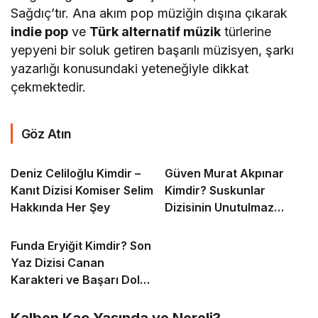
Sağdıç’tır. Ana akım pop müziğin dışına çıkarak
indie pop
ve
Türk alternatif müzik
türlerine
yepyeni bir soluk getiren başarılı müzisyen, şarkı
yazarlığı konusundaki yeteneğiyle dikkat
çekmektedir.
Göz Atın
Deniz Celiloğlu Kimdir –
Güven Murat Akpınar
Kanıt Dizisi Komiser Selim
Kimdir? Suskunlar
Hakkında Her Şey
Dizisinin Unutulmaz
Iska’sı
Funda Eryiğit Kimdir? Son
Yaz Dizisi Canan
Karakteri ve Başarı Dolu
Kariyeri
Kalben Kaç Yaşında ve Nereli?