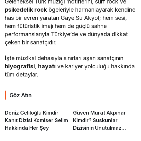
Geleneksel Türk müziği motiflerini, surf rock ve
psikedelik rock
ögeleriyle harmanlayarak kendine
has bir evren yaratan Gaye Su Akyol; hem sesi,
hem fütüristik imajı hem de güçlü sahne
performanslarıyla Türkiye’de ve dünyada dikkat
çeken bir sanatçıdır.
İşte müzikal dehasıyla sınırları aşan sanatçının
biyografisi
,
hayatı
ve kariyer yolculuğu hakkında
tüm detaylar.
Göz Atın
Deniz Celiloğlu Kimdir –
Güven Murat Akpınar
Kanıt Dizisi Komiser Selim
Kimdir? Suskunlar
Hakkında Her Şey
Dizisinin Unutulmaz
Iska’sı