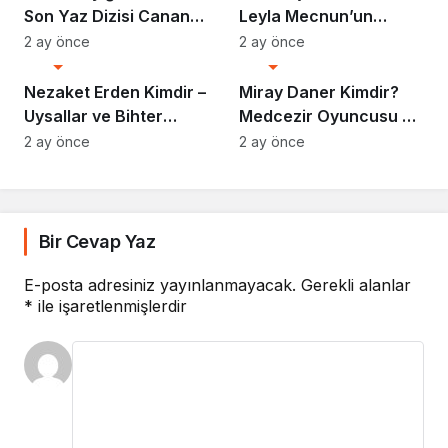
Son Yaz Dizisi Canan
Leyla Mecnun’un
Karakteri ve Başarı
Arda’sı Hakkında Her
2 ay önce
2 ay önce
Biyografi
Biyografi
Dolu Kariyeri
Şey
Nezaket Erden Kimdir –
Miray Daner Kimdir?
Uysallar ve Bihter
Medcezir Oyuncusu ve
Projeleriyle Parlayan
Başarılı Kariyeri
2 ay önce
2 ay önce
Yıldız
Bir Cevap Yaz
E-posta adresiniz yayınlanmayacak.
Gerekli alanlar
*
ile işaretlenmişlerdir