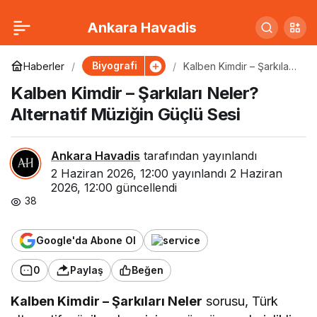
Gaye Su Akyol Kimdir?
0
Paylaş
Ankara Havadis
Modern Anadolu Rock
Biyografi
Haberler
Kalben Kimdir – Şarkıları
Neler? Alternatif Müziğin
Kalben Kimdir – Şarkıları Neler?
Güçlü Sesi
Müziğinin Yükselen Sesi
Alternatif Müziğin Güçlü Sesi
Ankara Havadis
tarafından yayınlandı
2 Haziran 2026, 12:00
yayınlandı
2 Haziran
2026, 12:00
güncellendi
38
Google'da Abone Ol
0
Paylaş
Beğen
Kalben Kimdir – Şarkıları Neler
sorusu, Türk