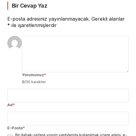
Bir Cevap Yaz
E-posta adresiniz yayınlanmayacak.
Gerekli alanlar
*
ile işaretlenmişlerdir
Yorumunuz
*
0
/30 karakter
Ad
*
E-Posta
*
Bir dahaki sefere yorum yaptığımda kullanılmak üzere adımı, e-