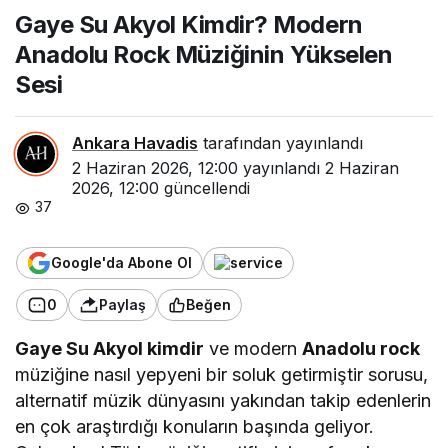
Modern Anadolu Rock
Gaye Su Akyol Kimdir? Modern
Müziğinin Yükselen Sesi
Anadolu Rock Müziğinin Yükselen
Sesi
Ankara Havadis
tarafından yayınlandı
2 Haziran 2026, 12:00
yayınlandı
2 Haziran
2026, 12:00
güncellendi
37
Google'da Abone Ol
0
Paylaş
Beğen
Gaye Su Akyol kimdir
ve modern
Anadolu rock
müziğine nasıl yepyeni bir soluk getirmiştir sorusu,
alternatif müzik dünyasını yakından takip edenlerin
en çok araştırdığı konuların başında geliyor.