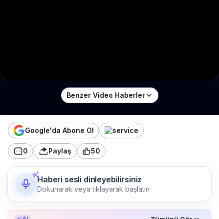
Benzer Video Haberler
Google'da Abone Ol
0
Paylaş
50
Haberi sesli dinleyebilirsiniz
Dokunarak veya tıklayarak başlatın
Özet, KAI’ın yapay zekâ desteğiyle oluşturuldu.
Tümünü Gör
AI