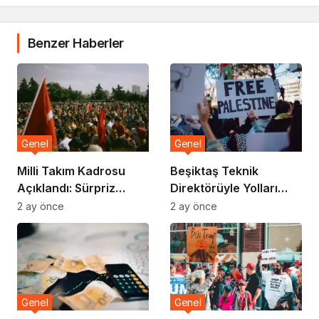
Benzer Haberler
Genel
Genel
Milli Takım Kadrosu
Beşiktaş Teknik
Açıklandı: Sürpriz
Direktörüyle Yolları
İsimler Listede
Ayırdı
2 ay önce
2 ay önce
Genel
Genel