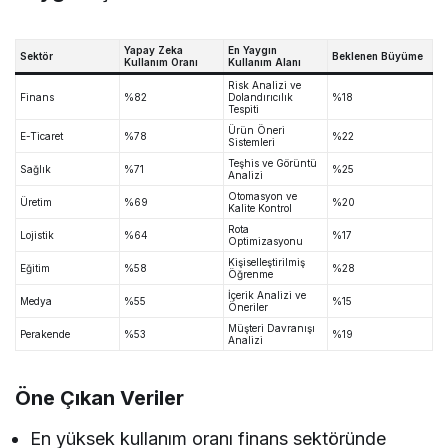
Yapay Zeka
En Yaygın
Sektör
Beklenen Büyüme
Kullanım Oranı
Kullanım Alanı
Risk Analizi ve
Finans
%82
Dolandırıcılık
%18
Tespiti
Ürün Öneri
E-Ticaret
%78
%22
Sistemleri
Teşhis ve Görüntü
Sağlık
%71
%25
Analizi
Otomasyon ve
Üretim
%69
%20
Kalite Kontrol
Rota
Lojistik
%64
%17
Optimizasyonu
Kişiselleştirilmiş
Eğitim
%58
%28
Öğrenme
İçerik Analizi ve
Medya
%55
%15
Öneriler
Müşteri Davranışı
Perakende
%53
%19
Analizi
Öne Çıkan Veriler
En yüksek kullanım oranı finans sektöründe