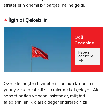
stratejilerin önemli bir parçası haline geldi.
İlginizi Çekebilir
Ödül
Gecesinde
Büyük Şok:
Haberi
Favori İsim
görüntüle
Eli Boş
Döndü
Özellikle müşteri hizmetleri alanında kullanılan
yapay zeka destekli sistemler dikkat çekiyor. Akıllı
sohbet botları ve sanal asistanlar, müşteri
taleplerini anlık olarak değerlendirerek hızlı