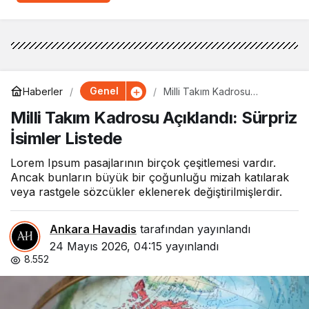
Genel
Haberler
Milli Takım Kadrosu
Açıklandı: Sürpriz İsimler
Milli Takım Kadrosu Açıklandı: Sürpriz
Listede
İsimler Listede
Lorem Ipsum pasajlarının birçok çeşitlemesi vardır.
Ancak bunların büyük bir çoğunluğu mizah katılarak
veya rastgele sözcükler eklenerek değiştirilmişlerdir.
Ankara Havadis
tarafından yayınlandı
24 Mayıs 2026, 04:15
yayınlandı
8.552