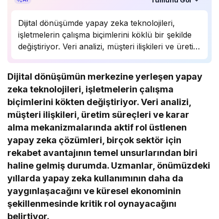
Dijital dönüşümde yapay zeka teknolojileri,
işletmelerin çalışma biçimlerini köklü bir şekilde
değiştiriyor. Veri analizi, müşteri ilişkileri ve üretim
süreçlerinde önemli bir rol oynayan yapay zeka,
birçok sektörde rekabet avantajı sağlıyor.
Dijital dönüşümün merkezine yerleşen yapay
Uzmanlar, bu teknolojinin önümüzdeki yıllarda
zeka teknolojileri, işletmelerin çalışma
daha da yaygınlaşarak…
biçimlerini kökten değiştiriyor. Veri analizi,
müşteri ilişkileri, üretim süreçleri ve karar
alma mekanizmalarında aktif rol üstlenen
yapay zeka çözümleri, birçok sektör için
rekabet avantajının temel unsurlarından biri
haline gelmiş durumda. Uzmanlar, önümüzdeki
yıllarda yapay zeka kullanımının daha da
yaygınlaşacağını ve küresel ekonominin
şekillenmesinde kritik rol oynayacağını
belirtiyor.