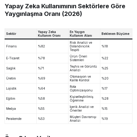
Yapay Zeka Kullanımının Sektörlere Göre
Yaygınlaşma Oranı (2026)
Yapay Zeka
En Yaygın
Sektör
Beklenen Büyüme
Kullanım Oranı
Kullanım Alanı
Risk Analizi ve
Finans
%82
Dolandırıcılık
%18
Tespiti
Ürün Öneri
E-Ticaret
%78
%22
Sistemleri
Teşhis ve Görüntü
Sağlık
%71
%25
Analizi
Otomasyon ve
Üretim
%69
%20
Kalite Kontrol
Rota
Lojistik
%64
%17
Optimizasyonu
Kişiselleştirilmiş
Eğitim
%58
%28
Öğrenme
İçerik Analizi ve
Medya
%55
%15
Öneriler
Müşteri Davranışı
Perakende
%53
%19
Analizi