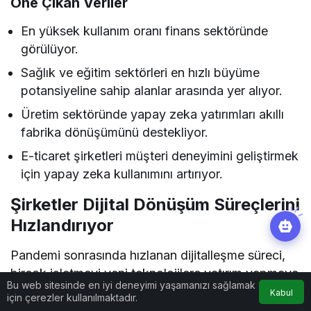
Öne Çıkan Veriler
En yüksek kullanım oranı finans sektöründe
görülüyor.
Sağlık ve eğitim sektörleri en hızlı büyüme
potansiyeline sahip alanlar arasında yer alıyor.
Üretim sektöründe yapay zeka yatırımları akıllı
fabrika dönüşümünü destekliyor.
E-ticaret şirketleri müşteri deneyimini geliştirmek
için yapay zeka kullanımını artırıyor.
Şirketler Dijital Dönüşüm Süreçlerini
Hızlandırıyor
Pandemi sonrasında hızlanan dijitalleşme süreci,
birçok işletmeyi yeni teknolojilere yatırım yapmaya
Bu web sitesinde en iyi deneyimi yaşamanızı sağlamak
yöneltti. Uzaktan çalışma modellerinin
Kabul
için çerezler kullanılmaktadır.
yaygınlaşması, bulut bilişim çözümlerinin gelişmesi