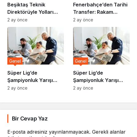
Beşiktaş Teknik
Fenerbahçe’den Tarihi
Direktörüyle Yolları
Transfer: Rakam
Ayırdı
Dudak Uçuklattı
2 ay önce
2 ay önce
Genel
Genel
Süper Lig’de
Süper Lig’de
Şampiyonluk Yarışı
Şampiyonluk Yarışı
Kızışıyor
Kızışıyor
2 ay önce
2 ay önce
Bir Cevap Yaz
E-posta adresiniz yayınlanmayacak.
Gerekli alanlar