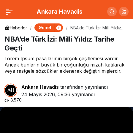
Milli Takım Kadrosu
0
Paylaş
Ankara Havadis
Açıklandı: Sürpriz İsimler
Genel
Haberler
NBA’de Türk İzi: Milli Yıldız
Tarihe Geçti
NBA’de Türk İzi: Milli Yıldız Tarihe
Listede
Geçti
Lorem Ipsum pasajlarının birçok çeşitlemesi vardır.
Ancak bunların büyük bir çoğunluğu mizah katılarak
veya rastgele sözcükler eklenerek değiştirilmişlerdir.
Ankara Havadis
tarafından yayınlandı
24 Mayıs 2026, 09:36
yayınlandı
8.570