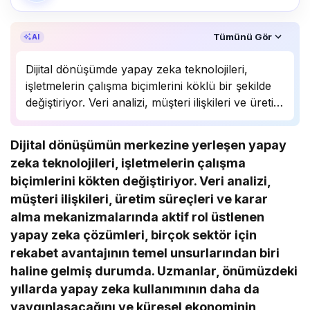
Özet, KAI’ın yapay zekâ desteğiyle oluşturuldu.
Tümünü Gör
AI
Dijital dönüşümde yapay zeka teknolojileri,
işletmelerin çalışma biçimlerini köklü bir şekilde
değiştiriyor. Veri analizi, müşteri ilişkileri ve üretim
süreçlerinde önemli bir rol oynayan yapay zeka,
birçok sektörde rekabet avantajı sağlıyor.
Dijital dönüşümün merkezine yerleşen yapay
Uzmanlar, bu teknolojinin önümüzdeki yıllarda
zeka teknolojileri, işletmelerin çalışma
daha da yaygınlaşarak…
biçimlerini kökten değiştiriyor. Veri analizi,
müşteri ilişkileri, üretim süreçleri ve karar
alma mekanizmalarında aktif rol üstlenen
yapay zeka çözümleri, birçok sektör için
rekabet avantajının temel unsurlarından biri
haline gelmiş durumda. Uzmanlar, önümüzdeki
yıllarda yapay zeka kullanımının daha da
yaygınlaşacağını ve küresel ekonominin