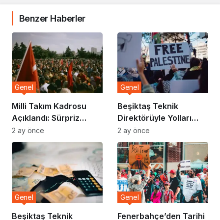
Benzer Haberler
Genel
Genel
Milli Takım Kadrosu
Beşiktaş Teknik
Açıklandı: Sürpriz
Direktörüyle Yolları
İsimler Listede
Ayırdı
2 ay önce
2 ay önce
Genel
Genel
Beşiktaş Teknik
Fenerbahçe’den Tarihi