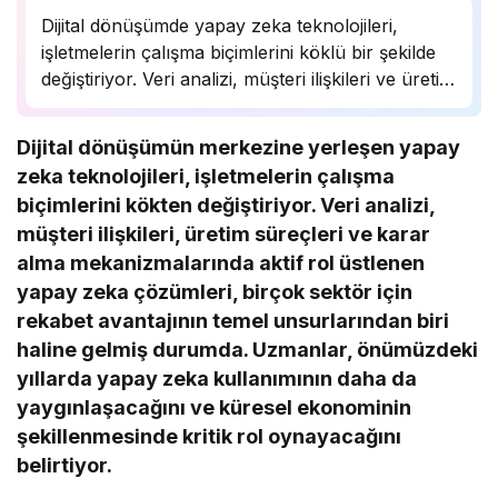
Dijital dönüşümde yapay zeka teknolojileri,
işletmelerin çalışma biçimlerini köklü bir şekilde
değiştiriyor. Veri analizi, müşteri ilişkileri ve üretim
süreçlerinde önemli bir rol oynayan yapay zeka,
birçok sektörde rekabet avantajı sağlıyor.
Dijital dönüşümün merkezine yerleşen yapay
Uzmanlar, bu teknolojinin önümüzdeki yıllarda
zeka teknolojileri, işletmelerin çalışma
daha da yaygınlaşarak…
biçimlerini kökten değiştiriyor. Veri analizi,
müşteri ilişkileri, üretim süreçleri ve karar
alma mekanizmalarında aktif rol üstlenen
yapay zeka çözümleri, birçok sektör için
rekabet avantajının temel unsurlarından biri
haline gelmiş durumda. Uzmanlar, önümüzdeki
yıllarda yapay zeka kullanımının daha da
yaygınlaşacağını ve küresel ekonominin
şekillenmesinde kritik rol oynayacağını
belirtiyor.