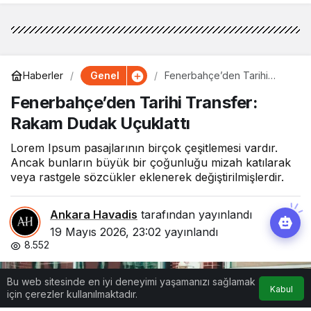
Genel
Haberler
Fenerbahçe’den Tarihi
Transfer: Rakam Dudak
Fenerbahçe’den Tarihi Transfer:
Uçuklattı
Rakam Dudak Uçuklattı
Lorem Ipsum pasajlarının birçok çeşitlemesi vardır.
Ancak bunların büyük bir çoğunluğu mizah katılarak
veya rastgele sözcükler eklenerek değiştirilmişlerdir.
Ankara Havadis
tarafından yayınlandı
19 Mayıs 2026, 23:02
yayınlandı
8.552
Bu web sitesinde en iyi deneyimi yaşamanızı sağlamak
Kabul
için çerezler kullanılmaktadır.