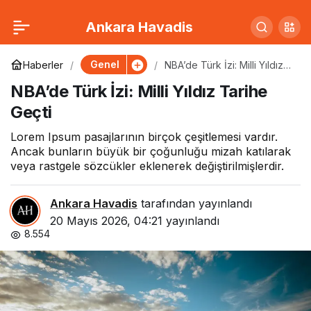
Fenerbahçe’den Tarihi
0
Paylaş
Ankara Havadis
Transfer: Rakam Dudak
Genel
Haberler
NBA’de Türk İzi: Milli Yıldız
Tarihe Geçti
NBA’de Türk İzi: Milli Yıldız Tarihe
Uçuklattı
Geçti
Lorem Ipsum pasajlarının birçok çeşitlemesi vardır.
Ancak bunların büyük bir çoğunluğu mizah katılarak
veya rastgele sözcükler eklenerek değiştirilmişlerdir.
Ankara Havadis
tarafından yayınlandı
20 Mayıs 2026, 04:21
yayınlandı
8.554