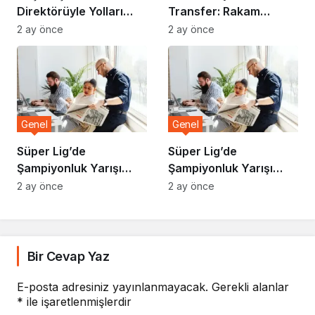
Direktörüyle Yolları
Transfer: Rakam
Ayırdı
Dudak Uçuklattı
2 ay önce
2 ay önce
Genel
Genel
Süper Lig’de
Süper Lig’de
Şampiyonluk Yarışı
Şampiyonluk Yarışı
Kızışıyor
Kızışıyor
2 ay önce
2 ay önce
Bir Cevap Yaz
E-posta adresiniz yayınlanmayacak.
Gerekli alanlar
*
ile işaretlenmişlerdir