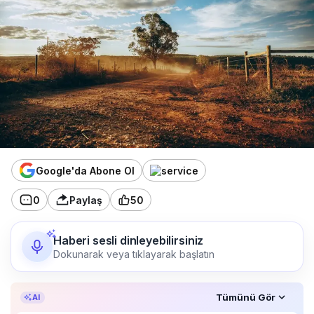
Google'da Abone Ol
0
Paylaş
50
Haberi sesli dinleyebilirsiniz
Dokunarak veya tıklayarak başlatın
Özet, KAI’ın yapay zekâ desteğiyle oluşturuldu.
Tümünü Gör
AI