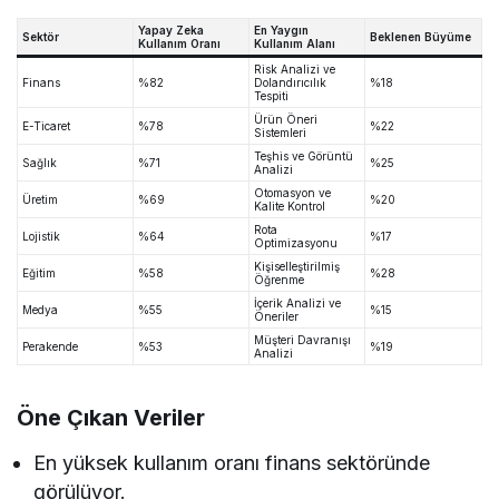
Yapay Zeka
En Yaygın
Sektör
Beklenen Büyüme
Kullanım Oranı
Kullanım Alanı
Risk Analizi ve
Finans
%82
Dolandırıcılık
%18
Tespiti
Ürün Öneri
E-Ticaret
%78
%22
Sistemleri
Teşhis ve Görüntü
Sağlık
%71
%25
Analizi
Otomasyon ve
Üretim
%69
%20
Kalite Kontrol
Rota
Lojistik
%64
%17
Optimizasyonu
Kişiselleştirilmiş
Eğitim
%58
%28
Öğrenme
İçerik Analizi ve
Medya
%55
%15
Öneriler
Müşteri Davranışı
Perakende
%53
%19
Analizi
Öne Çıkan Veriler
En yüksek kullanım oranı finans sektöründe
görülüyor.