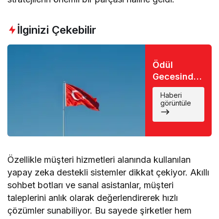
İlginizi Çekebilir
Ödül
Gecesinde
Büyük Şok:
Haberi
Favori İsim
görüntüle
Eli Boş
Döndü
Özellikle müşteri hizmetleri alanında kullanılan
yapay zeka destekli sistemler dikkat çekiyor. Akıllı
sohbet botları ve sanal asistanlar, müşteri
taleplerini anlık olarak değerlendirerek hızlı
çözümler sunabiliyor. Bu sayede şirketler hem