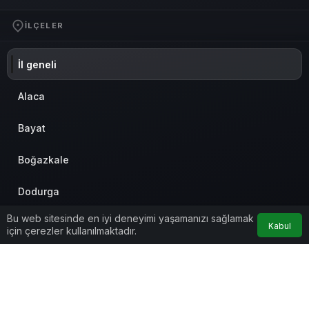
İLÇELER
İl geneli
Alaca
Bayat
Boğazkale
Dodurga
Bu web sitesinde en iyi deneyimi yaşamanızı sağlamak
Kargı
Kabul
için çerezler kullanılmaktadır.
Laçin
Mecitözü
© Telif Hakkı 2026, Tüm Hakları Saklıdır
Anasayfa
Akış
Eczaneler
Trafik