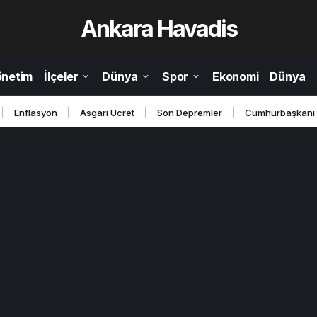
Ankara Havadis
önetim
İlçeler
Dünya
Spor
Ekonomi
Dünya
Enflasyon
Asgari Ücret
Son Depremler
Cumhurbaşkanı