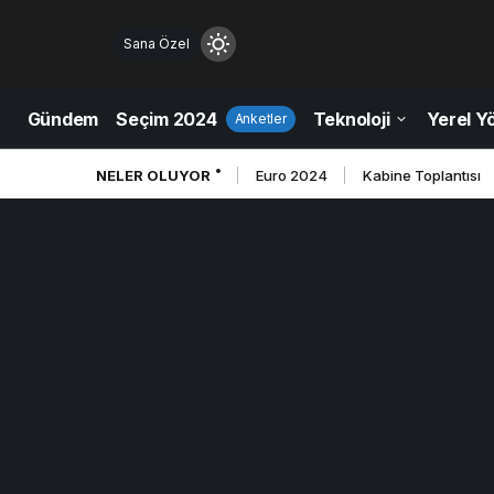
Sana Özel
Mod
değiştir
Gündem
Seçim 2024
Teknoloji
Yerel Y
Anketler
NELER OLUYOR
Euro 2024
Kabine Toplantısı
ndüz Modu
düz modunu seçin.
ce Modu
e modunu seçin.
tem Modu
tem modunu seçin.