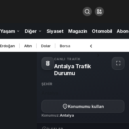
Yaşam
Diğer
Siyaset
Magazin
Otomobil
Abone
 Erdoğan
Altın
Dolar
Borsa
CANLI TRAFIK
⛶
Antalya Trafik
Tam
ekra
Durumu
ŞEHIR
Antalya
Konumumu kullan
Konumuz:
Antalya