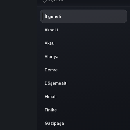
İLÇELER
İl geneli
Akseki
Aksu
Alanya
Demre
Döşemealtı
Elmalı
Finike
Gazipaşa