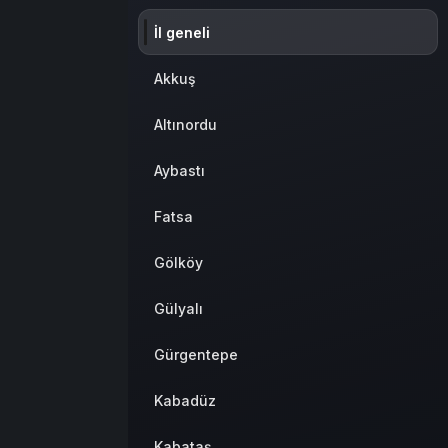
İl geneli
Akkuş
Altınordu
Aybastı
Fatsa
Gölköy
Gülyalı
Gürgentepe
Kabadüz
Kabataş