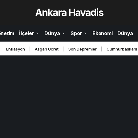
Ankara Havadis
önetim
İlçeler
Dünya
Spor
Ekonomi
Dünya
Enflasyon
Asgari Ücret
Son Depremler
Cumhurbaşkanı