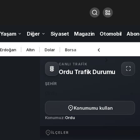
Yaşam
Diğer
Siyaset
Magazin
Otomobil
Abone
 Erdoğan
Altın
Dolar
Borsa
CANLI TRAFIK
⛶
Ordu Trafik Durumu
Tam
ekra
ŞEHIR
Ordu
Konumumu kullan
Konumuz:
Ordu
İLÇELER