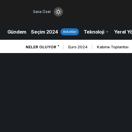
Sana Özel
Mod
değiştir
Gündem
Seçim 2024
Teknoloji
Yerel Y
Anketler
NELER OLUYOR
Euro 2024
Kabine Toplantısı
ndüz Modu
düz modunu seçin.
ce Modu
e modunu seçin.
tem Modu
tem modunu seçin.