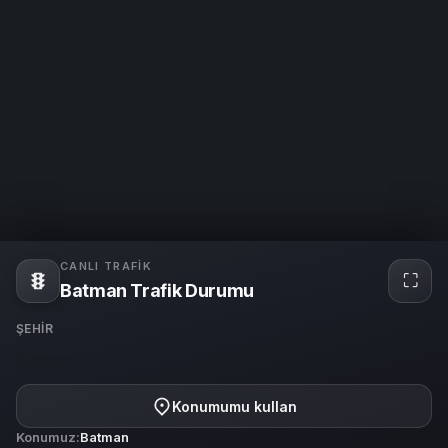
CANLI TRAFIK
⛶
Tam
Batman Trafik Durumu
ekra
ŞEHIR
Batman
Konumumu kullan
Konumuz:
Batman