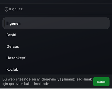
İLÇELER
İl geneli
Beşiri
Gercüş
Hasankeyf
Kozluk
Bu web sitesinde en iyi deneyimi yaşamanızı sağlamak
Merkez
Kabul
için çerezler kullanılmaktadır.
Sason
© Telif Hakkı 2026, Tüm Hakları Saklıdır
Anasayfa
Akış
Eczaneler
Trafik