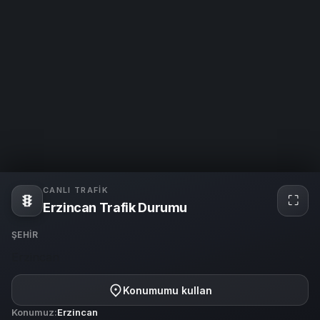
CANLI TRAFIK
⛶
Tam
Erzincan Trafik Durumu
ekra
ŞEHIR
Erzincan
Konumumu kullan
Konumuz:
Erzincan