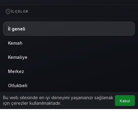
İLÇELER
İl geneli
Kemah
Kemaliye
Merkez
Otlukbeli
Bu web sitesinde en iyi deneyimi yaşamanızı sağlamak
Refahiye
Kabul
için çerezler kullanılmaktadır.
Tercan
Çayırlı
© Telif Hakkı 2026, Tüm Hakları Saklıdır
Anasayfa
Akış
Eczaneler
Trafik