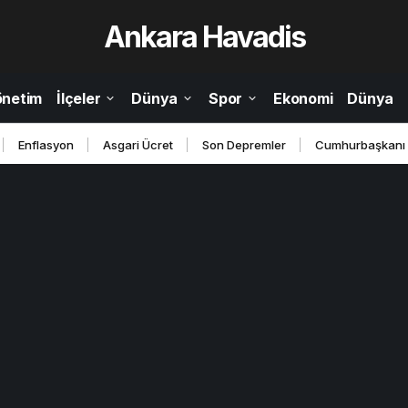
Ankara Havadis
önetim
İlçeler
Dünya
Spor
Ekonomi
Dünya
Enflasyon
Asgari Ücret
Son Depremler
Cumhurbaşkanı