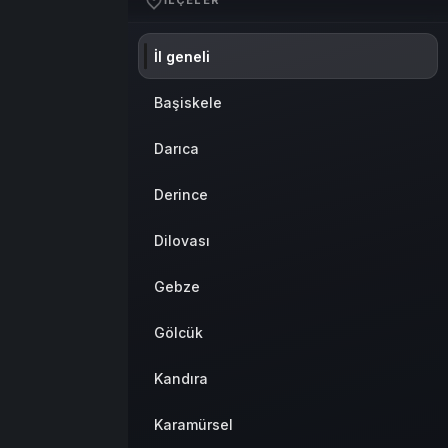
İLÇELER
İl geneli
Başiskele
Darıca
Derince
Dilovası
Gebze
Gölcük
Kandıra
Karamürsel