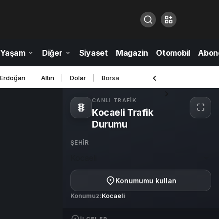
Yaşam
Diğer
Siyaset
Magazin
Otomobil
Abone
 Erdoğan
Altın
Dolar
Borsa
CANLI TRAFIK
⛶
Kocaeli Trafik
Tam
ekra
Durumu
ŞEHIR
Kocaeli
Konumumu kullan
Konumuz:
Kocaeli