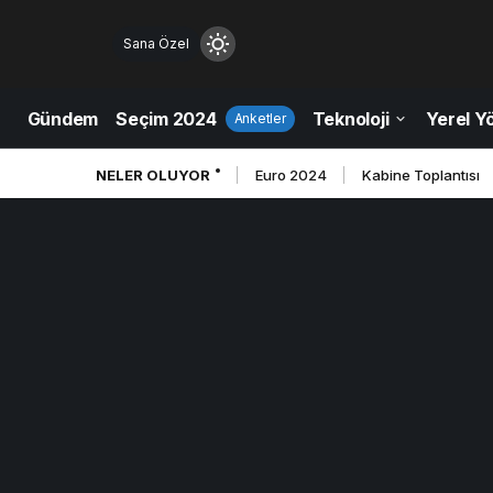
Sana Özel
Mod
değiştir
Gündem
Seçim 2024
Teknoloji
Yerel Y
Anketler
NELER OLUYOR
Euro 2024
Kabine Toplantısı
ndüz Modu
düz modunu seçin.
ce Modu
e modunu seçin.
tem Modu
tem modunu seçin.