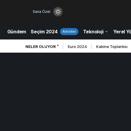
Sana Özel
Mod
değiştir
Gündem
Seçim 2024
Teknoloji
Yerel Y
Anketler
NELER OLUYOR
Euro 2024
Kabine Toplantısı
ndüz Modu
düz modunu seçin.
ce Modu
e modunu seçin.
tem Modu
tem modunu seçin.