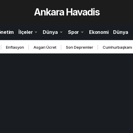
Ankara Havadis
önetim
İlçeler
Dünya
Spor
Ekonomi
Dünya
Enflasyon
Asgari Ücret
Son Depremler
Cumhurbaşkanı