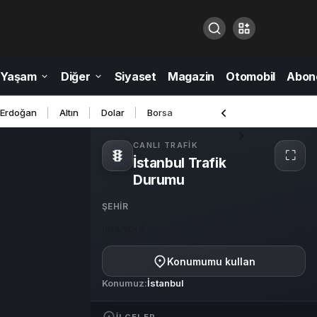
Yaşam
Diğer
Siyaset
Magazin
Otomobil
Abone
 Erdoğan
Altın
Dolar
Borsa
CANLI TRAFIK
⛶
İstanbul Trafik
Tam
ekra
Durumu
ŞEHIR
İstanbul
Konumumu kullan
Konumuz:
İstanbul