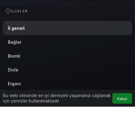
İLÇELER
İl geneli
Bağlar
Bismil
Dicle
Ergani
Bu web sitesinde en iyi deneyimi yaşamanızı sağlamak
Eğil
Kabul
için çerezler kullanılmaktadır.
Hani
Hazro
© Telif Hakkı 2026, Tüm Hakları Saklıdır
Anasayfa
Akış
Eczaneler
Trafik