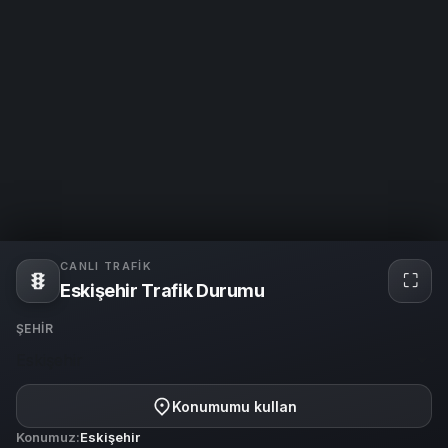
CANLI TRAFIK
⛶
Tam
Eskişehir Trafik Durumu
ekra
ŞEHIR
Eskişehir
Konumumu kullan
Konumuz:
Eskişehir