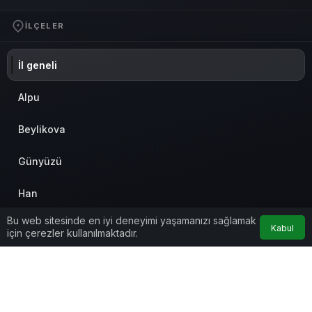
İLÇELER
İl geneli
Alpu
Beylikova
Günyüzü
Han
Bu web sitesinde en iyi deneyimi yaşamanızı sağlamak
Mahmudiye
Kabul
için çerezler kullanılmaktadır.
Mihalgazi
Mihalıççık
© Telif Hakkı 2026, Tüm Hakları Saklıdır
Anasayfa
Akış
Eczaneler
Trafik