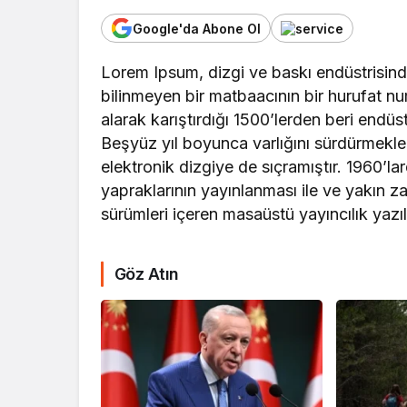
Google'da Abone Ol
Lorem Ipsum, dizgi ve baskı endüstrisinde
bilinmeyen bir matbaacının bir hurufat nu
alarak karıştırdığı 1500’lerden beri endüst
Beşyüz yıl boyunca varlığını sürdürmek
Uncategorized
elektronik dizgiye de sıçramıştır. 1960’l
yapraklarının yayınlanması ile ve yakı
Ankara’nın En
sürümleri içeren masaüstü yayıncılık yazıl
Hangisi? Mark
Medya’yı 
Göz Atın