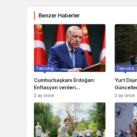
Benzer Haberler
Teknoloji
Teknoloji
Cumhurbaşkanı Erdoğan:
Yurt Dışı
Enflasyon verileri
Güncellen
umutlarımızı artırdı
Etkileniy
2 ay önce
2 ay önce