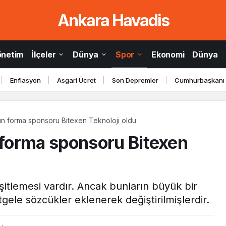
Ankara Havadis
önetim
İlçeler
Dünya
Spor
Ekonomi
Dünya
Enflasyon
Asgari Ücret
Son Depremler
Cumhurbaşkanı
n forma sponsoru Bitexen Teknoloji oldu
forma sponsoru Bitexen
itlemesi vardır. Ancak bunların büyük bir
gele sözcükler eklenerek değiştirilmişlerdir.