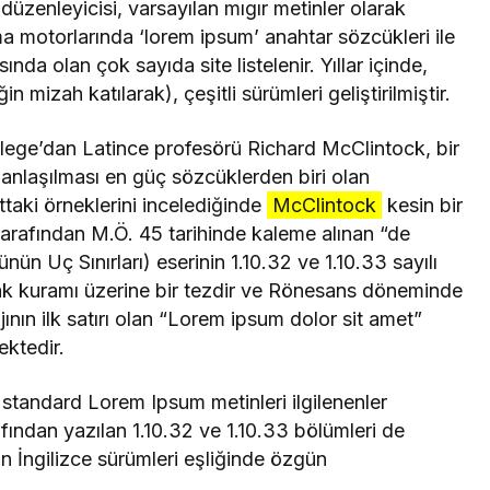
üzenleyicisi, varsayılan mıgır metinler olarak
 motorlarında ‘lorem ipsum’ anahtar sözcükleri ile
a olan çok sayıda site listelenir. Yıllar içinde,
 mizah katılarak), çeşitli sürümleri geliştirilmiştir.
ege’dan Latince profesörü Richard McClintock, bir
nlaşılması en güç sözcüklerden biri olan
taki örneklerini incelediğinde
McClintock
kesin bir
arafından M.Ö. 45 tarihinde kaleme alınan “de
n Uç Sınırları) eserinin 1.10.32 ve 1.10.33 sayılı
lak kuramı üzerine bir tezdir ve Rönesans döneminde
ın ilk satırı olan “Lorem ipsum dolor sit amet”
ektedir.
 standard Lorem Ipsum metinleri ilgilenenler
rafından yazılan 1.10.32 ve 1.10.33 bölümleri de
n İngilizce sürümleri eşliğinde özgün