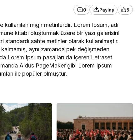
Ekranlara Veda Ediyor
0
Paylaş
5
Depresyon
 kullanılan mıgır metinlerdir. Lorem Ipsum, adı
Vakalarında Rekor
mune kitabı oluşturmak üzere bir yazı galerisini
Artış: Uzmanlar
ri standardı sahte metinler olarak kullanılmıştır.
Nedeni Açıkladı
le kalmamış, aynı zamanda pek değişmeden
Uncategorized
arda Lorem Ipsum pasajları da içeren Letraset
Ödül Gecesinde
n zamanda Aldus PageMaker gibi Lorem Ipsum
 İyi Reklam Ajansı
Konya Sosyal Medya Yönetim
Büyük Şok: Favori
ımları ile popüler olmuştur.
alar Neden Bozbora
Bozbora Medya
İsim Eli Boş Döndü
Tercih Ediyor?