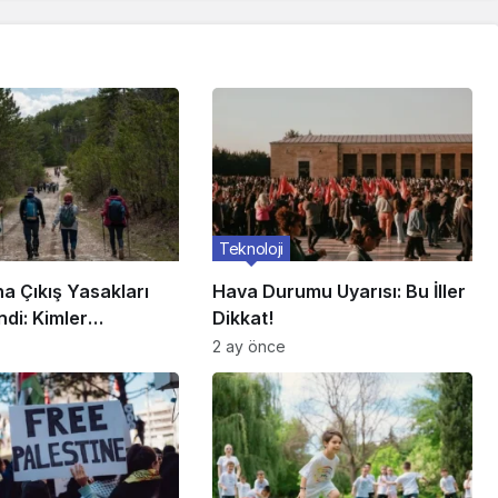
Teknoloji
na Çıkış Yasakları
Hava Durumu Uyarısı: Bu İller
di: Kimler
Dikkat!
or?
2 ay önce