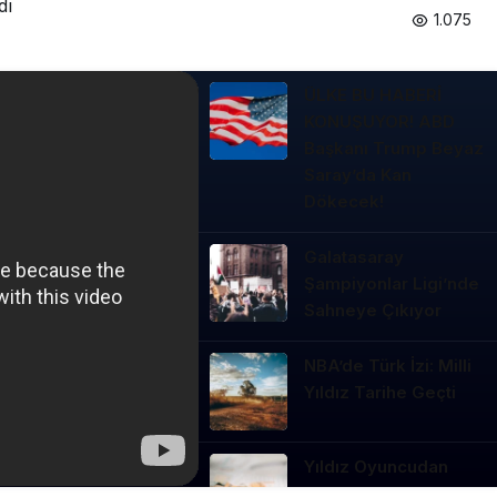
dı
1.075
ÜLKE BU HABERİ
KONUŞUYOR! ABD
Başkanı Trump Beyaz
Saray’da Kan
Dökecek!
Galatasaray
Şampiyonlar Ligi’nde
Sahneye Çıkıyor
NBA’de Türk İzi: Milli
Yıldız Tarihe Geçti
Yıldız Oyuncudan
Bomba Açıklama: