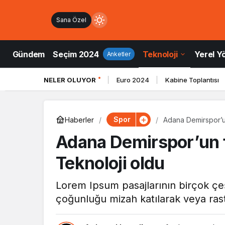
Sana Özel
Mod
değiştir
Gündem
Seçim 2024
Teknoloji
Yerel Y
Anketler
NELER OLUYOR
Euro 2024
Kabine Toplantısı
ndüz Modu
düz modunu seçin.
Spor
Haberler
Adana Demirspor’u
ce Modu
Adana Demirspor’un 
e modunu seçin.
Teknoloji oldu
tem Modu
Lorem Ipsum pasajlarının birçok çeş
tem modunu seçin.
çoğunluğu mizah katılarak veya rast