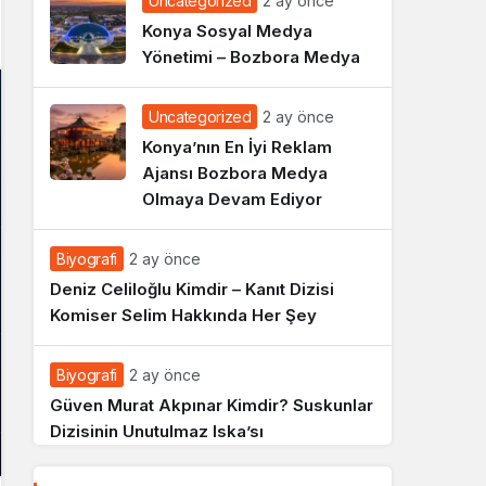
Uncategorized
2 ay önce
Konya Sosyal Medya
Yönetimi – Bozbora Medya
Uncategorized
2 ay önce
Konya’nın En İyi Reklam
Ajansı Bozbora Medya
Olmaya Devam Ediyor
Biyografi
2 ay önce
Deniz Celiloğlu Kimdir – Kanıt Dizisi
Komiser Selim Hakkında Her Şey
Biyografi
2 ay önce
Güven Murat Akpınar Kimdir? Suskunlar
Dizisinin Unutulmaz Iska’sı