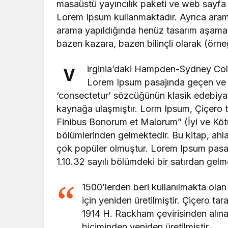
masaüstü yayıncılık paketi ve web sayfa d
Lorem Ipsum kullanmaktadır. Ayrıca arama
arama yapıldığında henüz tasarım aşamasınd
bazen kazara, bazen bilinçli olarak (örneğin
irginia’daki Hampden-Sydney Coll
V
Lorem Ipsum pasajında geçen ve a
‘consectetur’ sözcüğünün klasik edebiyat
kaynağa ulaşmıştır. Lorm Ipsum, Çiçero t
Finibus Bonorum et Malorum” (İyi ve Kötünü
bölümlerinden gelmektedir. Bu kitap, ah
çok popüler olmuştur. Lorem Ipsum pasajın
1.10.32 sayılı bölümdeki bir satırdan gelm
1500’lerden beri kullanılmakta olan
için yeniden üretilmiştir. Çiçero ta
1914 H. Rackham çevirisinden alına
biçiminden yeniden üretilmiştir.