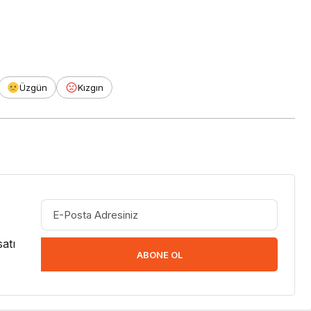
Üzgün
Kızgın
atı
ABONE OL